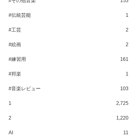
#その他音楽
153
#伝統芸能
1
#工芸
2
#絵画
2
#練習用
161
#邦楽
1
#音楽レビュー
103
1
2,725
2
1,220
AI
11