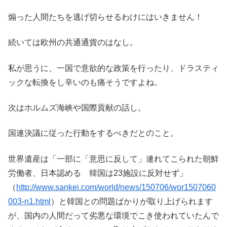
煽った人間たちを逃げ切らせるわけにはいきません！
続いては欧州の共通通貨のはなし。
私が思うに、一国で意欲的な政策を行ったり、ドラスティ
ックな転換をし辛いのも痛そうですよね。
次はホルムズ海峡や国際貢献の話し。
国連決議に従った行動をするべきだとのこと。
世界遺産は「一部に「意思に反して」連れてこられた朝鮮
労働者、日本認める 韓国は23施設に反対せず」
（
http://www.sankei.com/world/news/150706/wor1507060
003-n1.html
）と韓国との問題ばかりが取り上げられます
が、国内の人間だって劣悪な環境でこき使われていたんで