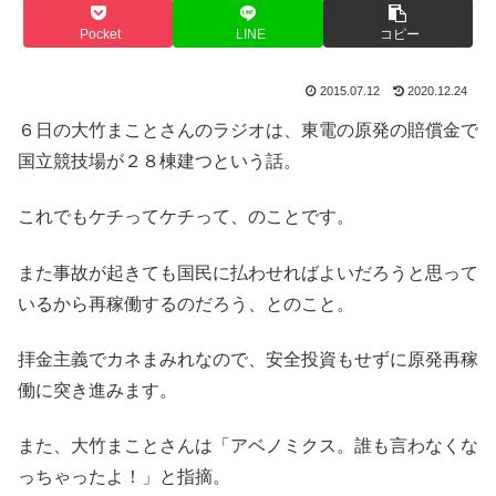
Pocket
LINE
コピー
2015.07.12
2020.12.24
６日の大竹まことさんのラジオは、東電の原発の賠償金で
国立競技場が２８棟建つという話。
これでもケチってケチって、のことです。
また事故が起きても国民に払わせればよいだろうと思って
いるから再稼働するのだろう、とのこと。
拝金主義でカネまみれなので、安全投資もせずに原発再稼
働に突き進みます。
また、大竹まことさんは「アベノミクス。誰も言わなくな
っちゃったよ！」と指摘。