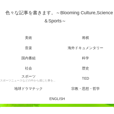
色々な記事を書きます。～Blooming Culture,Science
＆Sports～
美術
将棋
音楽
海外ドキュメンタリー
国内番組
科学
社会
歴史
スポーツ
TED
スポーツニュースなどの中から感じた事を書きます。
地球ドラマチック
宗教・思想・哲学
ENGLISH