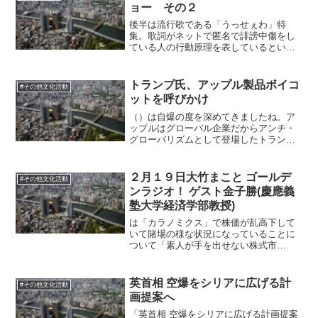
している、という情報を浜田氏...
ョー その２
後半は流行歌である「うっせぇわ」特
集。歌詞がネットで匿名で誹謗中傷をし
ている人の行動原理を表しているという
玉川氏の指摘はその通りなのだと思いま
す。そういう人が世の中にとても多いか
ら共感を呼んで流行しているのでしょ
トランプ氏、アップル製品ボイコ
#その他文化活動
う。ドリフとか尾崎豊とか、昔...
ットを呼びかけ
（）は自爆の度を深めてきましたね。ア
ップルはグローバル企業だからアンチ・
グローバリズムとして登場したトランプ
が攻撃するのは理屈としてはわかります
が。綱引きを思い出すんですけど、綱引
きは相手の力を耐えるときと、引いて勝
２月１９日大竹まこと ゴールデ
#その他文化活動
ちに行く時と力の使い方が...
ンラジオ！ ゲスト金子勝(慶應義
塾大学経済学部教授)
は「カラノミクス」で株価が乱高下して
いて賭場の様な状況になっていることに
ついて「素人が手を出せない株式市
場？」とのことですけど、日本はそもそ
もインサイダー天国と言われていて、前
から手を出しづらかったとは思うんです
英首相 空爆をシリアに広げる計
#その他文化活動
よね。情熱大陸で森永卓郎氏が...
画提案へ
「英首相 空爆をシリアに広げる計画提案