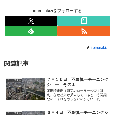
iroironakiziをフォローする
iroironakizi
関連記事
７月１５日 羽鳥慎一モーニング
ニュース番組
ショー その１
岡田晴恵氏は新宿のローラー検査を訴
え。なぜ感染が拡大しているという認識
なのにそれをやらないのかといったこ
と。アメリカでも共和党系の知事が検査
をせず感染拡大を招いている一方、ニュ
ーヨークは検査を徹底して感染者を減ら
３月４日 羽鳥慎一モーニングシ
ニュース番組