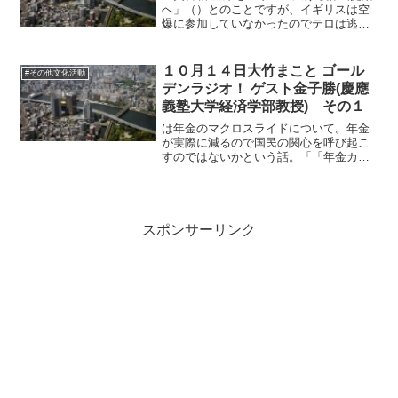
へ」（）とのことですが、イギリスは空
爆に参加していなかったのでテロは逃れ
た形。しかしアサド政権が化学兵器を使
った時に、イギリスの議会が空爆に反対
し、それでイギリスが参加しなくなり、
１０月１４日大竹まこと ゴール
#その他文化活動
なし崩し的にアメリカも...
デンラジオ！ ゲスト金子勝(慶應
義塾大学経済学部教授) その１
は年金のマクロスライドについて。年金
が実際に減るので国民の関心を呼び起こ
すのではないかという話。「「年金カッ
ト法案」の減少率試算に厚労省の欺瞞」
（）のニュースですね。金子さんは安倍
政権の嘘としていますが、こちらの記事
では厚労省の欺瞞としてい...
スポンサーリンク