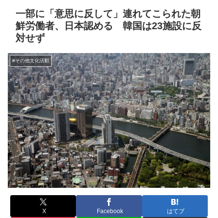
一部に「意思に反して」連れてこられた朝
鮮労働者、日本認める 韓国は23施設に反
対せず
#その他文化活動
X
Facebook
はてブ