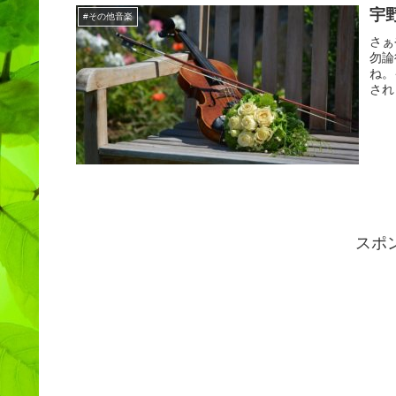
宇
#その他音楽
さぁ
勿論
ね。
され
スポ