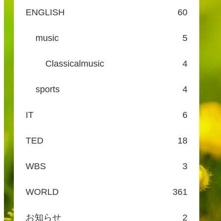
ENGLISH
60
music
5
Classicalmusic
4
sports
4
IT
6
TED
18
WBS
3
WORLD
361
お知らせ
2