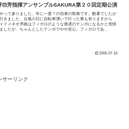
野功芳指揮アンサンブルSAKURA第２０回定期公演
やって参りました、年に一度？の信者の祭典です。酷暑でしたが
行きました、台風の日に自転車漕いで行った事も有りますから
イドメネオ序曲はフィガロのような激遅のテンポになるかと危惧
ましたが、ちゃんとしたテンポでやや安心。フィガロであ...
2006.07.16
ンサーリンク