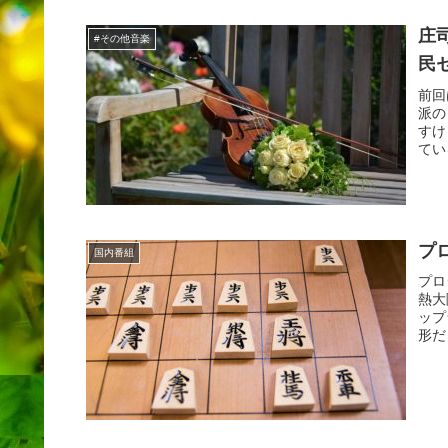
庄
#その他音楽
民
前回
派の
すけ
てい
プ
国内番組
プロ
熱大
ップ
形だ