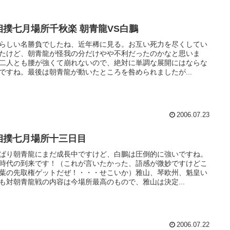
相撲七月場所千秋楽 朝青龍VS白鵬
らしい名勝負でしたね、近年稀に見る。お互い死力を尽くしてい
たけど、朝青龍が怪我の分だけやや不利だったのかなと思いま
二人とも腰が強くて崩れないので、絶対に単調な展開にはならな
ですね。最後は朝青龍が動いたところを咎められましたが...
2006.07.23
相撲七月場所十三日目
ぱり朝青龍にまだ成長中ですけど、白鵬は圧倒的に強いですね。
時代の到来です！（これが言いたかった、語感が微妙ですけどこ
葉の先取権ゲットだぜ！・・・せこいか）雅山、琴欧州、魁皇い
も対朝青龍戦の内容は今場所最高のもので、雅山は決定...
2006.07.22