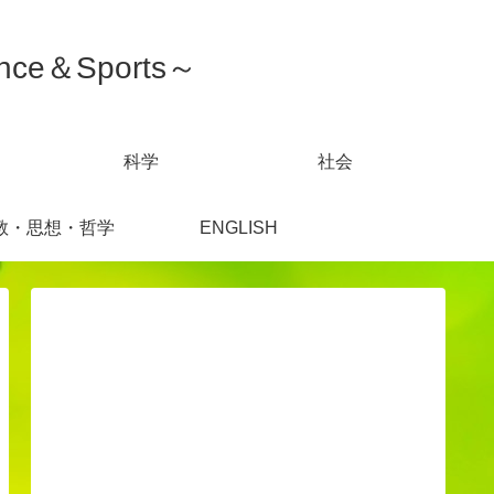
ce＆Sports～
科学
社会
教・思想・哲学
ENGLISH