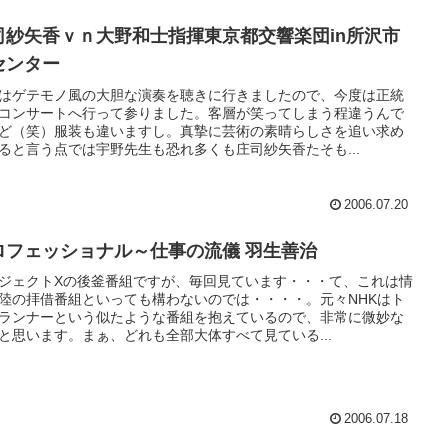
司紗矢香ｖｎ大野和士指揮東京都交響楽団in所沢市
センター
はゲテモノ風の大胆な演奏を聴きに行きましたので、今度は正統
コンサートへ行って参りました。客層が笑ってしまう程違うんで
ど（笑）服装も違いますし。真摯に芸術の素晴らしさを追い求め
ると言う点では宇野先生も恐れ多くも庄司紗矢香たそも...
2006.07.20
ロフェッショナル～仕事の流儀 羽生善治
ジェクトXの後釜番組ですが、毎回見ています・・・て、これは情
陸の拝借番組といっても構わないのでは・・・・。元々NHKはト
ランナーという似たような番組を抱えているので、非常に微妙な
と思います。まぁ、どれも全部大体すべて見ている...
2006.07.18