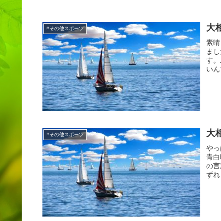
大
#その他スポーツ
素晴
まし
す。
いん
大
#その他スポーツ
やっ
青白
の言
ずれ