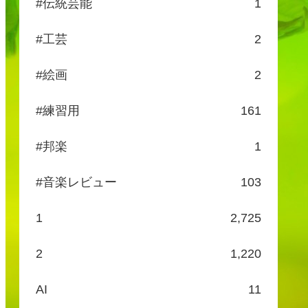
#伝統芸能
1
#工芸
2
#絵画
2
#練習用
161
#邦楽
1
#音楽レビュー
103
1
2,725
2
1,220
AI
11