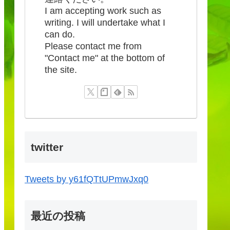
I am accepting work such as
writing. I will undertake what I
can do.
Please contact me from
"Contact me" at the bottom of
the site.
twitter
Tweets by y61fQTtUPmwJxq0
最近の投稿