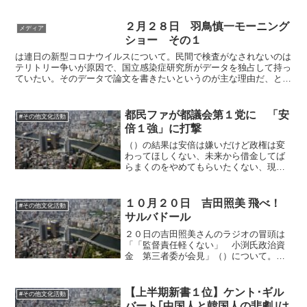
着で、あとはあんまり面白くなかったと
思います。変えれば良いという訳ではな
いんですよねぇ。二人のゆるいコンビの
２月２８日 羽鳥慎一モーニング
メディア
中、宇野先生が出てきて...
ショー その１
は連日の新型コロナウイルスについて。民間で検査がなされないのは
テリトリー争いが原因で、国立感染症研究所がデータを独占して持っ
ていたい。そのデータで論文を書きたいというのが主な理由だ、とい
うことを聞いた、という岡田晴恵教授の決死の告発。患者数...
都民ファが都議会第１党に 「安
#その他文化活動
倍１強」に打撃
（）の結果は安倍は嫌いだけど政権は変
わってほしくない、未来から借金してば
らまくのをやめてもらいたくない、現代
の「一癒着時代」は崩したくないという
意識の表れといえます。まさに都民ファ
は維新の東京版で、東西で引き写しにな
１０月２０日 吉田照美 飛べ！
#その他文化活動
りましたね。
サルバドール
２０日の吉田照美さんのラジオの冒頭は
「「監督責任軽くない」 小渕氏政治資
金 第三者委が会見」（）について。ド
リルでハードディスクに穴をあければOK
という前例が作られたといえるでしょ
う。パックンのオピニオンは日本の教育
【上半期新書１位】ケント･ギル
#その他文化活動
について。生徒が掃除をす...
バート｢中国人と韓国人の悲劇｣は