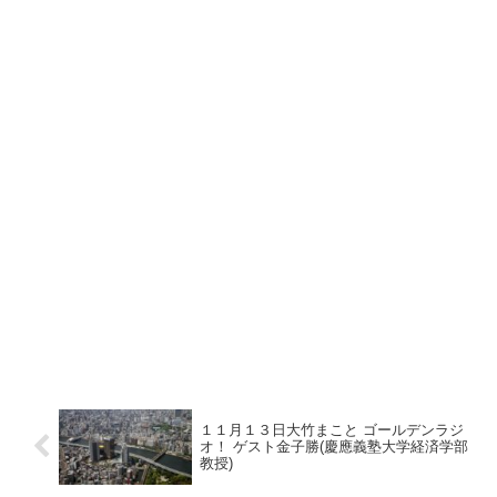
１１月１３日大竹まこと ゴールデンラジ
オ！ ゲスト金子勝(慶應義塾大学経済学部
教授)