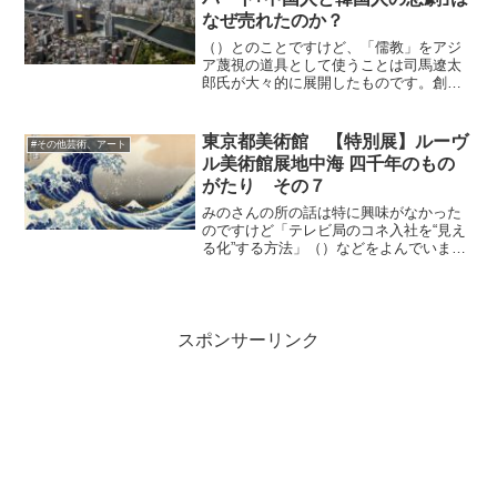
なぜ売れたのか？
（）とのことですけど、「儒教」をアジ
ア蔑視の道具として使うことは司馬遼太
郎氏が大々的に展開したものです。創始
したのかどうかまでは確認できません
が。やっていることはケント・ギルバー
トと同じです。司馬遼太郎を高く評価す
東京都美術館 【特別展】ルーヴ
#その他芸術、アート
る人たちはその事実と真摯に...
ル美術館展地中海 四千年のもの
がたり その７
みのさんの所の話は特に興味がなかった
のですけど「テレビ局のコネ入社を“見え
る化”する方法」（）などをよんでいます
と、ネオ階級社会の一端が表れている可
能性があるのかなぁ、という思いになり
ました。乱世には家柄がものをいう、と
いって細川護熙を担い...
スポンサーリンク