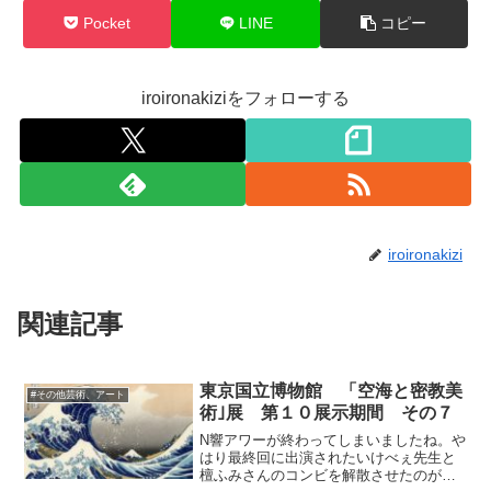
Pocket
LINE
コピー
iroironakiziをフォローする
iroironakizi
関連記事
東京国立博物館 「空海と密教美
#その他芸術、アート
術｣展 第１０展示期間 その７
N響アワーが終わってしまいましたね。や
はり最終回に出演されたいけべぇ先生と
檀ふみさんのコンビを解散させたのが敗