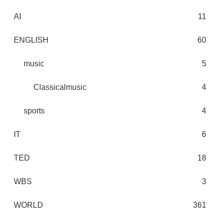
AI
11
ENGLISH
60
music
5
Classicalmusic
4
sports
4
IT
6
TED
18
WBS
3
WORLD
361