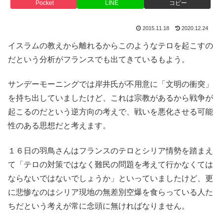
Pocket
LINE
コピー
2015.11.18
2020.12.24
イスラムの教えから離れるからこのようなテロを起こすの
だという分析がフランスでも出てきているもよう。
サンデーモーニングでは岸井氏が不用意に「文明の衝突」
を持ち出していましたけど、これは宗教があるから戦争が
起こるのだという逆方向の考えで、戦いを悪化させる可能
性のある思想だと考えます。
１６日の羽鳥さんはフランスのテロとシリア情勢を踏まえ
て「テロの対策ではなく難民の問題を考えて行かなくては
ならないではないでしょうか」といっていましたけど、更
に悲惨なのはシリア現地の無差別空爆を食らっている人た
ちだという考えが常に念頭に無ければなりません。