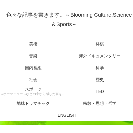
色々な記事を書きます。～Blooming Culture,Science
＆Sports～
美術
将棋
音楽
海外ドキュメンタリー
国内番組
科学
社会
歴史
スポーツ
TED
スポーツニュースなどの中から感じた事を書きます。
地球ドラマチック
宗教・思想・哲学
ENGLISH