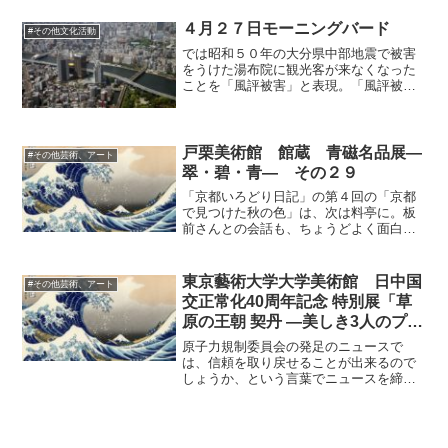
解のようだ。
４月２７日モーニングバード
#その他文化活動
では昭和５０年の大分県中部地震で被害
をうけた湯布院に観光客が来なくなった
ことを「風評被害」と表現。「風評被
害」というのは根も葉もないデマに対し
て使う言葉です。震災後に全く意味の違
う言葉にして使っています。これは政府
が電通に発注した「食べて応...
戸栗美術館 館蔵 青磁名品展―
#その他芸術、アート
翠・碧・青― その２９
「京都いろどり日記」の第４回の「京都
で見つけた秋の色」は、次は料亭に。板
前さんとの会話も、ちょうどよく面白い
感じでくだけていて、良かったと思いま
す。「赤楽の土鍋」といっていましたけ
ど、そういうのがあるんですね。展覧会
東京藝術大学大学美術館 日中国
#その他芸術、アート
では土鍋は出てこないんで...
交正常化40周年記念 特別展「草
原の王朝 契丹 ―美しき3人のプリ
ンセス―」 その２
原子力規制委員会の発足のニュースで
は、信頼を取り戻せることが出来るので
しょうか、という言葉でニュースを締め
るのが目立ちましたが、この人選を良し
とした時点ですでに取り戻せず、そこに
はメディアのサボタージュが大きく関わ
っています。このようなコメ...