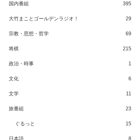
国内番組
395
大竹まことゴールデンラジオ！
29
宗教・思想・哲学
69
将棋
215
政治・時事
1
文化
6
文学
11
旅番組
23
ぐるっと
15
日本語
8