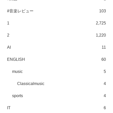
#音楽レビュー
103
1
2,725
2
1,220
AI
11
ENGLISH
60
music
5
Classicalmusic
4
sports
4
IT
6