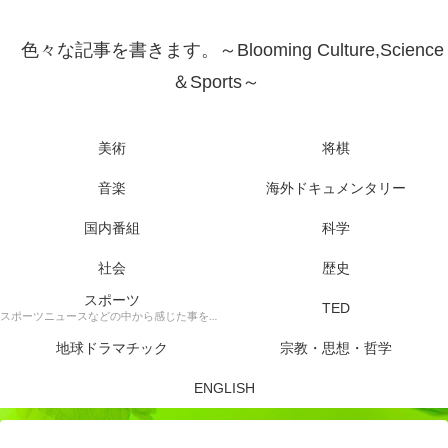
色々な記事を書きます。～Blooming Culture,Science
＆Sports～
美術
将棋
音楽
海外ドキュメンタリー
国内番組
科学
社会
歴史
スポーツ
TED
スポーツニュースなどの中から感じた事を書きます。
地球ドラマチック
宗教・思想・哲学
ENGLISH