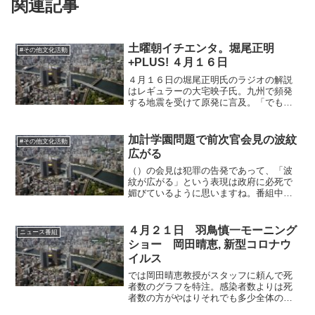
関連記事
土曜朝イチエンタ。堀尾正明
#その他文化活動
+PLUS! ４月１６日
４月１６日の堀尾正明氏のラジオの解説
はレギュラーの大宅映子氏。九州で頻発
する地震を受けて原発に言及。「でも原
発は駄目だ駄目駄だけじゃダメ。動いて
いなくても危ないんだから。」とデマを
まき散らします。原発が動いていない場
加計学園問題で前次官会見の波紋
#その他文化活動
合のリスクは動いている時...
広がる
（）の会見は犯罪の告発であって、「波
紋が広がる」という表現は政府に必死で
媚びているように思いますね。番組中の
テロップも「前次官に反発」でしたし。
４月２１日 羽鳥慎一モーニング
ニュース番組
ショー 岡田晴恵, 新型コロナウ
イルス
では岡田晴恵教授がスタッフに頼んで死
者数のグラフを特注。感染者数よりは死
者数の方がやはりそれでも多少全体の感
染状況を把握するのに役に立つという見