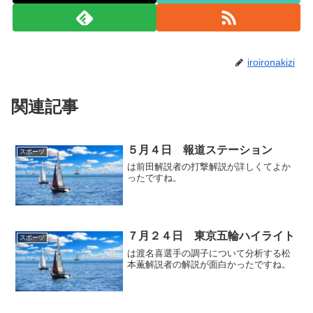
iroironakizi
関連記事
５月４日 報道ステーション
スポーツ
は前田解説者の打撃解説が詳しくてよか
ったですね。
７月２４日 東京五輪ハイライト
スポーツ
は渡名喜選手の調子について分析する松
本薫解説者の解説が面白かったですね。