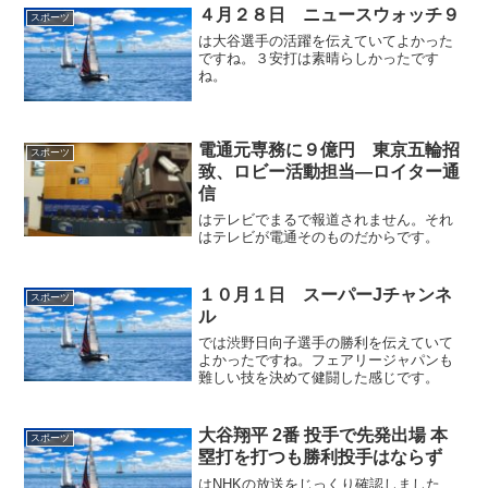
４月２８日 ニュースウォッチ９
スポーツ
は大谷選手の活躍を伝えていてよかった
ですね。３安打は素晴らしかったです
ね。
電通元専務に９億円 東京五輪招
スポーツ
致、ロビー活動担当―ロイター通
信
はテレビでまるで報道されません。それ
はテレビが電通そのものだからです。
１０月１日 スーパーJチャンネ
スポーツ
ル
では渋野日向子選手の勝利を伝えていて
よかったですね。フェアリージャパンも
難しい技を決めて健闘した感じです。
大谷翔平 2番 投手で先発出場 本
スポーツ
塁打を打つも勝利投手はならず
はNHKの放送をじっくり確認しました