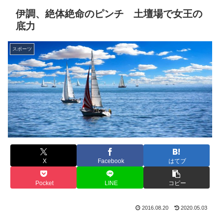
伊調、絶体絶命のピンチ 土壇場で女王の
底力
スポーツ
X
Facebook
はてブ
Pocket
LINE
コピー
2016.08.20
2020.05.03