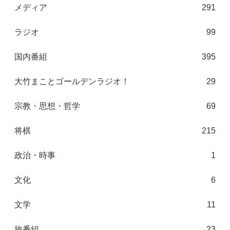
メディア
291
ラジオ
99
国内番組
395
大竹まことゴールデンラジオ！
29
宗教・思想・哲学
69
将棋
215
政治・時事
1
文化
6
文学
11
旅番組
23