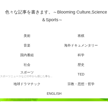
色々な記事を書きます。～Blooming Culture,Science
＆Sports～
美術
将棋
音楽
海外ドキュメンタリー
国内番組
科学
社会
歴史
スポーツ
TED
スポーツニュースなどの中から感じた事を書きます。
地球ドラマチック
宗教・思想・哲学
ENGLISH