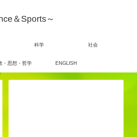
ce＆Sports～
科学
社会
教・思想・哲学
ENGLISH