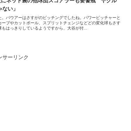
快投にネット裏の他球団スコアラーも要警戒 ヤクル
ゃない」
た。バウアーはさすがのピッチングでしたね。パワーピッチャーと
カーブやカットボール、スプリットチェンジなどどの変化球もさす
もはっきりしているようですから、大谷が付...
ンサーリンク