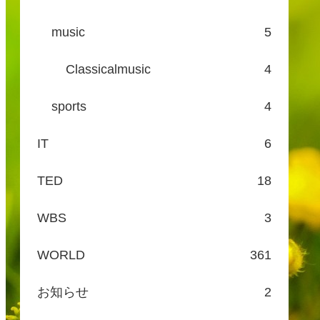
music
5
Classicalmusic
4
sports
4
IT
6
TED
18
WBS
3
WORLD
361
お知らせ
2