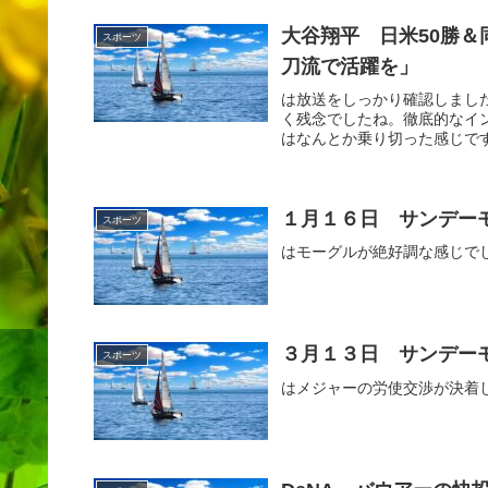
大谷翔平 日米50勝
スポーツ
刀流で活躍を」
は放送をしっかり確認しまし
く残念でしたね。徹底的なイ
はなんとか乗り切った感じです
１月１６日 サンデー
スポーツ
はモーグルが絶好調な感じで
３月１３日 サンデー
スポーツ
はメジャーの労使交渉が決着