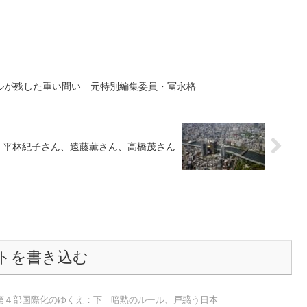
ルが残した重い問い 元特別編集委員・冨永格
 平林紀子さん、遠藤薫さん、高橋茂さん
トを書き込む
第４部国際化のゆくえ：下 暗黙のルール、戸惑う日本