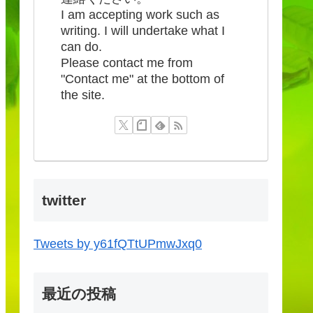
I am accepting work such as
writing. I will undertake what I
can do.
Please contact me from
"Contact me" at the bottom of
the site.
twitter
Tweets by y61fQTtUPmwJxq0
最近の投稿