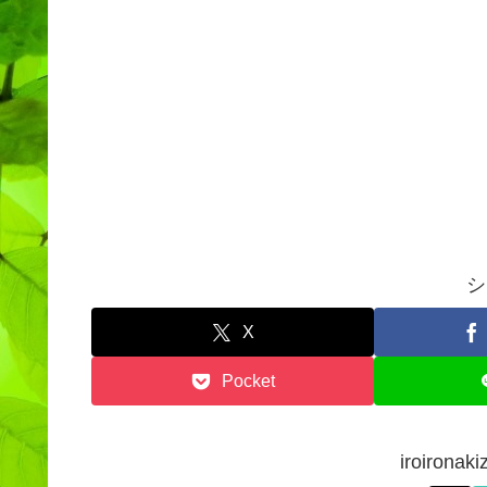
シ
X
Pocket
iroiron