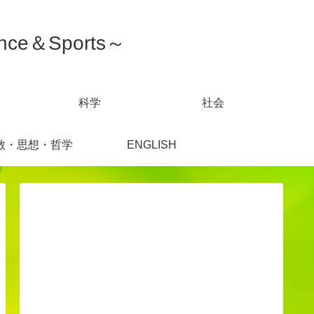
ce＆Sports～
科学
社会
教・思想・哲学
ENGLISH