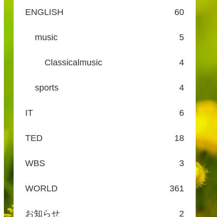
ENGLISH
60
music
5
Classicalmusic
4
sports
4
IT
6
TED
18
WBS
3
WORLD
361
お知らせ
2