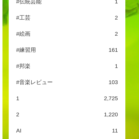
#伝統芸能
1
#工芸
2
#絵画
2
#練習用
161
#邦楽
1
#音楽レビュー
103
1
2,725
2
1,220
AI
11