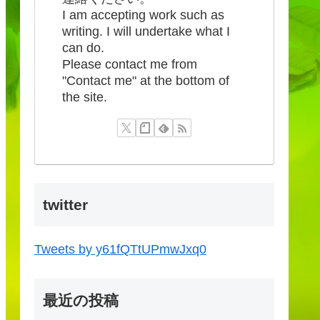
I am accepting work such as
writing. I will undertake what I
can do.
Please contact me from
"Contact me" at the bottom of
the site.
twitter
Tweets by y61fQTtUPmwJxq0
最近の投稿