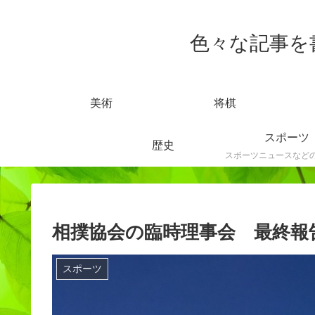
色々な記事を書きま
美術
将棋
スポーツ
歴史
相撲協会の臨時理事会 最終報
スポーツ