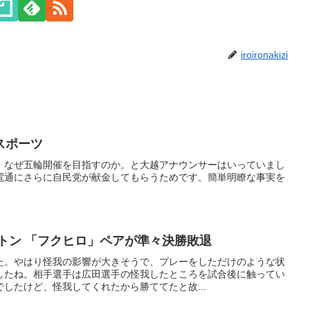
iroironakizi
スポーツ
、なぜ五輪開催を目指すのか。と大越アナウンサーはいっていまし
電通にさらに自民党が献金してもらうためです。簡単明瞭な事実を
トン 「フクヒロ」ペアが準々決勝敗退
た。やはり怪我の影響が大きそうで、プレーをしただけのような状
したね。相手選手は広田選手の怪我したところを試合後に触ってい
したけど、怪我してくれたから勝ててたと故...