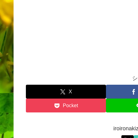
シ
X
Pocket
iroiron