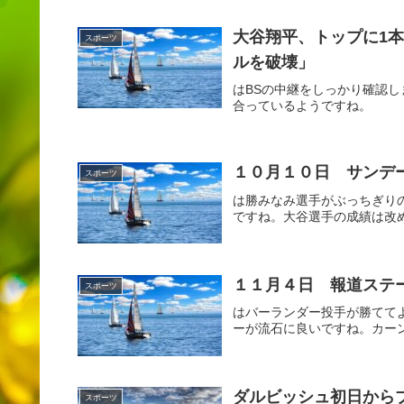
大谷翔平、トップに1
スポーツ
ルを破壊」
はBSの中継をしっかり確認
合っているようですね。
１０月１０日 サンデ
スポーツ
は勝みなみ選手がぶっちぎり
ですね。大谷選手の成績は改
１１月４日 報道ステ
スポーツ
はバーランダー投手が勝てて
ーが流石に良いですね。カー
ダルビッシュ初日から
スポーツ