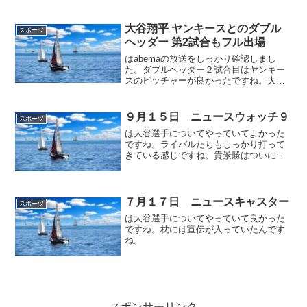
２打席はアウトコースばかりでかなり警
戒されていた感じでしたね。第３打席は
わずかにタイミングが外れて残念でした
大谷翔平 ヤンキースとのダブル
スポーツ
ね。第４打席は残念でした...
ヘッダー 第2試合もフル出場
はabemaの放送をしっかり確認しまし
た。ダブルヘッダー２試合目はヤンキー
スのピッチャーが良かったですね。大谷
の最終打席のフォワボールは価値が高い
感じでしたけど追いつけなかったです
ね。
９月１５日 ニュースウォッチ９
スポーツ
は大谷選手についてやっていてよかった
ですね。ライバルたちもしっかり打って
きている感じですね。貴景勝はついに勝
ちましたね。
７月１７日 ニュースキャスター
スポーツ
は大谷選手についてやっていて良かった
ですね。枕には宣伝が入っていたんです
ね。
スポンサーリンク