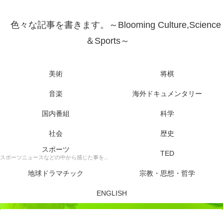
色々な記事を書きます。～Blooming Culture,Science
＆Sports～
美術
将棋
音楽
海外ドキュメンタリー
国内番組
科学
社会
歴史
スポーツ
TED
スポーツニュースなどの中から感じた事を書きます。
地球ドラマチック
宗教・思想・哲学
ENGLISH