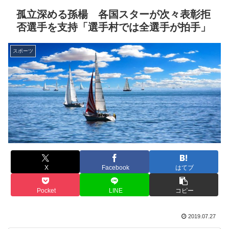
孤立深める孫楊 各国スターが次々表彰拒
否選手を支持「選手村では全選手が拍手」
スポーツ
X
Facebook
はてブ
Pocket
LINE
コピー
2019.07.27