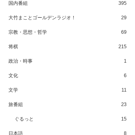
国内番組
395
大竹まことゴールデンラジオ！
29
宗教・思想・哲学
69
将棋
215
政治・時事
1
文化
6
文学
11
旅番組
23
ぐるっと
15
日本語
8