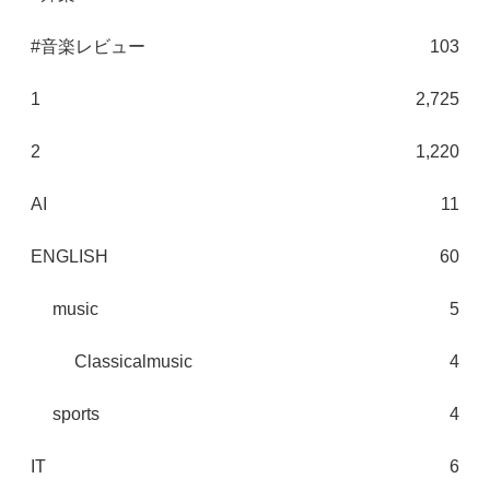
#音楽レビュー
103
1
2,725
2
1,220
AI
11
ENGLISH
60
music
5
Classicalmusic
4
sports
4
IT
6