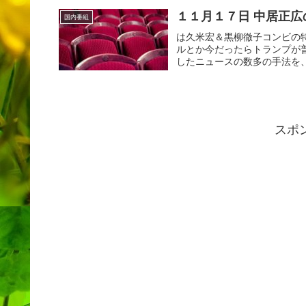
１１月１７日 中居正広
国内番組
は久米宏＆黒柳徹子コンビの
ルとか今だったらトランプが
したニュースの数多の手法を、
スポ