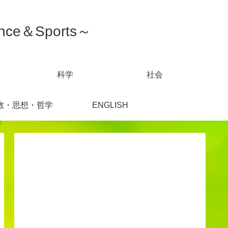
ce＆Sports～
科学
社会
教・思想・哲学
ENGLISH