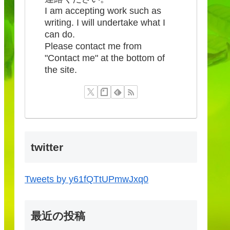
I am accepting work such as
writing. I will undertake what I
can do.
Please contact me from
"Contact me" at the bottom of
the site.
twitter
Tweets by y61fQTtUPmwJxq0
最近の投稿