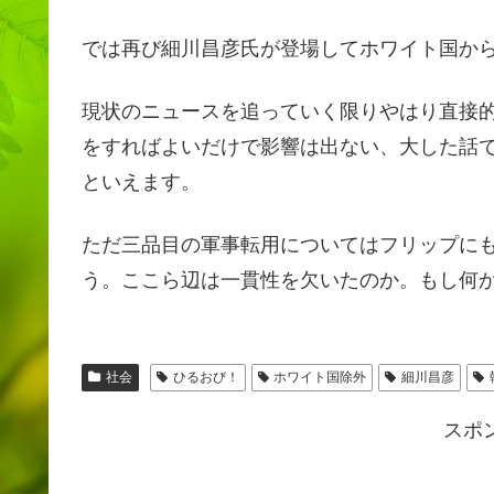
では再び細川昌彦氏が登場してホワイト国か
現状のニュースを追っていく限りやはり直接
をすればよいだけで影響は出ない、大した話
といえます。
ただ三品目の軍事転用についてはフリップに
う。ここら辺は一貫性を欠いたのか。もし何
社会
ひるおび！
ホワイト国除外
細川昌彦
スポ