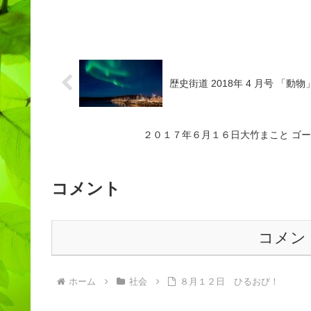
歴史街道 2018年 4 月号 
２０１７年６月１６日大竹まこと ゴ
コメント
コメン
ホーム
社会
８月１２日 ひるおび！