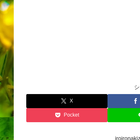
シ
X
Pocket
iroiron