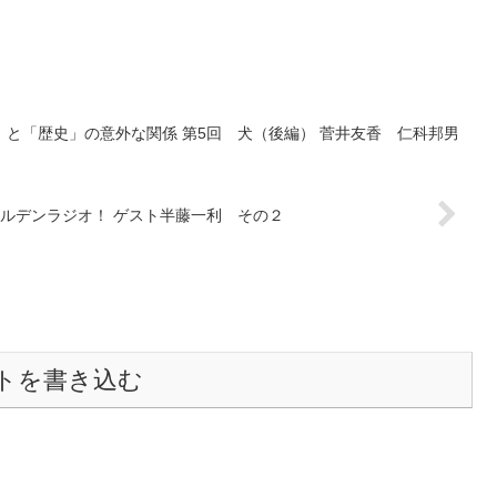
「動物」と「歴史」の意外な関係 第5回 犬（後編） 菅井友香 仁科邦男
ールデンラジオ！ ゲスト半藤一利 その２
トを書き込む