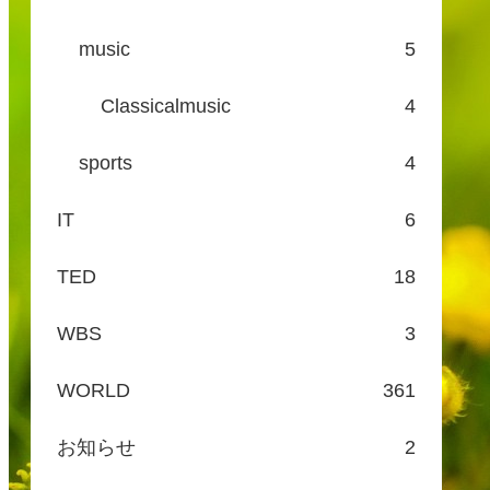
music
5
Classicalmusic
4
sports
4
IT
6
TED
18
WBS
3
WORLD
361
お知らせ
2