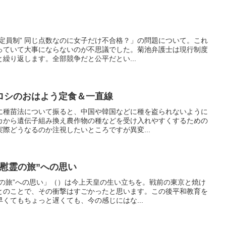
定員制” 同じ点数なのに女子だけ不合格？」の問題について。これ
っていて大事にならないのが不思議でした。菊池弁護士は現行制度
繰り返します。全部競争だと公平だとい...
ロシのおはよう定食＆一直線
に種苗法について振ると、中国や韓国などに種を盗られないように
カから遺伝子組み換え農作物の種などを受け入れやすくするための
際どうなるのか注視したいところですが異変...
慰霊の旅”への思い
霊の旅”への思い」（）は今上天皇の生い立ちを。戦前の東京と焼け
とのことで、その衝撃はすごかったと思います。この後平和教育を
くてもちょっと遅くても、今の感じにはな...