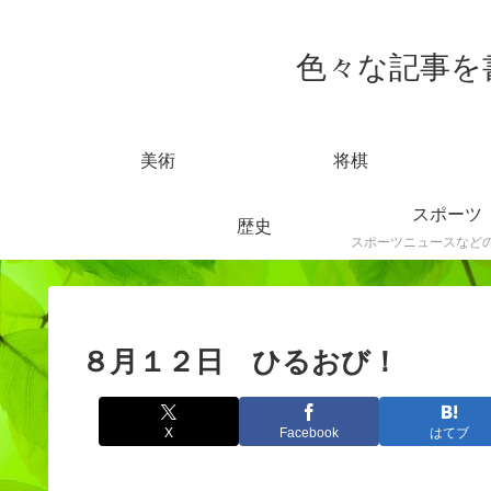
色々な記事を書きま
美術
将棋
スポーツ
歴史
８月１２日 ひるおび！
X
Facebook
はてブ