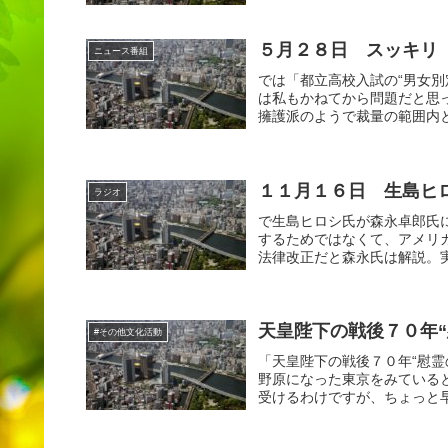
５月２８日 スッキリ
ニュース番組
では「都立高校入試の“男女別
は私もかねてから問題だと思
擁護派のようで裁量の範囲内と
１１月１６日 生島ヒ
ラジオ
で生島ヒロシ氏が森永卓郎氏
するためではなくて、アメリ
法律改正だと森永氏は解説。実
天皇陛下の戦後７０年“
#その他文化活動
「天皇陛下の戦後７０年“慰
野原になった東京をみている
受けるわけですが、ちょっと早