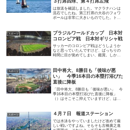
３打席四球、第４打席左飛
は放送を確認しました。マクラナハンは
流石でしたね。第三打席の大谷のフォワ
ボールは非常に大きいものでした。トラ
ウトのホームランは見事でしたね。
ブラジルワールドカップ 日本対
スポーツ
コロンビア戦 日本対ギリシャ戦
サッカーのコロンビア戦はどうしようか
なと思っていたんですけど、ばっちりの
時間に目が覚めてしまい、鑑賞。しかし
本当に悲惨な負け方で、いつぞかのブラ
ジル戦の再現になるのでは、と戦前に思
っていたのですが、まさにその通りの状
田中将大、8勝目も「後味が悪
スポーツ
況になりました。攻撃は単...
い」 今季16本目の本塁打浴びた
直後に降板
「田中将大、8勝目も「後味が悪い」 今
季16本目の本塁打浴びた直後に降板」
（）はそこそこ抑えていますけど、はや
っぱりかなり調子が悪い感じ。メジャー
行く前後の一番調子の良い時は、肩甲骨
と肋骨の間がかなり割れていて、体幹上
４月７日 報道ステーション
スポーツ
部が投石器のようでした...
では水泳をやっていましたけど改めて厳
しい戦いですよね。そもそも古橋廣之進