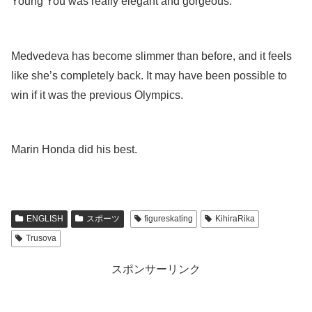
Young You was really elegant and gorgeous.
Medvedeva has become slimmer than before, and it feels
like she’s completely back. It may have been possible to
win if it was the previous Olympics.
Marin Honda did his best.
ENGLISH
スポーツ
figureskating
KihiraRika
Trusova
スポンサーリンク