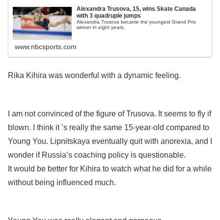
Alexandra Trusova, 15, wins Skate Canada
with 3 quadruple jumps
Alexandra Trusova became the youngest Grand Prix
winner in eight years.
www.nbcsports.com
Rika Kihira was wonderful with a dynamic feeling.
I am not convinced of the figure of Trusova. It seems to fly if
blown. I think it ’s really the same 15-year-old compared to
Young You. Lipnitskaya eventually quit with anorexia, and I
wonder if Russia’s coaching policy is questionable.
It would be better for Kihira to watch what he did for a while
without being influenced much.