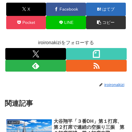
X
Facebook
はてブ
Pocket
LINE
コピー
iroironakiziをフォローする
iroironakizi
関連記事
大谷翔平「３番DH」第１打席、
スポーツ
第２打席で連続の空振り三振 第