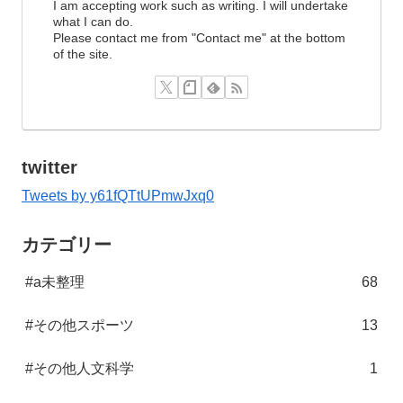
I am accepting work such as writing. I will undertake
what I can do.
Please contact me from "Contact me" at the bottom
of the site.
twitter
Tweets by y61fQTtUPmwJxq0
カテゴリー
#a未整理
68
#その他スポーツ
13
#その他人文科学
1