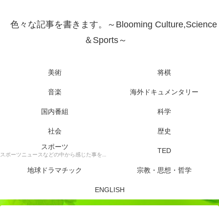
色々な記事を書きます。～Blooming Culture,Science
＆Sports～
美術
将棋
音楽
海外ドキュメンタリー
国内番組
科学
社会
歴史
スポーツ
TED
スポーツニュースなどの中から感じた事を書きます。
地球ドラマチック
宗教・思想・哲学
ENGLISH