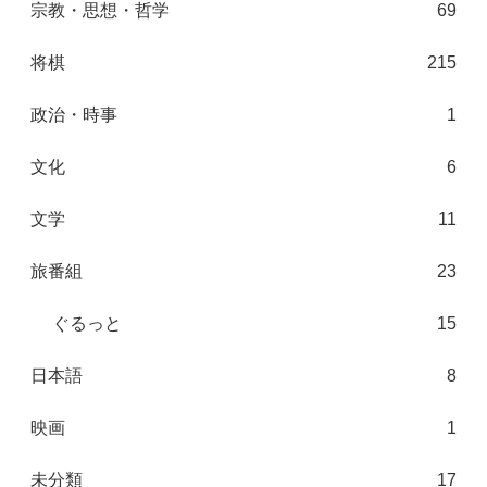
宗教・思想・哲学
69
将棋
215
政治・時事
1
文化
6
文学
11
旅番組
23
ぐるっと
15
日本語
8
映画
1
未分類
17