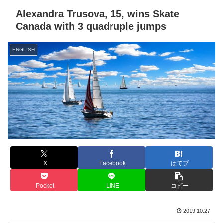
Alexandra Trusova, 15, wins Skate
Canada with 3 quadruple jumps
ENGLISH
X
Facebook
はてブ
Pocket
LINE
コピー
2019.10.27