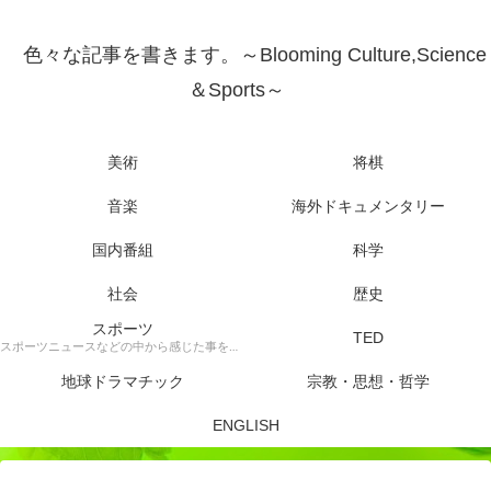
色々な記事を書きます。～Blooming Culture,Science
＆Sports～
美術
将棋
音楽
海外ドキュメンタリー
国内番組
科学
社会
歴史
スポーツ
TED
スポーツニュースなどの中から感じた事を書きます。
地球ドラマチック
宗教・思想・哲学
ENGLISH