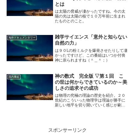
とは
は太陽の脅威が凄かったですね。今の太
陽の光は太陽の核で１０万年前に生まれ
たものとのこと。
雑学サイエンス「意外と知らない
海外ドキュメンタリー
自然の力」
は９０Lの粉ミルクを爆発させたりして凄
かったですけど、この番組はいつか付喪
神に祟られますね（＾＿＾；）
神の数式 完全版 ▽第１回 こ
国内番組
の世は何からできているのか～美
しさの追求その成功
は物理の究極の理論の歴史を紹介。２０
世紀のこういった物理学は理論が勝手に
新しい地平を切り開いていく感じが劇的
ですよね。
スポンサーリンク