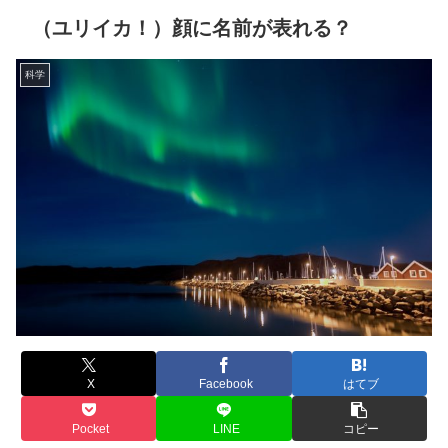
（ユリイカ！）顔に名前が表れる？
科学
X
Facebook
はてブ
Pocket
LINE
コピー