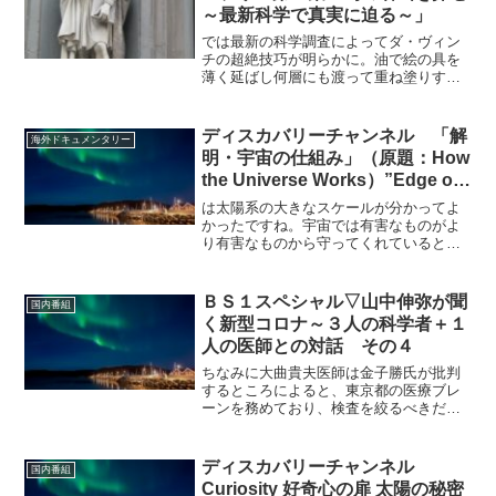
～最新科学で真実に迫る～」
では最新の科学調査によってダ・ヴィン
チの超絶技巧が明らかに。油で絵の具を
薄く延ばし何層にも渡って重ね塗りする
らしい。ラファエロなどほかの画家はX線
装置で透過させると人が浮かび上がるの
に何層も絵の具を塗っているダ・ヴィン
ディスカバリーチャンネル 「解
海外ドキュメンタリー
チの絵はX線を通さず何...
明・宇宙の仕組み」（原題：How
the Universe Works）”Edge of
the Solar System” 太陽系の果て
は太陽系の大きなスケールが分かってよ
かったですね。宇宙では有害なものがよ
り有害なものから守ってくれているとい
うことがよくあるらしく、太陽風がそう
だとのこと。これによってシールドが築
かれ宇宙船から太陽系を守っているとの
ＢＳ１スペシャル▽山中伸弥が聞
国内番組
こと。このヘリオポーズが...
く新型コロナ～３人の科学者＋１
人の医師との対話 その４
ちなみに大曲貴夫医師は金子勝氏が批判
するところによると、東京都の医療ブレ
ーンを務めており、検査を絞るべきだと
主張して患者を爆発的に増やして東京を
医療崩壊に追い込んだ主犯とのこと。一
部で政府批判の急先鋒とみなされる岡田
ディスカバリーチャンネル
国内番組
晴恵教授を含めて、崩壊寸...
Curiosity 好奇心の扉 太陽の秘密