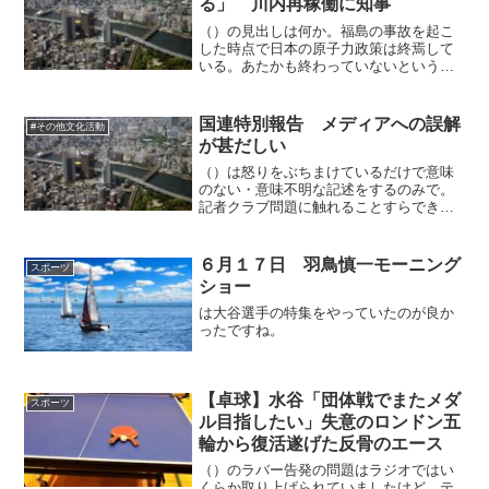
る」 川内再稼働に知事
（）の見出しは何か。福島の事故を起こ
した時点で日本の原子力政策は終焉して
いる。あたかも終わっていないというか
のような見出しではないか！
国連特別報告 メディアへの誤解
#その他文化活動
が甚だしい
（）は怒りをぶちまけているだけで意味
のない・意味不明な記述をするのみで。
記者クラブ問題に触れることすらでき
ず。拝金主義の彼らは触れることすら怖
がるのだ。恥の上塗りですけど、もう恥
の段階はとうの昔に過ぎたと思う。ペナ
６月１７日 羽鳥慎一モーニング
スポーツ
ルティを課した上で、組織解...
ショー
は大谷選手の特集をやっていたのが良か
ったですね。
【卓球】水谷「団体戦でまたメダ
スポーツ
ル目指したい」失意のロンドン五
輪から復活遂げた反骨のエース
（）のラバー告発の問題はラジオではい
くらか取り上げられていましたけど、テ