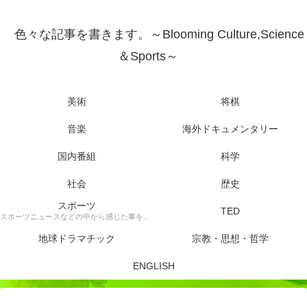
色々な記事を書きます。～Blooming Culture,Science
＆Sports～
美術
将棋
音楽
海外ドキュメンタリー
国内番組
科学
社会
歴史
スポーツ
TED
スポーツニュースなどの中から感じた事を書きます。
地球ドラマチック
宗教・思想・哲学
ENGLISH