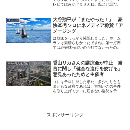
レビではみかけませんね。際どい話だと
いうことなのでしょうか。ちなみにこの
ラバーの問題はいまだに解決していない
らしい。そうなるといろいろなところで
大谷翔平が「またやった！」 豪
スポーツ
本当なのかなと思ってしま...
快35号ソロに米メディア称賛「ア
メージング」
は放送をしっかり確認しました。ホーム
ランは素晴らしかったですね。第一打席
では絶好球っぽいのも打てなかったので
大丈夫かなという感じでしたが良かった
ですね。
香山リカさんの講演会が中止 発
#その他文化活動
言に関し「健全な進行を妨げる」
意見あったためと主催者
（）はテロに屈した形だ。多少なりとも
まともな政府であれば、首相がこの事件
を取り上げてテロに屈さない姿勢を示さ
なければなりませんが。
スポンサーリンク