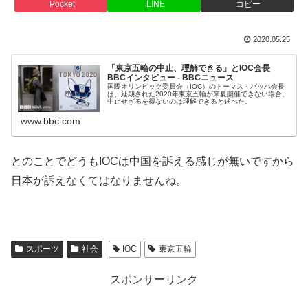
Pocket
LINE
コピー
2020.05.25
「東京五輪の中止、理解できる」とIOC会長
BBCインタビュー - BBCニュース
国際オリンピック委員会（IOC）のトーマス・バッハ会長
は、延期された2020年東京五輪が来夏開催できない場合、
中止せざるを得ないのは理解できると述べた。
www.bbc.com
とのことでどうもIOCは中国を訴える感じが無いですから
日本が訴えなくてはなりませんね。
スポーツ
社会
IOC
東京五輪
スポンサーリンク