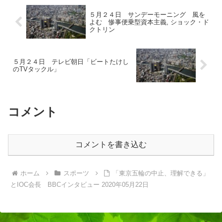
５月２４日 サンデーモーニング 風を
よむ 惨事便乗型資本主義, ショック・ド
クトリン
５月２４日 テレビ朝日「ビートたけし
のTVタックル」
コメント
コメントを書き込む
ホーム
スポーツ
「東京五輪の中止、理解できる」
とIOC会長 BBCインタビュー 2020年05月22日