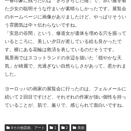
一番印象に残ったのは「きらきらした瞳」で、赤い服を着
た少女の聡明そうな佇まいが素晴らしかったです。展覧会
のホームページに画像がありましたけど、やっぱりそうい
う雰囲気は中々伝わらないですね。
「安息の谷間」という、修道女が遺体を埋める穴を掘って
いるところに、美しい夕日が差している絵も良かったで
す。横にある花輪は救済を表しているのだそうです。
風景画ではスコットランドの水辺を描いた「穏やかな天
気」が綺麗で、光過ぎない自然らしさがあって、惹かれま
した。
ヨーロッパの画家の展覧会に行ったのは、フェルメールに
続いて２回目ですけど、それぞれの作家が強い個性を持っ
ていることが、肌で、薫りで、感じられて面白いですね。
#その他芸術、アート
1
2
美術