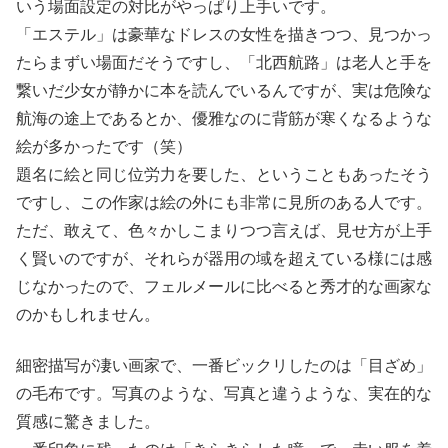
いう場面設定の対比がやっぱり上手いです。
「エステル」は豪華なドレスの女性を描きつつ、見つかっ
たらまずい場面だそうですし、「北西航路」は老人と手を
繋いだ少女が静かに本を読んでいるんですが、実は危険な
航海の途上であるとか、優雅なのに背筋が寒くなるような
絵が多かったです（笑）
題名に絵と同じ位労力を要した、ということもあったそう
ですし、この作家は絵の外にも非常に見所のある人です。
ただ、敢えて、色々かしこまりつつ言えば、見せ方が上手
く賢いのですが、それらが器用の域を超えている様には感
じなかったので、フェルメールに比べると秀才的な画家な
のかもしれません。
細密描写が凄い画家で、一番ビックリしたのは「目ざめ」
の毛布です。写真のような、写真と違うような、実在的な
質感に驚きました。