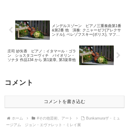
メンデルスゾーン ピアノ三重奏曲第1番
&第2番 他 演奏: クニャーゼフ(アレクサ
ンドル), ベレゾフスキー(ボリス), マフチ
ン(ドミトリー)
庄司 紗矢香 ピアノ：イタマール・ゴラ
ン ショスタコーヴィチ バイオリン・
ソナタ 作品134 から 第1楽章, 第3楽章他
コメント
コメントを書き込む
ホーム
#その他芸術、アート
Bunkamuraザ・ミュ
ージアム ジョン・エヴァレット・ミレイ展