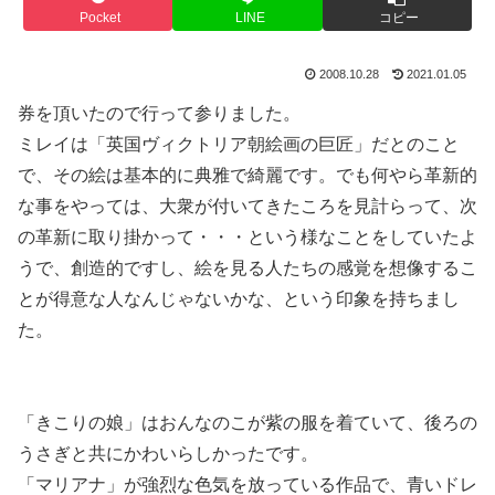
Pocket
LINE
コピー
2008.10.28
2021.01.05
券を頂いたので行って参りました。
ミレイは「英国ヴィクトリア朝絵画の巨匠」だとのこと
で、その絵は基本的に典雅で綺麗です。でも何やら革新的
な事をやっては、大衆が付いてきたころを見計らって、次
の革新に取り掛かって・・・という様なことをしていたよ
うで、創造的ですし、絵を見る人たちの感覚を想像するこ
とが得意な人なんじゃないかな、という印象を持ちまし
た。
正直に書きますと、今まで行った展覧会の中で、圧倒
的に妙齢の方が多くて、カルチャーショックを受けたと共
に感動しました。なんと光彩陸離なk（以下略
「きこりの娘」はおんなのこが紫の服を着ていて、後ろの
うさぎと共にかわいらしかったです。
「マリアナ」が強烈な色気を放っている作品で、青いドレ