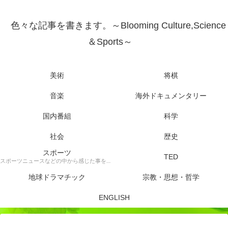
色々な記事を書きます。～Blooming Culture,Science
＆Sports～
美術
将棋
音楽
海外ドキュメンタリー
国内番組
科学
社会
歴史
スポーツ
TED
スポーツニュースなどの中から感じた事を書きます。
地球ドラマチック
宗教・思想・哲学
ENGLISH