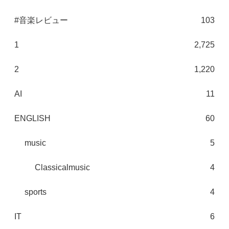
#音楽レビュー
103
1
2,725
2
1,220
AI
11
ENGLISH
60
music
5
Classicalmusic
4
sports
4
IT
6