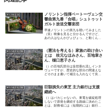
ノリントン指揮ベートーヴェン交
#その他音楽
響曲第九番「合唱」シュトゥット
ガルト放送交響楽団
早速ノリントンの第九を聴いてみました
（笑）映像を見ると分かるんですけど、
あの人はなんかぴょぴょっ、と動くんで
すよね。音楽にもそこら辺が反映されて
いて、特に普通で良い所もかなり音が跳
ねています。好きな人も居るかもしれま
（憲法を考える）家族の助け合い
#その他文化活動
せんが、私は呼吸が浅いと...
とは 枝元なほみさん、百地章さ
ん、樋口恵子さん
（）の百地氏部分は妄想垂れ流しインタ
ヴューですが、歴史的な部分の間違えな
どそのまま書いて補注も入れなくて良い
のか。これが朝日新聞の「中立」なの
か。
巨額損失の東芝 主力銀行は支援
#その他文化活動
継続へ
（）はバカじゃないの。東電を破綻処理
しないで原発を継続する路線に決めたこ
とは、財務省には（短期的には）銀行に