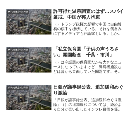
とって得にみえたのかもしれないけど、
結局は銀行を底なしの泥沼赤字に引きず
り込んでいくだけだ。「国策」を前に逃
許可得た温泉調査のはず…スパイ
#その他文化活動
れるすべがない。まぁ、や...
厳戒、中国が邦人拘束
（）トランプ政権の影響で中国は自由貿
易の旗手を標榜している。それを鵜呑み
にするメディアも評論家もいる。しかし
例えばこういう事件が起こっただけで、
もう、日本から温泉を掘りに行こうとい
う人はなかなか現れないでしょう。温泉
「私立保育園「子供の声うるさ
#その他文化活動
以外でも恣意的な逮捕を常...
い」開園断念 千葉・市川」
（）は今話題の保育園だから大きなニュ
ースになっていますけど、障碍者施設な
どは昔から直面していた問題です。そう
いう時に何かしら条例を作るとか、社会
でもって、地域でもって後押しして解決
していく姿勢が無かったことで施設を建
日銀が議事録公表、追加緩和めぐ
#その他文化活動
てられる環境が醸成されず...
り激論
「日銀が議事録公表、追加緩和めぐり激
論」（）の追加緩和については、経済よ
り自分が言い出したインフレ目標を優先
する日銀はメンツを優先するのか、とい
う非難も飛び出したらしく、いよいよ日
本軍っぽくなってきました。数字を達成
することが目的で、国が富...