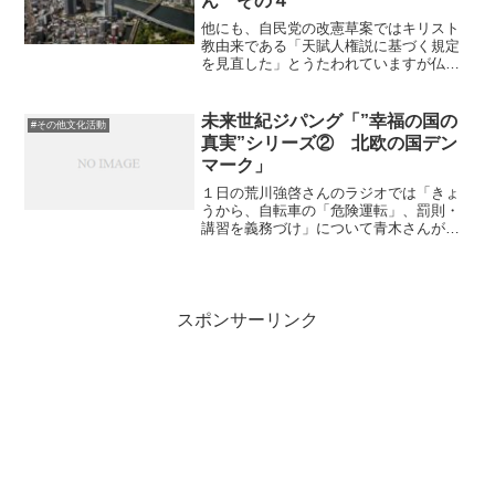
ん その４
他にも、自民党の改憲草案ではキリスト
教由来である「天賦人権説に基づく規定
を見直した」とうたわれていますが仏教
の中にもといいますか、私に言わせれば
より濃厚に人権的な内容は存在していま
す。堀米庸三さんが日本思想の中から人
未来世紀ジパング「”幸福の国の
#その他文化活動
権の根拠になる言葉として...
真実”シリーズ② 北欧の国デン
マーク」
１日の荒川強啓さんのラジオでは「きょ
うから、自転車の「危険運転」、罰則・
講習を義務づけ」について青木さんがい
うには、違反者にはルールを教える講習
所を開き、公務員がまたそこから収入を
得るなど利権絡みであるとのことを。同
日の未来世紀ジパング「"...
スポンサーリンク