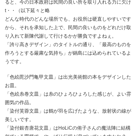
ると、今の日本政府は民間の良い所を取り入れる力に欠け
t・・（以下延々と略
どんな時代のどんな場所でも、お役所は硬直しやすいです
から、それを承知した上で、民間の良いものをどれだけ取
り入れて新陳代謝して行けるかが勝負ですよねぇ。
「誇り高きデザイン」のタイトルの通り、「最高のものを
作ろうとする厳粛な気持ち」が鍋島には込められているよ
うです。
「色絵毘沙門亀甲文皿」は出光美術館の本をデザインした
お皿。
「色絵糸巻文皿」は糸のひょろひょろした感じが、よい雰
囲気の作品。
「染付芙蓉文皿」は鶴が羽を広げたような、放射状の線が
美しいです。
「染付銀杏唐花文皿」はHoLiCの侑子さんの魔法陣に結構