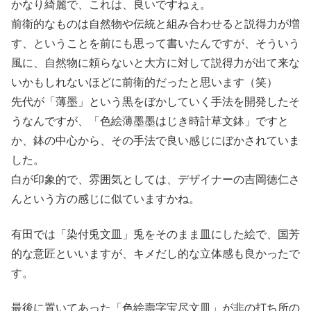
かなり綺麗で、これは、良いですねぇ。
前衛的なものは自然物や伝統と組み合わせると説得力が増
す、ということを前にも思って書いたんですが、そういう
風に、自然物に頼らないと大方に対して説得力が出て来な
いかもしれないほどに前衛的だったと思います（笑）
先代が「薄墨」という黒をぼかしていく手法を開発したそ
うなんですが、「色絵薄墨墨はじき時計草文鉢」ですと
か、鉢の中心から、その手法で良い感じにぼかされていま
した。
白が印象的で、雰囲気としては、デザイナーの吉岡徳仁さ
んという方の感じに似ていますかね。
有田では「染付兎文皿」兎をそのまま皿にした絵で、国芳
的な意匠といいますが、キメだし的な立体感も良かったで
す。
最後に置いてあった「色絵壽字宝尽文皿」が非の打ち所の