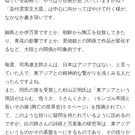
似ている図柄で、やっぱり伝統が息づいていますかね？
「染付雲雷文大皿」は中心に向かってぼやけて行く様が、
なかなか趣き深いです。
鍋島とか伊万里ですとか、朝鮮から陶工を拉致してきた
り、青花の影響ですとか、景徳鎮との関係で作品が変化す
るなど、大陸との関係が印象的です。
毎度、司馬遼太郎さんは、日本はアジアではない、と言っ
ていた人で、東アジアとの精神的な繋がりを浅くみる人だ
ったんですよね。
また、同氏の賞を受賞した杉山正明氏は「東アジアという
用語がはらむ、危うさ、うさんくささ」（モンゴル帝国と
長いその後 (興亡の世界史)５０ページ）を指摘されてい
て、このような括りに疑問を持たれているように読めるの
ですが、白川静さんの詩経と万葉集の研究等は、東アジア
というものがその基盤を一にするものであり、その括りが