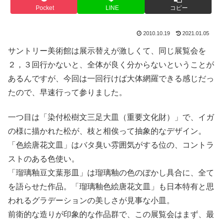
Pocket
LINE
コピー
2010.10.19
2021.01.05
サントリー美術館は展示替えが激しくて、同じ展覧会を
２，３回行かないと、全体が良く分からないということが
あるんですが、今回は一回行けば大体網羅できる感じだっ
たので、早速行って参りました。
一つ目は「染付松樹文三足大皿（重要文化財）」で、イガ
の様に描かれた松が、枝と相俟って抽象的なデザイン。
「色絵唐花文皿」はバタ臭い雰囲気がする位の、コントラ
ストのある色使い。
「瑠璃釉豆文葉形皿」は瑠璃釉の色のぼかし具合に、全て
を語らせた作品。「瑠璃釉色絵唐花文皿」も日本特有と思
われるグラデーションの美しさが見事な小皿。
前衛的な造りが印象的な作品群で、この展覧会はまず、最