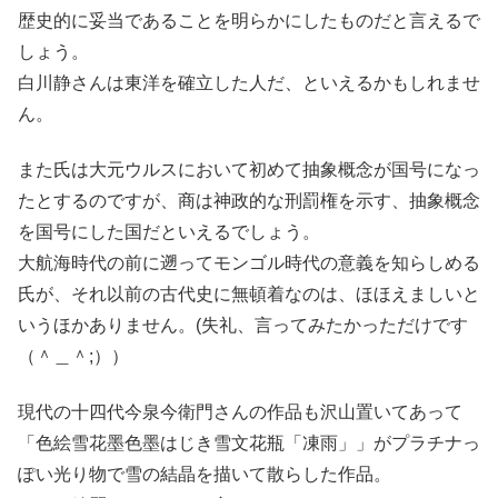
歴史的に妥当であることを明らかにしたものだと言えるで
しょう。
白川静さんは東洋を確立した人だ、といえるかもしれませ
ん。
また氏は大元ウルスにおいて初めて抽象概念が国号になっ
たとするのですが、商は神政的な刑罰権を示す、抽象概念
を国号にした国だといえるでしょう。
大航海時代の前に遡ってモンゴル時代の意義を知らしめる
氏が、それ以前の古代史に無頓着なのは、ほほえましいと
いうほかありません。(失礼、言ってみたかっただけです
（＾＿＾;））
現代の十四代今泉今衛門さんの作品も沢山置いてあって
「色絵雪花墨色墨はじき雪文花瓶「凍雨」」がプラチナっ
ぽい光り物で雪の結晶を描いて散らした作品。