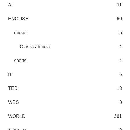
AI
11
ENGLISH
60
music
5
Classicalmusic
4
sports
4
IT
6
TED
18
WBS
3
WORLD
361