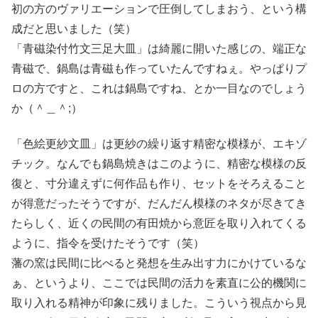
初の方のヴァリエーションで圧倒してしまおう、という構
成だと思いました（笑）
「青磁染付竹文三足大皿」は綺麗に開いた感じの、端正な
青磁で、鍋島は青磁も作っていたんですねぇ。やっぱりプ
ロの方ですと、これは鍋島ですね、とか一目なのでしょう
か（＾＿＾;）
「色絵更紗文皿」は更紗の繰り返す精密な模様が、エキゾ
チック。なんでも鍋島焼きはこのように、精密な模様の反
復と、寸分違えずに何作品も作り、セットをそろえること
が得意だったそうですが、だんだん模様のネタが尽きてき
たらしく、近くの民間の有田焼から意匠を取り入れてくる
ように、指令を受けたそうです（笑）
藩の窯は民間に比べると発想を生み出す力にかけているな
ぁ、というより、ここでは民間の活力を素直に公的機関に
取り入れる精神が印象に残りました。こういう視点から見