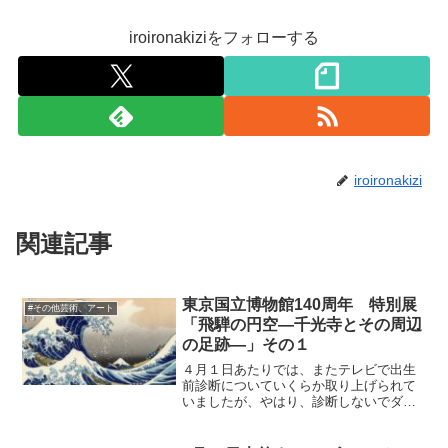
iroironakiziをフォローする
iroironakizi
関連記事
東京国立博物館140周年 特別展
#その他芸術、アート
「飛騨の円空―千光寺とその周辺
の足跡―」その１
４月１日あたりでは、またテレビで出生
前診断についていくらか取り上げられて
いましたが、やはり、診断しないでダウ
ン症の子供を生んでしまった場合、まわ
りから叱責されたり白い目でみられるの