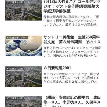
ではないか、といった問題や、他の病種
7月18日大竹まこと ゴールデンラ
#その他文化活動
に診断が広がっていった場...
ジオ！ ゲスト金子勝(慶應義塾大
学経済学部教授)
最初は川内原発の再稼働について。「田
中知って原子力学会のボスだったんだ
よ」とのこと。最初は世界一の安全基準
の嘘について。複合災害になると計画が
すべておじゃんになるといったことや、
コアキャッチャーが無いことや、最新式
サントリー美術館 生誕250周年
#その他芸術、アート
の原発は格納容器が二重にな...
谷文晁 第８展示期間 その１０
９月３日のスーパーJチャンネルでは相変
わらず５輪のよいしょニュースをやって
いて、国民のだれもが特別な思いをもっ
て記憶している１０月１０日、というよ
うなナレーションが流れましたが、３連
休にするために日曜日に寄ってしまい、
８日新報道2001
#その他文化活動
すでに忘却の彼方です。...
８日のフジの朝のニュースでは、国が借
金していて大変なので少しでも貢献する
ために三食のご飯を２食に減らしている
おばあさんを紹介。これが良いというこ
とらしい、、、、、、。スタジオではコ
メンテーターが、消費税を上げるのも難
しいですけど上げないと社...
（耕論）安倍談話の歴史観 成田
#その他文化活動
龍一さん、李元徳さん、久保亨さ