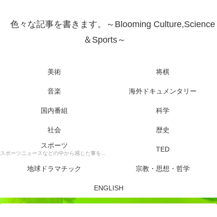
色々な記事を書きます。～Blooming Culture,Science
＆Sports～
美術
将棋
音楽
海外ドキュメンタリー
国内番組
科学
社会
歴史
スポーツ
TED
スポーツニュースなどの中から感じた事を書きます。
地球ドラマチック
宗教・思想・哲学
ENGLISH