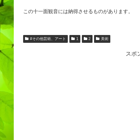
この十一面観音には納得させるものがあります。
#その他芸術、アート
1
2
美術
スポ