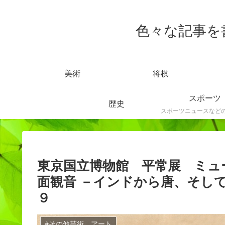
色々な記事を書きま
美術
将棋
スポーツ
歴史
東京国立博物館 平常展 ミュ
面観音 －インドから唐、そし
９
#その他芸術、アート