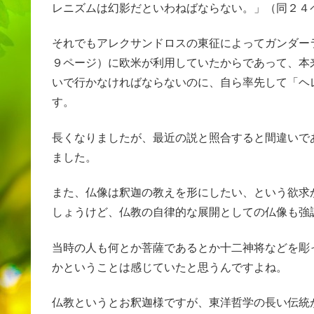
レニズムは幻影だといわねばならない。」（同２４
それでもアレクサンドロスの東征によってガンダー
９ページ）に欧米が利用していたからであって、本
いで行かなければならないのに、自ら率先して「ヘ
す。
長くなりましたが、最近の説と照合すると間違いで
ました。
また、仏像は釈迦の教えを形にしたい、という欲求
しょうけど、仏教の自律的な展開としての仏像も強
当時の人も何とか菩薩であるとか十二神将などを彫
かということは感じていたと思うんですよね。
仏教というとお釈迦様ですが、東洋哲学の長い伝統