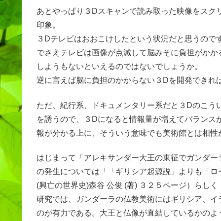
あとやっぱり３Dスキャンで読み取った映像をスク
印象。
３Dテレビはおおこけしたという状況だと思うので
でさえテレビは画像が点滅して脳みそに負担がかか
しようもないといえるのではないでしょうか。
逆に言えば脳に負担のかからない３Dを開発できれ
ただ、紀行系、ドキュメンタリー系だと３Dのこう
を誘うので、３Dになると情報量が増えてバランス
報が分かる上に、そういう意味でも美術館とは相性
はじまって「アレキサンダー大王の東征でガンダー
の発生については「「ギリシア起源説」よりも「ロ
(興亡の世界史)森谷 公俊 (著) ３２５ページ）
研究では、ガンダーラの仏教美術にはギリシア、イ
のが有力である。大王と仏像が直結しているかのよ