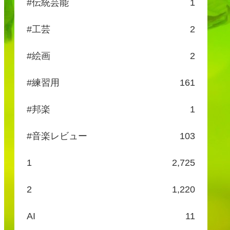
#伝統芸能
1
#工芸
2
#絵画
2
#練習用
161
#邦楽
1
#音楽レビュー
103
1
2,725
2
1,220
AI
11