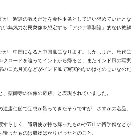
すが、釈迦の教えだけを金科玉条として追い求めていたとな
ない無気力な民衆像を想定する「アジア専制論」的な仏教解
たが、中国になると中国風になります。しかしまた、唐代に
ルクロードを辿ってインドから帰ると、またインド風の写実
宗の日光月光などがインド風で写実的なのはそのせいなのだ
と、薬師寺の仏像の奇跡、と表現されていました。
の遣唐使船で定恵が貰ってきたそうですが、さすがの名品。
渡すらしく、遣唐使が持ち帰ったものや五山の留学僧などが
ち帰ったものは贋物ばかりだったとのこと。