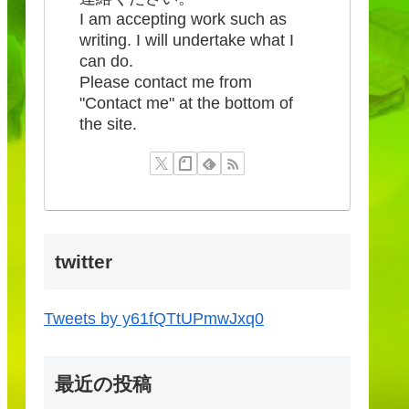
I am accepting work such as
writing. I will undertake what I
can do.
Please contact me from
"Contact me" at the bottom of
the site.
twitter
Tweets by y61fQTtUPmwJxq0
最近の投稿