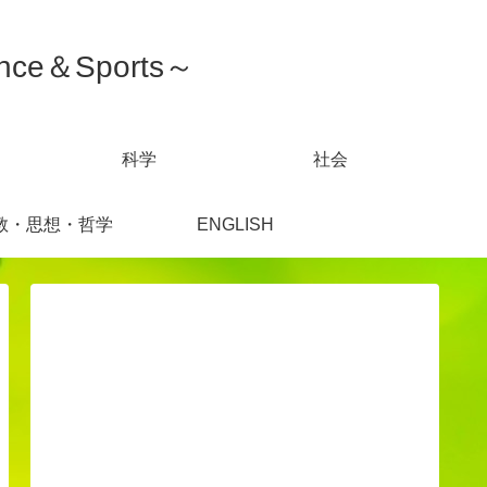
ce＆Sports～
科学
社会
教・思想・哲学
ENGLISH