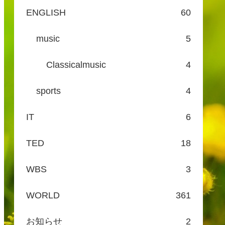
ENGLISH
60
music
5
Classicalmusic
4
sports
4
IT
6
TED
18
WBS
3
WORLD
361
お知らせ
2