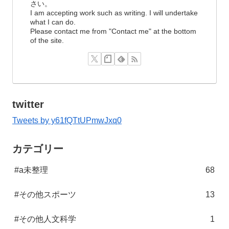
さい。
I am accepting work such as writing. I will undertake
what I can do.
Please contact me from "Contact me" at the bottom
of the site.
twitter
Tweets by y61fQTtUPmwJxq0
カテゴリー
#a未整理
68
#その他スポーツ
13
#その他人文科学
1