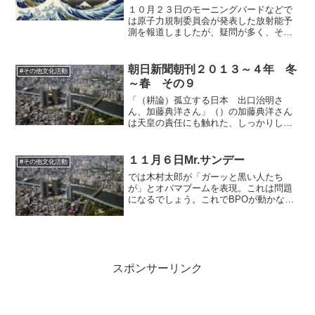
１０月２３日のモーニングバードなどで
は原子力規制委員会が発表した放射能予
測を報道しましたが、疑問が多く、そも
そも出した原子力規制委員会が、一番非
難を受けた田中俊一を代表とした、原子
力ムラであるということを報せなければ
朝日新聞朝刊２０１３～４年 冬
#その他文化活動
ならないと思います。また...
～春 その９
「（耕論）孤立する日本 出口治明さ
ん、加藤典洋さん」（）の加藤典洋さん
は天皇の責任にも触れた、しっかりした
論考。こちらの専門家ですが。しかし、
第１のねじれは、やろうと思えば千鳥ヶ
淵で普通に担えたでしょう。もっと広い
１１月６日Mr.サンデー
#その他文化活動
範囲の追悼施設が適当だとも...
では木村太郎が「ガーッと黒い人たち
が」とオバマブームを表現。これは問題
になるでしょう。これでBPOが動かなか
ったとしたら、あまりにも偏っていて存
在意義はありません。ちゃんと「黒人の
人たちの動きが鈍いということですが」
と言い直すロバート・キャ...
スポンサーリンク