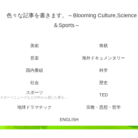
色々な記事を書きます。～Blooming Culture,Science
＆Sports～
美術
将棋
音楽
海外ドキュメンタリー
国内番組
科学
社会
歴史
スポーツ
TED
スポーツニュースなどの中から感じた事を書きます。
地球ドラマチック
宗教・思想・哲学
ENGLISH