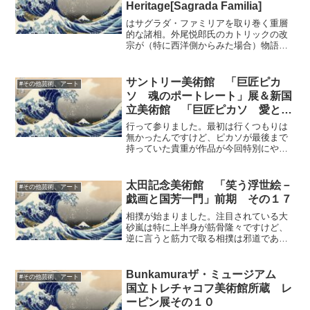
Heritage[Sagrada Familia]
はサグラダ・ファミリアを取り巻く重層
的な諸相。外尾悦郎氏のカトリックの改
宗が（特に西洋側からみた場合）物語に
厚みを生み出している感じです。しかし
スペイン内戦でこんなに徹底的に破壊さ
れたんですね。核となる模型を壊すとは
サントリー美術館 「巨匠ピカ
#その他芸術、アート
念入りなことです。
ソ 魂のポートレート」展＆新国
立美術館 「巨匠ピカソ 愛と創
造の軌跡」展
行って参りました。最初は行くつもりは
無かったんですけど、ピカソが最後まで
持っていた貴重が作品が今回特別にやっ
てくる、ということを聞いて、限定品に
弱いのか何なのか、俄然行きたくなりま
した（笑）宇野先生が、もしかしたらモ
太田記念美術館 「笑う浮世絵－
#その他芸術、アート
ーツァルトを超えるかもし...
戯画と国芳一門」前期 その１７
相撲が始まりました。注目されている大
砂嵐は特に上半身が筋骨隆々ですけど、
逆に言うと筋力で取る相撲は邪道である
とも言えます。今日も上半身の力を封じ
られて何もできませんでしたよね。東洋
の神秘と言いますか、相撲は腰で取るも
Bunkamuraザ・ミュージアム
#その他芸術、アート
のなので、生の筋力では高...
国立トレチャコフ美術館所蔵 レ
ーピン展その１０