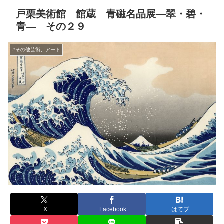
戸栗美術館 館蔵 青磁名品展―翠・碧・
青― その２９
#その他芸術、アート
X
Facebook
はてブ