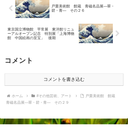
戸栗美術館 館蔵 青磁名品展―翠・
碧・青― その２６
東京国立博物館 平常展 東洋館リニュ
ーアルオープン記念 特別展「上海博物
館 中国絵画の至宝」 後期
コメント
コメントを書き込む
ホーム
#その他芸術、アート
戸栗美術館 館蔵
青磁名品展―翠・碧・青― その２９