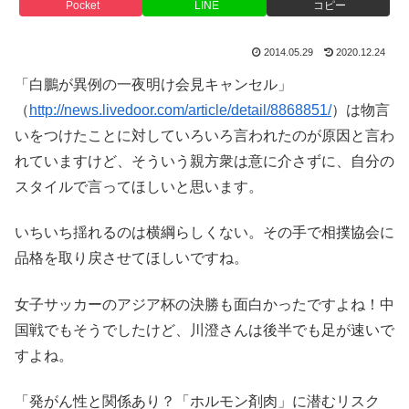
Pocket
LINE
コピー
2014.05.29
2020.12.24
「白鵬が異例の一夜明け会見キャンセル」
（
http://news.livedoor.com/article/detail/8868851/
）は物言
いをつけたことに対していろいろ言われたのが原因と言わ
れていますけど、そういう親方衆は意に介さずに、自分の
スタイルで言ってほしいと思います。
いちいち揺れるのは横綱らしくない。その手で相撲協会に
品格を取り戻させてほしいですね。
女子サッカーのアジア杯の決勝も面白かったですよね！中
国戦でもそうでしたけど、川澄さんは後半でも足が速いで
すよね。
「発がん性と関係あり？「ホルモン剤肉」に潜むリスク