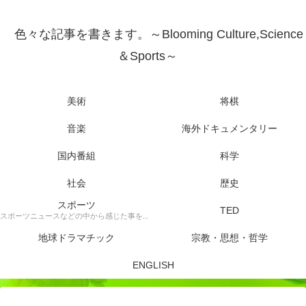
色々な記事を書きます。～Blooming Culture,Science
＆Sports～
美術
将棋
音楽
海外ドキュメンタリー
国内番組
科学
社会
歴史
スポーツ
TED
スポーツニュースなどの中から感じた事を書きます。
地球ドラマチック
宗教・思想・哲学
ENGLISH