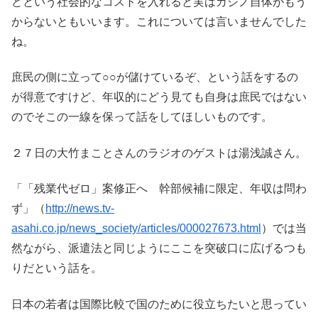
どという社会的なコストを入れると実はカジノ自体がもう
からないともいいます。これについては言いませんでした
ね。
庶民の側に立って○○が儲けているぞ、という話をするの
が得意ですけど、年収的にどう見ても自身は庶民ではない
のでそこの一線を保って話をしてほしいものです。
２７日の大竹まことさんのラジオのゲストは湯浅誠さん。
「「残業代ゼロ」案修正へ 幹部候補に限定、年収は問わ
ず」（
http://news.tv-
asahi.co.jp/news_society/articles/000027673.html
）では当
然ながら、派遣法と同じようにここを突破口に広げるつも
りだという話を。
日本の若者は国際比較で国のために役立ちたいと思ってい