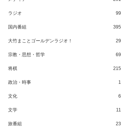
ラジオ
99
国内番組
395
大竹まことゴールデンラジオ！
29
宗教・思想・哲学
69
将棋
215
政治・時事
1
文化
6
文学
11
旅番組
23