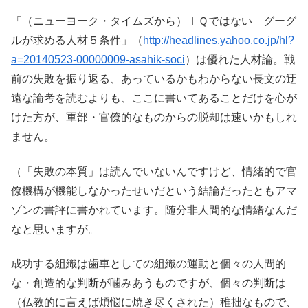
「（ニューヨーク・タイムズから）ＩＱではない グーグ
ルが求める人材５条件」（
http://headlines.yahoo.co.jp/hl?
a=20140523-00000009-asahik-soci
）は優れた人材論。戦
前の失敗を振り返る、あっているかもわからない長文の迂
遠な論考を読むよりも、ここに書いてあることだけを心が
けた方が、軍部・官僚的なものからの脱却は速いかもしれ
ません。
（「失敗の本質」は読んでいないんですけど、情緒的で官
僚機構が機能しなかったせいだという結論だったともアマ
ゾンの書評に書かれています。随分非人間的な情緒なんだ
なと思いますが。
成功する組織は歯車としての組織の運動と個々の人間的
な・創造的な判断が噛みあうものですが、個々の判断は
（仏教的に言えば煩悩に焼き尽くされた）稚拙なもので、