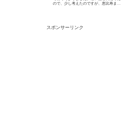
ので、少し考えたのですが、恵比寿まで
歩きで移動。出るという字は強く踏み出
す足と踵の跡からなる字だそうですが、
寄り道しながらそんな感じで、ぽんぽん
と。表参道は上手く日蔭に...
スポンサーリンク