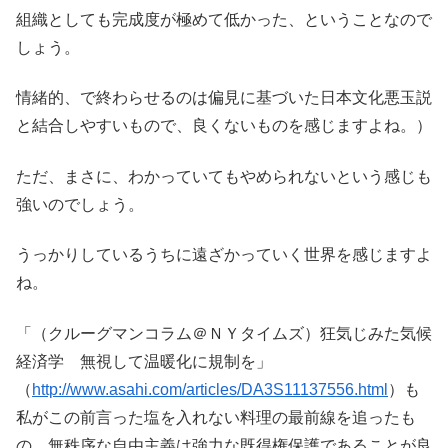
組織としても完成度が極めて低かった、ということなので
しょう。
情緒的、で終わらせるのは偏見に基づいた日本文化悪玉説
と結合しやすいもので、良くないものを感じますよね。）
ただ、まさに、わかっていてもやめられないという感じも
強いのでしょう。
うっかりしているうちに遠ざかっていく世界を感じますよ
ね。
「（クルーグマンコラム＠ＮＹタイムズ）狂気じみた気候
経済学 無視して温暖化に規制を」
（
http://www.asahi.com/articles/DA3S11137556.html
）も
私がこの前言った塩を入れない料理の最前線を追ったも
の。無秩序な自由主義は強力な既得権保護であることが良