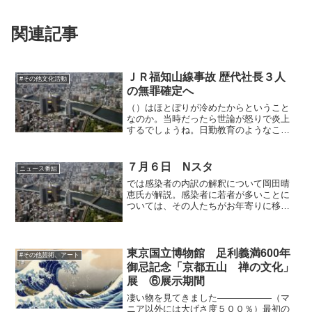
関連記事
ＪＲ福知山線事故 歴代社長３人
#その他文化活動
の無罪確定へ
（）はほとぼりが冷めたからということ
なのか。当時だったら世論が怒りで炎上
するでしょうね。日勤教育のようなこと
を行っていた企業風土は決して許される
ものではありません。今行われている
「道徳教育」は論外として、木村草太氏
７月６日 Nスタ
ニュース番組
の意見など道徳教育を法律教...
では感染者の内訳の解釈について岡田晴
恵氏が解説。感染者に若者が多いことに
ついては、その人たちがお年寄りに移し
ていく可能性が高いとのこと。分科会は
PCR検査の拡充を提言に盛り込んでいま
すが、それが具体的にどのようなものな
のか、とのこと。幅があ...
東京国立博物館 足利義満600年
#その他芸術、アート
御忌記念「京都五山 禅の文化」
展 ⑥展示期間
凄い物を見てきました――――――（マ
ニア以外には大げさ度５００％）最初の