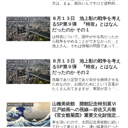
方は、まぁ、面白いんですけど資料的な
ものですね。禅師達の像もやはり生前の
当人を知っている人が見てその法なり徳
なりを思い出すといった面が製作の過程
８月１３日 池上彰の戦争を考え
#その他文化活動
から見ても強いと思うので...
るSP第９弾 『特攻』とはなん
だったのか その１
は特攻について。国中がやる気だったか
ら戦争をやめることができなかった、と
池上さん。それは情報の問題であって、
そして結局は為政者の決断一つであった
ことをしっかり語らねばなりません。無
理やり志願させられる実態を改めておさ
８月１３日 池上彰の戦争を考え
#その他文化活動
らい。特攻に行く直前の写...
るSP第９弾 『特攻』とはなん
だったのか その２
洗脳であり定型であり自分を納得させる
ためなのか、お国のためにという言葉が
たくさん出てきますが、軍部が言う「お
国」は庶民にしてみれば恩着せがまし
い。戦争を始めたために極限的な苦難を
強いられているのが庶民です。国とは国
山種美術館 開館記念特別展Ⅵ
#その他芸術、アート
体であって既得権の総称であ...
江戸絵画への視線―岩佐又兵衛
《官女観菊図》重要文化財指定記
念―
券を頂いたので、太田記念美術館に続い
て行って参りました。凄い猛暑日だった