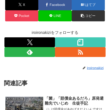
X
Facebook
はてブ
Pocket
LINE
コピー
iroironakiziをフォローする
iroironakizi
関連記事
「菌」「賠償金あるだろ」原発避
#その他文化活動
難先でいじめ 生徒手記
（）は賠償金があればまだよいんですけ