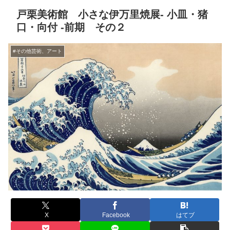
戸栗美術館 小さな伊万里焼展- 小皿・猪
口・向付 -前期 その２
#その他芸術、アート
X
Facebook
はてブ