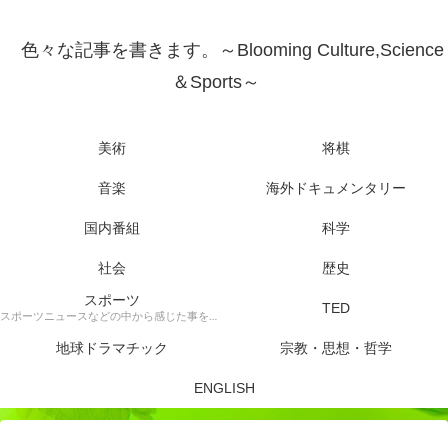
色々な記事を書きます。～Blooming Culture,Science
＆Sports～
美術
将棋
音楽
海外ドキュメンタリー
国内番組
科学
社会
歴史
スポーツ
TED
スポーツニュースなどの中から感じた事を書きます。
地球ドラマチック
宗教・思想・哲学
ENGLISH