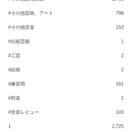
#その他芸術、アート
798
#その他音楽
153
#伝統芸能
1
#工芸
2
#絵画
2
#練習用
161
#邦楽
1
#音楽レビュー
103
1
2,725