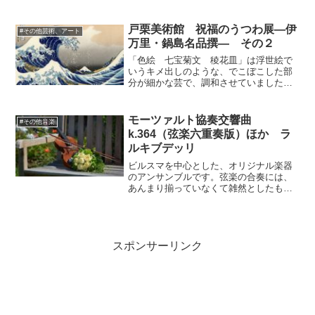
ど賛成ということで、歴史修正主義者の
番組です。ごまかしだけが評論家人生な
のか。古田大輔氏は教育勅語を「道義的
戸栗美術館 祝福のうつわ展―伊
#その他芸術、アート
に正しいと言い切れるんで...
万里・鍋島名品撰― その２
「色絵 七宝菊文 稜花皿」は浮世絵で
いうキメ出しのような、でこぼこした部
分が細かな芸で、調和させていました。
細かい芸といえば、深夜のはなんとなく
早送りして聞いていないんですけど、大
島さんが、お父さんやったよ！といった
モーツァルト協奏交響曲
#その他音楽
のがかわいらしかったと思...
k.364（弦楽六重奏版）ほか ラ
ルキブデッリ
ビルスマを中心とした、オリジナル楽器
のアンサンブルです。弦楽の合奏には、
あんまり揃っていなくて雑然としたもの
も有りますが、ラルキブデッリは非常に
良く統率されていて、音楽性も強固なも
のを持っています。協奏交響曲は弦楽六
重奏版である上に、オリジ...
スポンサーリンク