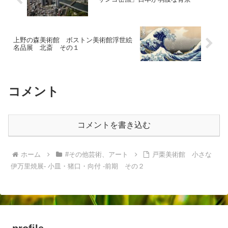
上野の森美術館 ボストン美術館浮世絵
名品展 北斎 その１
コメント
コメントを書き込む
ホーム
#その他芸術、アート
戸栗美術館 小さな
伊万里焼展- 小皿・猪口・向付 -前期 その２