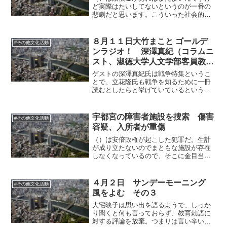
ど実際はたいしてないというのが一番の
悲劇だと思います。こういった社会的な
マイナスを補って余りある十分な賠償が
東電よりなされていないのです。そして
メディアはそれを指摘しません。しかも
８月１１日大竹まこと ゴールデ
#その他文化活動
実際は自主避難とよばれる...
ンラジオ！ 深澤真紀（コラムニ
スト、淑徳大学人文学部客員教
授）
ゲストの深澤真紀氏は戦争特集というこ
とで、立花隆氏も戦争を知るために一冊
読むとしたらと挙げていているというハ
ヤカワ文庫の「大日本帝国の興亡」を紹
介。欧米はナチスドイツと日本を同一視
したのが良くなかった、日本はナチスほ
宇都宮の障害者施設を捜索 傷害
#その他文化活動
どひどくなかった、という...
容疑、入所者が重傷
（）は安倍政権が起こした犯罪だ。生計
が成り立たないのでまともな施設が存在
しなくなっているので、そこに金目当て
の人間が入り込み、世話をしている風を
装って、放置、暴行を働く。施設長は、
被害者はいまだに入所している、と問題
４月２日 サンデーモーニング
#その他文化活動
がないことを強調している...
風をよむ その３
大宅映子は思い出を語るようで、しっか
り聞くと何も言っておらず、教育勅語に
対する評論を放棄。つまりは言い辛いけ