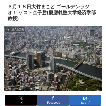
３月１８日大竹まこと ゴールデンラジ
オ！ ゲスト金子勝(慶應義塾大学経済学部
教授)
#その他文化活動
X
Facebook
はてブ