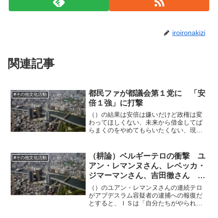
iroironakizi
関連記事
都民ファが都議会第１党に 「安
#その他文化活動
倍１強」に打撃
（）の結果は安倍は嫌いだけど政権は変
わってほしくない、未来から借金してば
らまくのをやめてもらいたくない、現代
の「一癒着時代」は崩したくないという
意識の表れといえます。まさに都民ファ
は維新の東京版で、東西で引き写しにな
（耕論）ベルギーテロの衝撃 ユ
#その他文化活動
りましたね。
アン・レマンヌさん、レベッカ・
ジマーマンさん、吉田徹さん そ
の１
（）のユアン・レマンヌさんの連続テロ
がアブデスラム容疑者の逮捕への報復だ
とすると、ＩＳは「自分たちがやられた
ら徹底してやり返す」というマフィア組