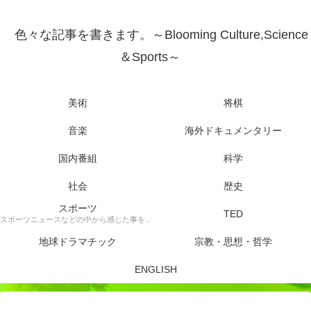
色々な記事を書きます。～Blooming Culture,Science
＆Sports～
美術
将棋
音楽
海外ドキュメンタリー
国内番組
科学
社会
歴史
スポーツ
TED
スポーツニュースなどの中から感じた事を書きます。
地球ドラマチック
宗教・思想・哲学
ENGLISH