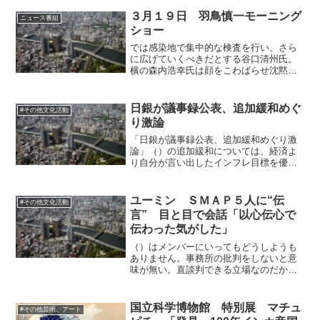
織と同じ手法で反応をしたわけです。彼
らは国家ではなく、マフィア組織と見な
３月１９日 羽鳥慎一モーニング
ニュース番組
すべきなのです。はトラン...
ショー
では感染地で集中的な検査を行い、さら
に広げていくべきだとする谷口清州氏。
横の森内浩幸氏は顔をこわばらせ沈黙し
たままだ。
日銀が議事録公表、追加緩和めぐ
#その他文化活動
り激論
「日銀が議事録公表、追加緩和めぐり激
論」（）の追加緩和については、経済よ
り自分が言い出したインフレ目標を優先
する日銀はメンツを優先するのか、とい
う非難も飛び出したらしく、いよいよ日
本軍っぽくなってきました。数字を達成
ユーミン ＳＭＡＰ５人に“伝
#その他文化活動
することが目的で、国が富...
言” 目と目で会話「以心伝心で
伝わった気がした」
（）はメンバーにいってもどうしようも
ありません。事務所の批判をしないと意
味が無い。直談判できる立場なのだから
直接ジャニーズ事務所に言えば良いので
は？松任谷由実さんともあろう人がとて
もピンボケなことをしていると思いま
国立科学博物館 特別展 マチュ
#その他芸術、アート
す。