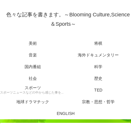
色々な記事を書きます。～Blooming Culture,Science
＆Sports～
美術
将棋
音楽
海外ドキュメンタリー
国内番組
科学
社会
歴史
スポーツ
TED
スポーツニュースなどの中から感じた事を書きます。
地球ドラマチック
宗教・思想・哲学
ENGLISH