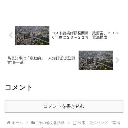
コスト論掲げ原発回帰 政府案、２０３
０年度に２０～２２％ 電源構成
翁長知事は「扇動的」 米知日派“反辺野
古”を一蹴
コメント
コメントを書き込む
ホーム
#その他文化活動
未来世紀ジパング「”幸福