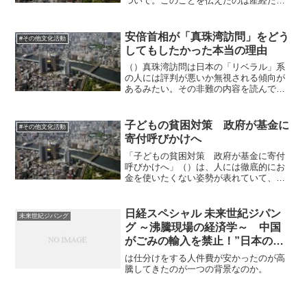
ついて。このことを伝えたのは産経だけ
だそうで、たぶんここにだけ首相から直
接情報が来たのだと思う。「メディアコ
ントロール」。覚えのめでたいことの有
安倍首相が「真珠湾訪問」をどう
#その他文化活動
利さを感じさせますよね。...
してもしたかった本当の理由
（）真珠湾訪問は日本の「リベラル」系
の人には評判が悪いか無視される傾向が
あるみたい。その非難の内容を読んでも
要領を得ない。たとえば山口一臣氏の
「安倍首相が「真珠湾訪問」をどうして
もしたかった本当の理由」の文章。外交
子どもの貧困対策 政府が基金に
#その他文化活動
カードをむやみに切ったとい...
寄付呼びかけへ
「子どもの貧困対策 政府が基金に寄付
呼びかけへ」（）は、人には徹底的にお
金を使いたくない姿勢が表れていて、漫
画のよう。徹底的に農家にお金を出さな
い農業予算や、被災者を棄民状態にして
他のことに使われる復興予算、などの思
日経スペシャル 未来世紀ジパン
未来世紀ジパング
想の根本にあるものがむき...
グ ～沸騰現場の経済学～ 中国
がごみの輸入を禁止！”日本のご
み”が大変な事態に
は仕分けをする人件費が安かったのが高
騰してきたのが一つの背景なのか。