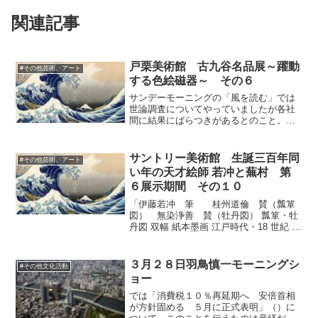
関連記事
戸栗美術館 古九谷名品展～躍動
#その他芸術、アート
する色絵磁器～ その６
サンデーモーニングの「風を読む」では
世論調査についてやっていましたが各社
間に結果にばらつきがあるとのこと。ば
らつきがあるのならいつもいう統計学に
のっとって正確な数字を出しているとい
う看板は引っ込めるべきですし、偏った
サントリー美術館 生誕三百年同
#その他芸術、アート
設問方法で聞かれるという...
い年の天才絵師 若冲と蕪村 第
６展示期間 その１０
「伊藤若冲 筆 桂州道倫 賛（瓢箪
図） 無染浄善 賛（牡丹図） 瓢箪・牡
丹図 双幅 紙本墨画 江戸時代・18 世紀 京
都・細見美術館」は墨の勝手な動きを生
かした感じの作品。墨を自在にコントロ
ール技術が素晴らしいとの解説ですが、
３月２８日羽鳥慎一モーニングシ
#その他文化活動
本当に画材と...
ョー
では「消費税１０％再延期へ 安倍首相
が方針固める ５月に正式表明」（）に