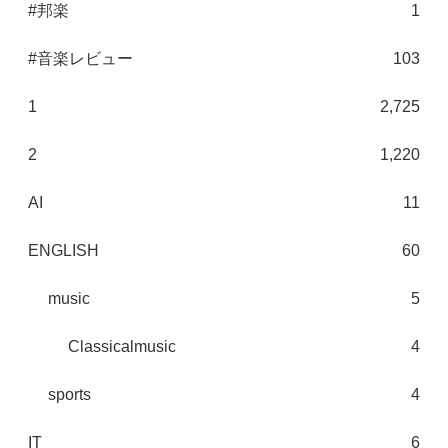
#邦楽
1
#音楽レビュー
103
1
2,725
2
1,220
AI
11
ENGLISH
60
music
5
Classicalmusic
4
sports
4
IT
6