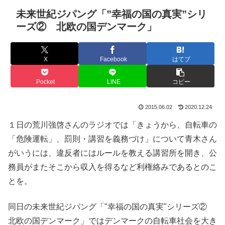
未来世紀ジパング「”幸福の国の真実”シリ
ーズ② 北欧の国デンマーク」
X
Facebook
はてブ
Pocket
LINE
コピー
2015.06.02
2020.12.24
１日の荒川強啓さんのラジオでは「きょうから、自転車の
「危険運転」、罰則・講習を義務づけ」について青木さん
がいうには、違反者にはルールを教える講習所を開き、公
務員がまたそこから収入を得るなど利権絡みであるとのこ
とを。
同日の未来世紀ジパング「"幸福の国の真実"シリーズ②
北欧の国デンマーク」ではデンマークの自転車社会を大き