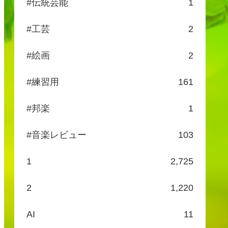
#伝統芸能
1
#工芸
2
#絵画
2
#練習用
161
#邦楽
1
#音楽レビュー
103
1
2,725
2
1,220
AI
11