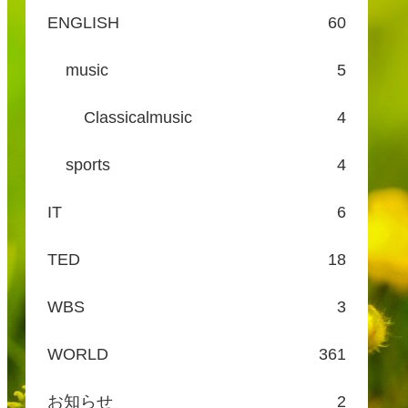
ENGLISH
60
music
5
Classicalmusic
4
sports
4
IT
6
TED
18
WBS
3
WORLD
361
お知らせ
2