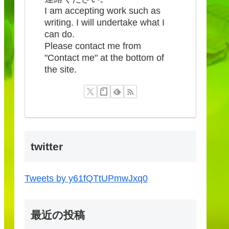
I am accepting work such as
writing. I will undertake what I
can do.
Please contact me from
"Contact me" at the bottom of
the site.
twitter
Tweets by y61fQTtUPmwJxq0
最近の投稿