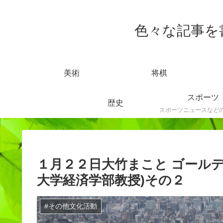
色々な記事を書きま
美術
将棋
スポーツ
歴史
１月２２日大竹まこと ゴールデ
大学経済学部教授)その２
#その他文化活動