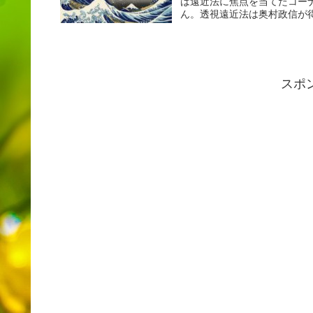
は遠近法に焦点を当てたコー
ん。透視遠近法は奥村政信が得
スポ