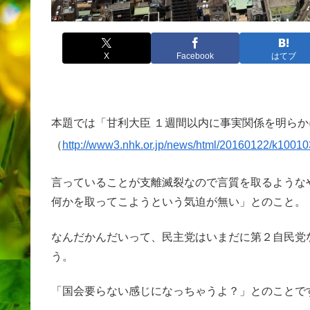
X
Facebook
はてブ
本題では「甘利大臣 １週間以内に事実関係を明ら
（
http://www3.nhk.or.jp/news/html/20160122/k1001
言っていることが支離滅裂なので言質を取るような
何かを取ってこようという気迫が無い」とのこと。
なんだかんだいって、民主党はいまだに第２自民党
う。
「国会要らない感じになっちゃうよ？」とのことで