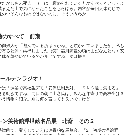
せたかしさん死去」（）は、褒められている方がすべてといってよ
踏まえた上で気になったことをちらほら。内容が毎回大体同じで、
の中そんなものではないのに、そういうわか...
絵のすべて 前期
の御婦人が「遊んでいる所ばっかね」と呟かれていましたが、私も
で有ると深く納得しました（笑）菱川師宣の頃はまだなんとなく安
体が華やいでいるのが良いですね。次は懐月...
ゴールデンラジオ！
オは「渋谷で高校生デモ「安保法制反対」 ＳＮＳ通じ集まる」
せる動きですね。同日の朝に上念氏は、みんな年寄りで高校生は３
う情報を紹介。別に何を言っても良いですけど...
トン美術館浮世絵名品展 北斎 その２
特徴的で、宝くじでいえば連番的な展覧会。「2 初期の浮絵群」