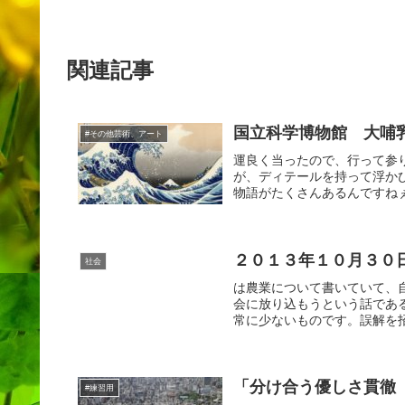
関連記事
国立科学博物館 大哺
#その他芸術、アート
運良く当ったので、行って参
が、ディテールを持って浮か
物語がたくさんあるんですねぇ
２０１３年１０月３０
社会
は農業について書いていて、
会に放り込もうという話であ
常に少ないものです。誤解を招
「分け合う優しさ貫徹
#練習用