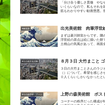
「分け合う優しさ貫徹 やな
いくらいなので、私もそれを
筋もわかりやすい勧善懲悪。世
出光美術館 肉筆浮世
#練習用
まずは菱川師宣からです。隣
浮世絵の原点は絵に描いた餅
土桃山の気風があって、画面全
８月３日 大竹まこと 
#その他文化活動
３日の大竹まことさんのラジ
（）について。希望を感じさ
０人くらいしかいなかったとい
上野の森美術館 ボス
#その他芸術、アート
コーナーの秩序だった構成が