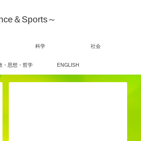
ce＆Sports～
科学
社会
教・思想・哲学
ENGLISH