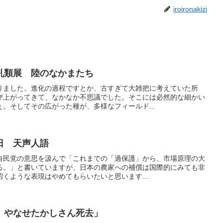
iroironakizi
乳類展 陸のなかまたち
りました。進化の過程ですとか、古すぎて大雑把に考えていた所
び上がってきて、なかなか不思議でした。そこには必然的な細かい
。そしてその広がった種が、多様なフィールド...
日 天声人語
自民党の意思を汲んで「これまでの「過保護」から、市場原理の大
る。」と書いていますが、日本の農家への補償は国際的にみても非
くような表現はやめてもらいたいと思います...
 やなせたかしさん死去」