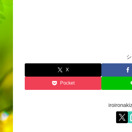
シ
X
Pocket
iroiron