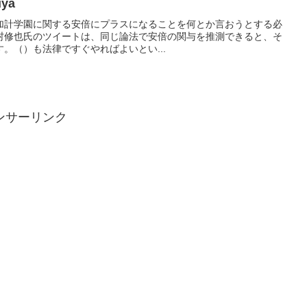
ya
いう、加計学園に関する安倍にプラスになることを何とか言おうとする必
村修也氏のツイートは、同じ論法で安倍の関与を推測できると、そ
。（）も法律ですぐやればよいとい...
ンサーリンク