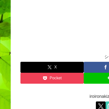
シ
X
Pocket
iroiron