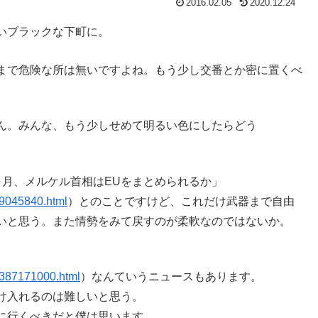
2016.02.05
2020.12.24
いブラックな下町に。
まで危険な所は無いですよね。もう少し交番とか密に置くべ
ん。みんな、もう少しせめて明るい色にしたらどう
ヶ月、メルケル首相はEUをまとめられるか」
_9045840.html
）とのことですけど、これだけ武器まで自由
いと思う。また情勢をみて戻すのが柔軟なのではないか。
0387171000.html
）なんていうニュースもあります。
け入れるのは難しいと思う。
に行くべきだと僕は思います。