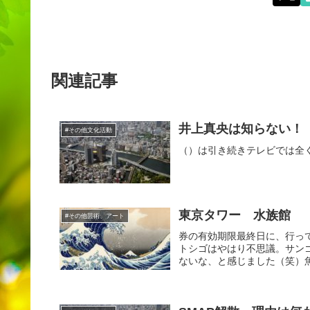
関連記事
井上真央は知らない！
#その他文化活動
（）は引き続きテレビでは全
東京タワー 水族館
#その他芸術、アート
券の有効期限最終日に、行っ
トシゴはやはり不思議。サン
ないな、と感じました（笑）魚