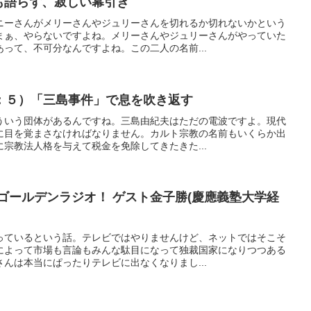
も語らず、寂しい幕引き
ニーさんがメリーさんやジュリーさんを切れるか切れないかという
まぁ、やらないですよね。メリーさんやジュリーさんがやっていた
って、不可分なんですよね。この二人の名前...
：５）「三島事件」で息を吹き返す
ういう団体があるんですね。三島由紀夫はただの電波ですよ。現代
に目を覚まさなければなりません。カルト宗教の名前もいくらか出
宗教法人格を与えて税金を免除してきたきた...
ゴールデンラジオ！ ゲスト金子勝(慶應義塾大学経
っているという話。テレビではやりませんけど、ネットではそこそ
によって市場も言論もみんな駄目になって独裁国家になりつつある
んは本当にぱったりテレビに出なくなりまし...