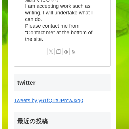
I am accepting work such as
writing. I will undertake what I
can do.
Please contact me from
"Contact me" at the bottom of
the site.
twitter
Tweets by y61fQTtUPmwJxq0
最近の投稿