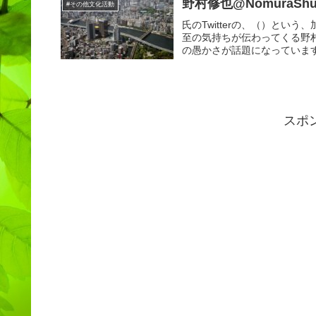
野村修也@NomuraShu
#その他文化活動
氏のTwitterの、（）と
至の気持ちが伝わってくる野
の愚かさが話題になっています
スポ