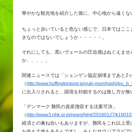
華やかな観光地を紹介した後に、中心地から遠くな
ちょっと歩いていると危ない感じで、日本ではここ
きなのではないでしょうか・・・・・。
それにしても、黒いヴェールの圧迫感はぬぐえませ
か、、、、。
関連ニュースでは「シェンゲン協定崩壊まであと2
（
http://www.huffingtonpost.jp/yuki-murohashi/eu_b
に出入りされると、国境を封鎖するのは致し方が無
「デンマーク 難民の資産徴収する法案可決」
（
http://www3.nhk.or.jp/news/html/20160127/k1001
経済との兼ね合いもありますが、難民をこれ以上受
お金も土地もあるんですし、みんなサウジアラビア