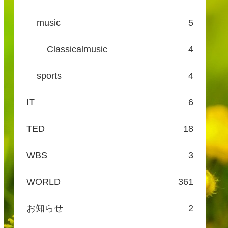
music
5
Classicalmusic
4
sports
4
IT
6
TED
18
WBS
3
WORLD
361
お知らせ
2