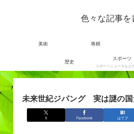
色々な記事を書きま
美術
将棋
スポーツ
歴史
未来世紀ジパング 実は謎の国
X
Facebook
はてブ