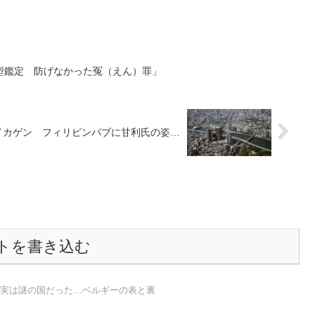
型鑑定 防げなかった冤（えん）罪」
イカゲン フィリピンパブに甘利氏の姿…
トを書き込む
 実は謎の国だった…ベルギーの表と裏