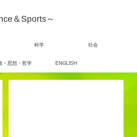
ce＆Sports～
科学
社会
教・思想・哲学
ENGLISH