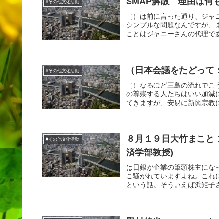
SMAP解散 理由は何
#その他文化活動
（）は前に言った通り、ジャ
シンプルな問題なんですが、
ことはジャニーさんの代理であ
（日本会議をたどって
#その他文化活動
（）なるほど三島の流れでこ
の尊崇する人たちはいい加減
てきますが、安易に新興宗教に
８月１９日大竹まこと 
#その他文化活動
済学部教授)
は日銀が企業の筆頭株主にな
こ騒がれていますよね。これ
という話。そういえば浜矩子さ