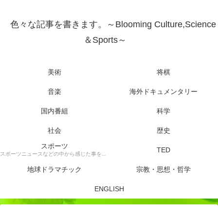
色々な記事を書きます。～Blooming Culture,Science
＆Sports～
美術
将棋
音楽
海外ドキュメンタリー
国内番組
科学
社会
歴史
スポーツ
TED
スポーツニュースなどの中から感じた事を書きます。
地球ドラマチック
宗教・思想・哲学
ENGLISH