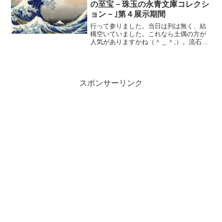
の至宝－珠玉の永青文庫コレクシ
ョン－｣第４展示期間
行って参りました。当日は列は無く、結
構空いていました。これなら土偶の方が
人気がありますかね（＾＿＾;）。流石に
歴史の差でしょうか。パンフレットはホ
ッチキスで留めてあって、これははじめ
て見ました。出品量が膨大なんですね
ぇ。最初は武具の類が。長...
スポンサーリンク