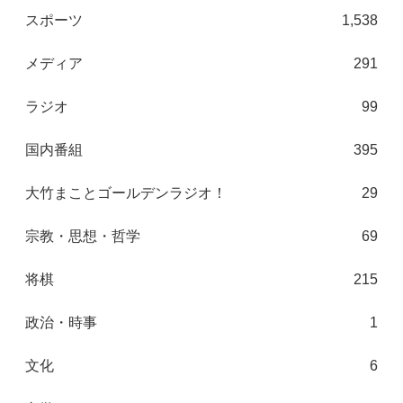
スポーツ
1,538
メディア
291
ラジオ
99
国内番組
395
大竹まことゴールデンラジオ！
29
宗教・思想・哲学
69
将棋
215
政治・時事
1
文化
6