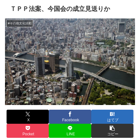
ＴＰＰ法案、今国会の成立見送りか
#その他文化活動
X
Facebook
はてブ
Pocket
LINE
コピー