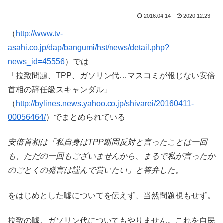
2016.04.14
2020.12.23
（
http://www.tv-
asahi.co.jp/dap/bangumi/hst/news/detail.php?
news_id=45556
）では
「拉致問題、TPP、ガソリン代…マスコミが報じない安倍
首相の辞任級スキャンダル」
（
http://bylines.news.yahoo.co.jp/shivarei/20160411-
00056464/
）でまとめられている
安倍首相は「私自身はTPP断固反対と言ったことは一回
も、ただの一回もございませんから、まるで私が言ったか
のごとくの発言は謹んで貰いたい」と答弁した。
をはじめとした嘘についてを伝えず、当然問題視もせず。
拉致の嘘。ガソリン代についてもやりません。これを自民