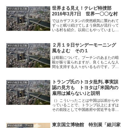
たり前のロジックも大手メディアは報道
しないですよね。「こんなこと認めたら
世界まる見え！テレビ特捜部
#その他文化活動
なんでも通っちゃうよ」と...
2016年3月7日 世界一〇〇な村
ではカザフスタンの突然眠気に襲われて
ずっと眠り続けてしまう病気が流行って
いる村を紹介。以前にもやっていました
が今回はほぼ原因が明らかになったとの
ことで、村人の血液はみな一酸化炭素の
濃度が高く、酸素不足に陥っていたとの
２月１９日サンデーモーニング
#その他文化活動
こと。原因はまだ確定され...
風をよむ その１
は暗殺について。プーチンのあまたの暗
殺が振り返られますが、良くもこんな人
間を支持する人々がいるものです。プー
チンを支持する日本の「リベラル」系の
人々に人権意識、真っ当な人の命に対す
る意識はありません。最近では今でも信
トランプ氏のトヨタ批判､事実誤
#その他文化活動
奉している人、決して話題...
認の見方も トヨタは｢米国内の
雇用は減らない｣と説明
（）こういったことは中国は以前からや
っていることで、トランプ以上にまずは
その前段として中国政府や習近平を非難
しなければいけないことであるといえま
す。また、前にも書きましたけど、とに
かくトランプはわかりやすいことしかし
東京国立博物館 特別展「細川家
#その他芸術、アート
てこないという前提で考え...