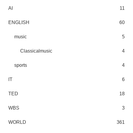
AI
11
ENGLISH
60
music
5
Classicalmusic
4
sports
4
IT
6
TED
18
WBS
3
WORLD
361