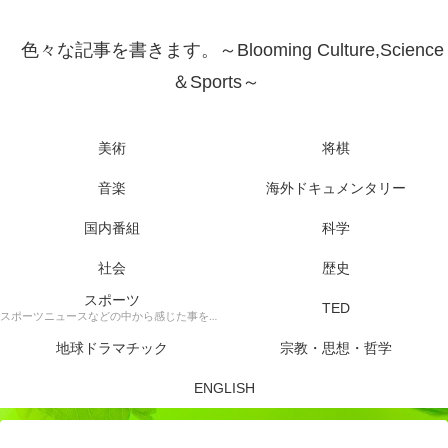
色々な記事を書きます。～Blooming Culture,Science
＆Sports～
美術
将棋
音楽
海外ドキュメンタリー
国内番組
科学
社会
歴史
スポーツ
TED
スポーツニュースなどの中から感じた事を書きます。
地球ドラマチック
宗教・思想・哲学
ENGLISH