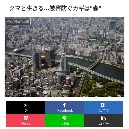
クマと生きる…被害防ぐカギは“森”
#その他文化活動
X
Facebook
はてブ
Pocket
LINE
コピー