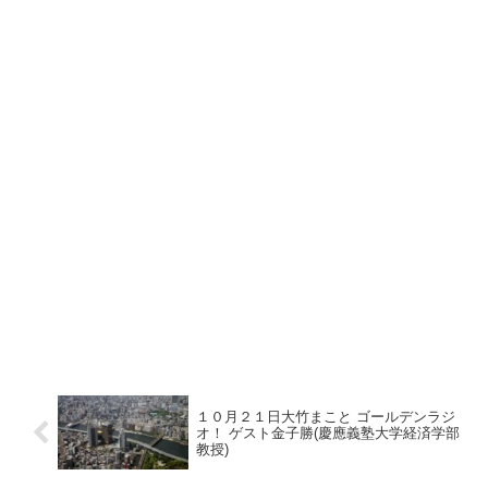
１０月２１日大竹まこと ゴールデンラジ
オ！ ゲスト金子勝(慶應義塾大学経済学部
教授)