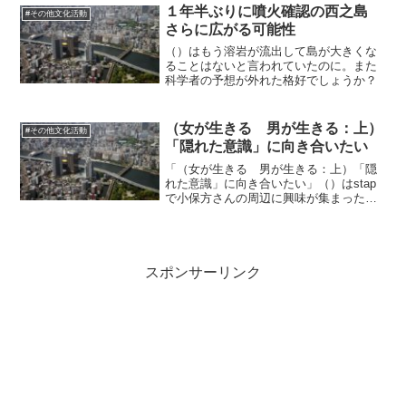
来にアイドルらしい華やかさがあったと
１年半ぶりに噴火確認の西之島
#その他文化活動
思います。いま、和菓子屋さ...
さらに広がる可能性
（）はもう溶岩が流出して島が大きくな
ることはないと言われていたのに。また
科学者の予想が外れた格好でしょうか？
（女が生きる 男が生きる：上）
#その他文化活動
「隠れた意識」に向き合いたい
「（女が生きる 男が生きる：上）「隠
れた意識」に向き合いたい」（）はstap
で小保方さんの周辺に興味が集まった国
民を批判するが、笹井氏が演出を主導し
たのではないかという話は無し。自分た
ちは批判するところを批判しないで、か
ぶるべき泥をかぶらず...
スポンサーリンク