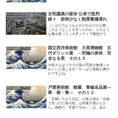
る趣向で、現代美術の展覧会です。「プ
ロコフィエフ：ソナタ２番第４楽章」は
絵だけで観ると、良く分からない生き物
っぽいのが並んでいるだけ...
女性議員の産休 公表で批判
#その他文化活動
続々 前例少なく制度整備遅れ
（）はどのような人がどれだけの人数、
このようなことを言ったのか。どのよう
な裏を取って（大手メディア横並びで）
記事にしたのか。ニュースの前提に、手
続きに、疑問ばかりを感じる記事です。
国立西洋美術館 大英博物館 古
#その他芸術、アート
代ギリシャ展 －究極の身体、完
全なる美 その１５
大島さんはブログの昔の写真が物凄くか
わいいと思います！やっぱり黒髪も爽や
かですよね。
戸栗美術館 館蔵 青磁名品展―
#その他芸術、アート
翠・碧・青― その１２
「京都いろどり日記」の第４回の「京都
で見つけた秋の色」は和菓子屋さんか
ら。感想の「羊羹ですね～」は、あかん
と思います。和菓子のきんとん作りでは
褒められていましたけど、たしかに、出