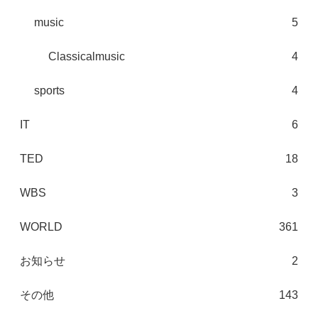
music
5
Classicalmusic
4
sports
4
IT
6
TED
18
WBS
3
WORLD
361
お知らせ
2
その他
143