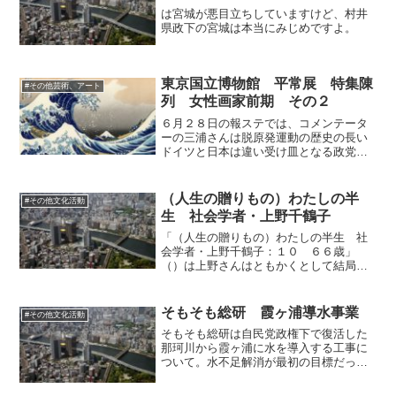
は宮城が悪目立ちしていますけど、村井
県政下の宮城は本当にみじめですよ。
東京国立博物館 平常展 特集陳
#その他芸術、アート
列 女性画家前期 その２
６月２８日の報ステでは、コメンテータ
ーの三浦さんは脱原発運動の歴史の長い
ドイツと日本は違い受け皿となる政党が
無い、といっていましたが、メルケルも
最近まで原発推進であって、事故を受け
て転換して受け皿になりました。これは
（人生の贈りもの）わたしの半
#その他文化活動
やる気があれば一瞬にして...
生 社会学者・上野千鶴子
「（人生の贈りもの）わたしの半生 社
会学者・上野千鶴子：１０ ６６歳」
（）は上野さんはともかくとして結局、
「女がいままでタダでやってきたことに
カネを払う気はない」という、オヤジの
意識が阻んでいるとしか思えないのよ。
そもそも総研 霞ヶ浦導水事業
#その他文化活動
というのはその通りでしょう...
そもそも総研は自民党政権下で復活した
那珂川から霞ヶ浦に水を導入する工事に
ついて。水不足解消が最初の目標だった
が、水不足が存在しないとなると霞ヶ浦
の水質浄化に切り替えたが、那珂川は富