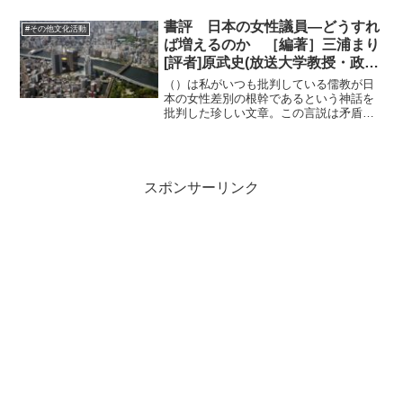
栄養の川であり、水質浄化は期待できず
環境は蚊につながるとのこ...
書評 日本の女性議員―どうすれ
#その他文化活動
ば増えるのか ［編著］三浦まり
[評者]原武史(放送大学教授・政治
思想史)
（）は私がいつも批判している儒教が日
本の女性差別の根幹であるという神話を
批判した珍しい文章。この言説は矛盾に
溢れているんですよね。だいたい今では
誰も儒教なんて学んでいませんよ。昔か
らという「神話」がある種の正統性を付
加し、女性差別を助長して...
スポンサーリンク