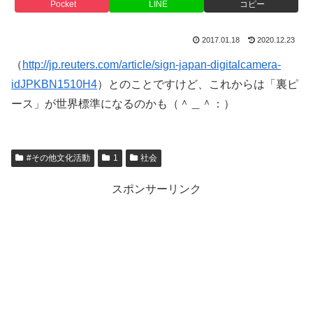
Pocket
LINE
コピー
2017.01.18
2020.12.23
（
http://jp.reuters.com/article/sign-japan-digitalcamera-
idJPKBN1510H4
）とのことですけど、これからは「裏ピ
ース」が世界標準になるのかも（＾＿＾：）
#その他文化活動
1
社会
スポンサーリンク