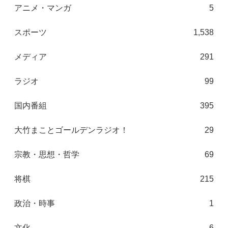
アニメ・マンガ
5
スポーツ
1,538
メディア
291
ラジオ
99
国内番組
395
大竹まことゴールデンラジオ！
29
宗教・思想・哲学
69
将棋
215
政治・時事
1
文化
6