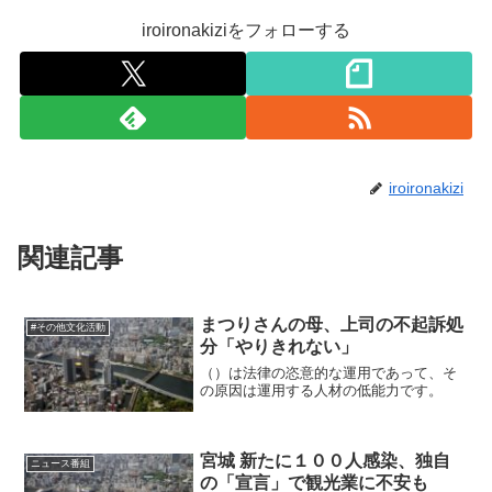
iroironakiziをフォローする
iroironakizi
関連記事
まつりさんの母、上司の不起訴処
#その他文化活動
分「やりきれない」
（）は法律の恣意的な運用であって、そ
の原因は運用する人材の低能力です。
宮城 新たに１００人感染、独自
ニュース番組
の「宣言」で観光業に不安も