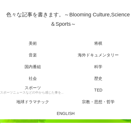
色々な記事を書きます。～Blooming Culture,Science
＆Sports～
美術
将棋
音楽
海外ドキュメンタリー
国内番組
科学
社会
歴史
スポーツ
TED
スポーツニュースなどの中から感じた事を書きます。
地球ドラマチック
宗教・思想・哲学
ENGLISH