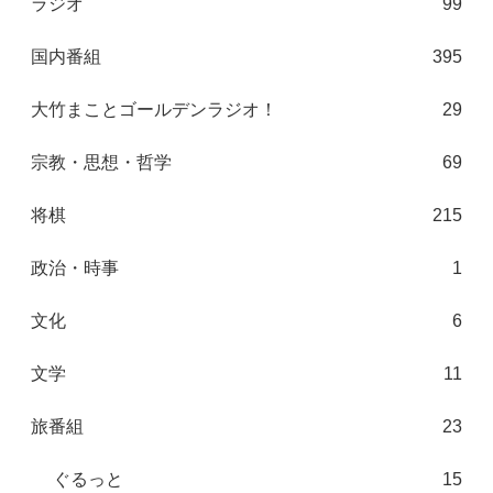
ラジオ
99
国内番組
395
大竹まことゴールデンラジオ！
29
宗教・思想・哲学
69
将棋
215
政治・時事
1
文化
6
文学
11
旅番組
23
ぐるっと
15