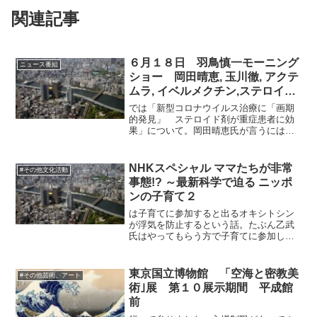
関連記事
６月１８日 羽鳥慎一モーニング
ニュース番組
ショー 岡田晴恵, 玉川徹, アクテ
ムラ, イベルメクチン,ステロイド
その１
では「新型コロナウイルス治療に「画期
的発見」 ステロイド剤が重症患者に効
果」について。岡田晴恵氏が言うには、
日本で言えばアクテムラとか、抗炎症剤
であれば他にも効くのではないかとのこ
と。また、要するにステロイド系が効く
NHKスペシャル ママたちが非常
#その他文化活動
のではないかという話。こ...
事態!? ～最新科学で迫る ニッポ
ンの子育て２
は子育てに参加すると出るオキシトシン
が浮気を防止するという話。たぶん乙武
氏はやってもらう方で子育てに参加して
いなかったのだと思う。オキシトシン不
足のスキャンダルだったのでしょう。子
供を育てることに集中するべきだという
東京国立博物館 「空海と密教美
#その他芸術、アート
処方箋をだれかが書いて渡...
術｣展 第１０展示期間 平成館
前