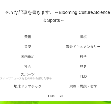
色々な記事を書きます。～Blooming Culture,Science
＆Sports～
美術
将棋
音楽
海外ドキュメンタリー
国内番組
科学
社会
歴史
スポーツ
TED
スポーツニュースなどの中から感じた事を書きます。
地球ドラマチック
宗教・思想・哲学
ENGLISH