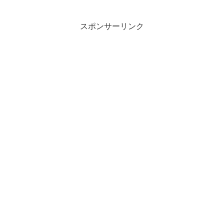
ット右翼がどうのとお茶を濁していまし
たけど、明らかに自民党に雇われている
ことを知っている。森本さんを...
スポンサーリンク