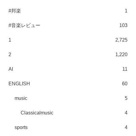
#邦楽
1
#音楽レビュー
103
1
2,725
2
1,220
AI
11
ENGLISH
60
music
5
Classicalmusic
4
sports
4