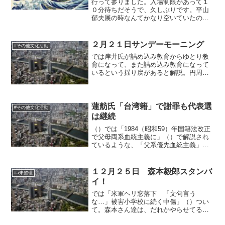
行って参りました。入場制限があって１
０分待ちだそうで、久しぶりです。平山
郁夫展の時なんてかなり空いていたので
すが、やっぱり人気ってあるんですね
ぇ。私も空海展のほうを楽しみにしてい
ました（＾＿＾;）列に並んでいたのです
２月２１日サンデーモーニング
#その他文化活動
が、前に並んだ人の後ろポ...
では岸井氏が詰め込み教育からゆとり教
育になって、また詰め込み教育になって
いるという揺り戻があると解説。円周率
が３になっただけで結局受験の終着点は
変わらず、ぎすぎすした社会の新自由主
義的な風潮は強まっていました。学校で
教えないので、金持ちが有...
蓮舫氏「台湾籍」で謝罪も代表選
#その他文化活動
は継続
（）では「1984（昭和59）年国籍法改正
で父母両系血統主義に」（）で解説され
ているような、「父系優先血統主義」に
よる差別とその残存意識こそを問題の核
心として報じるべきです。これが改正さ
れたのでさえ国際世論の圧力からであっ
１２月２５日 森本毅郎スタンバ
#a未整理
て、日本社会そのも...
イ！
では「米軍ヘリ窓落下 「文句言う
な…」被害小学校に続く中傷」（）つい
て。森本さん達は、だれかやらせてるん
でしょうかねぇ、という話を。結局はネ