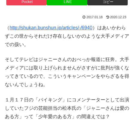
Pocket
LINE
コピー
2017.01.18
2020.12.23
（
http://shukan.bunshun.jp/articles/-/6940
）はあいかわら
ずこの世からそれだけ存在しないかのような大手メディア
での扱い。
そしてテレビはジャニーさんのおべっか報道に狂奔。大手
メディアには取り上げられませんがさすがに批判が強くな
ってきているので、こういうキャンペーンをやらざるを得
ないんでしょうね。
１月１７日の「バイキング」にコメンテーターとして出演
していたフジの芸能担当の松本氏の「ジャニーさんは愛の
ある方」って「少年愛のある方」の間違えでは？