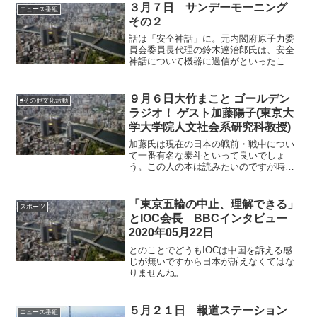
しかし、シンギュラリティ、シンギュラ
３月７日 サンデーモーニング
ニュース番組
リティと何を指標にいっ...
その２
話は「安全神話」に。元内閣府原子力委
員会委員長代理の鈴木達治郎氏は、安全
神話について機器に過信がといったこと
を説明していましたけど、実際は金を生
むモンスターシステムの中で拝金主義に
よって神話が作り上げられ強化されてい
９月６日大竹まこと ゴールデン
#その他文化活動
ったのは明白です。住民を...
ラジオ！ ゲスト加藤陽子(東京大
学大学院人文社会系研究科教授)
加藤氏は現在の日本の戦前・戦中につい
て一番有名な泰斗といって良いでしょ
う。この人の本は読みたいのですが時間
が無くて積読状態・・・・・。同じく歴
史家である夫の本をみたりすると史観や
内容が非常に怪しいのと、最近海軍善玉
「東京五輪の中止、理解できる」
スポーツ
史観を放棄した半藤一利氏と...
とIOC会長 BBCインタビュー
2020年05月22日
とのことでどうもIOCは中国を訴える感
じが無いですから日本が訴えなくてはな
りませんね。
５月２１日 報道ステーション
ニュース番組