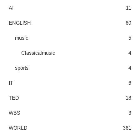
AI
11
ENGLISH
60
music
5
Classicalmusic
4
sports
4
IT
6
TED
18
WBS
3
WORLD
361