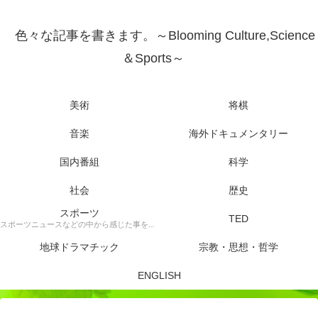
色々な記事を書きます。～Blooming Culture,Science
＆Sports～
美術
将棋
音楽
海外ドキュメンタリー
国内番組
科学
社会
歴史
スポーツ
TED
スポーツニュースなどの中から感じた事を書きます。
地球ドラマチック
宗教・思想・哲学
ENGLISH