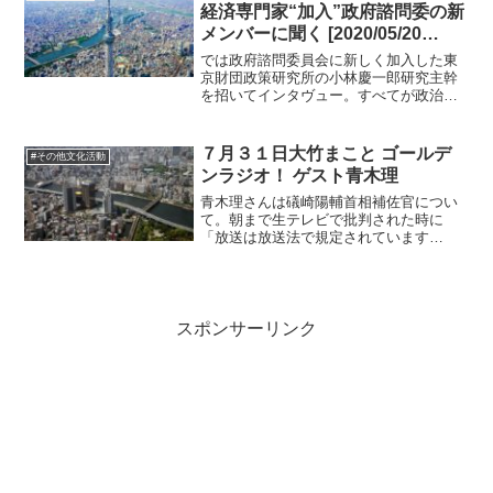
経済専門家“加入”政府諮問委の新
メンバーに聞く [2020/05/20
23:30]
では政府諮問委員会に新しく加入した東
京財団政策研究所の小林慶一郎研究主幹
を招いてインタヴュー。すべてが政治色
に染まっていないある意味普通の人の合
理的な意見だ。ベーシックインカムの様
にして後で税金を取って公平性を担保す
７月３１日大竹まこと ゴールデ
#その他文化活動
るという話を。やはりベー...
ンラジオ！ ゲスト青木理
青木理さんは礒崎陽輔首相補佐官につい
て。朝まで生テレビで批判された時に
「放送は放送法で規定されています
よ。」とツイッターに書いたとのこと。
露骨な脅し文句です。青木さんが出演を
拒否された時に理由を聞くと「磯崎さん
が青木だけは嫌だ」といっている...
スポンサーリンク