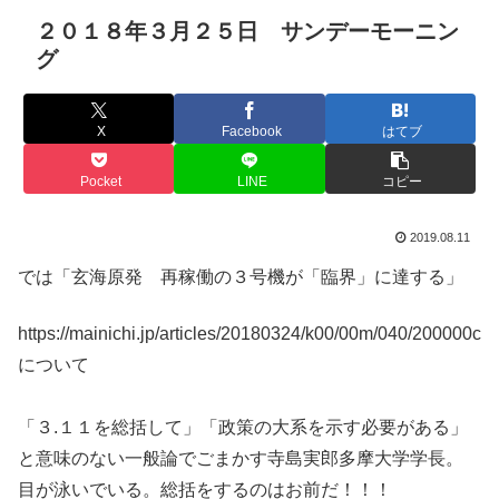
２０１８年３月２５日 サンデーモーニン
グ
X
Facebook
はてブ
Pocket
LINE
コピー
2019.08.11
では「玄海原発 再稼働の３号機が「臨界」に達する」
https://mainichi.jp/articles/20180324/k00/00m/040/200000c
について
「３.１１を総括して」「政策の大系を示す必要がある」
と意味のない一般論でごまかす寺島実郎多摩大学学長。
目が泳いでいる。総括をするのはお前だ！！！