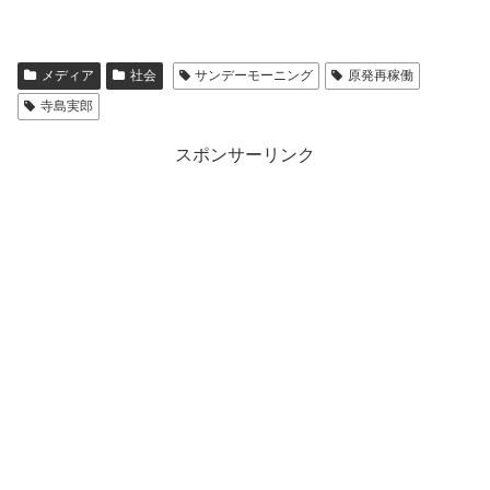
メディア
社会
サンデーモーニング
原発再稼働
寺島実郎
スポンサーリンク