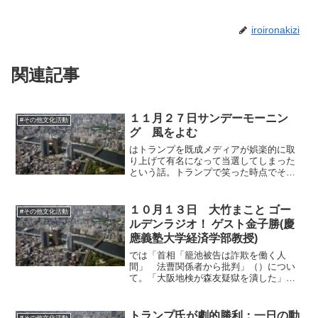
iroironakizi
関連記事
１１月２７日サンデーモーニン
#その他文化活動
グ 風をよむ
はトランプを既成メディアが娯楽的に取
り上げて有名になって当選してしまった
という話。トランプで笑った時点でその
人はトランプに負けているし、トランプ
で笑わせに行った瞬間にメディアはすで
に負けている。といえます。質問をして
１０月１３日 大竹まこと ゴー
#その他文化活動
トランプに追い出されるヒ...
ルデンラジオ！ ゲスト金子勝(慶
應義塾大学経済学部教授)
では「首相「籠池被告は詐欺を働く人
間」 法曹関係者から批判」（）につい
て。「大阪地検が森友疑獄を潰した」と
金子氏。「村木事件」は絶対に忘れられ
てはいけないのに、メディアが掘り起こ
さないので埋もれている状況であるとい
トランプ氏が劇的勝利：一日の動
#その他文化活動