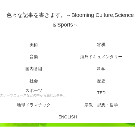
色々な記事を書きます。～Blooming Culture,Science
＆Sports～
美術
将棋
音楽
海外ドキュメンタリー
国内番組
科学
社会
歴史
スポーツ
TED
スポーツニュースなどの中から感じた事を書きます。
地球ドラマチック
宗教・思想・哲学
ENGLISH