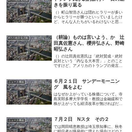
えるでしょう。格言風に言え...
きを振り返る
（）町山智浩さんは隠れヒラリーが多い
からヒラリーが勝つといっていましたけ
ど、そんな人たちがいるわけないと思っ
ていました。全部逆ですね。女性差別が
大きく影響したという観測もあります
が、そうでなくともサンダースだったら
（耕論）ものは言いよう、か 辻
#その他文化活動
勝っていたのではないかと思...
田真佐憲さん、櫻井弘さん、野崎
昭弘さん
（）の辻田真佐憲氏は「絶対賛成・絶対
反対という「内なる大本営」」とのこと
ですけど、アメリカのトランプの発言の
嘘を指摘する新聞の発言なども「絶対反
対」で括るのか。それは日本も事情は同
じ事です。こういう「中立」っぽいこと
６月２１日 サンデーモーニン
ニュース番組
を言う人が一番危ういです...
グ 風をよむ
はなぜか上がっている株価について。寺
島実郎多摩大学学長・教授は金融緩和で
株が上がっても経済改革が無ければだめ
だと言っていましたが、その産業構造改
革を潰しているのが原子力複合体の構成
員の重鎮である自らだ。厚かましいにも
７月２日 Nスタ その２
ニュース番組
ほどがありますけど、これ...
では岡田晴恵教授は埼玉県知事に、秋冬
に軽症者が爆発的に増えた場合はどのよ