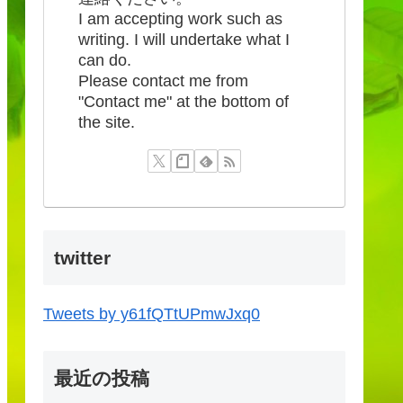
I am accepting work such as
writing. I will undertake what I
can do.
Please contact me from
"Contact me" at the bottom of
the site.
twitter
Tweets by y61fQTtUPmwJxq0
最近の投稿