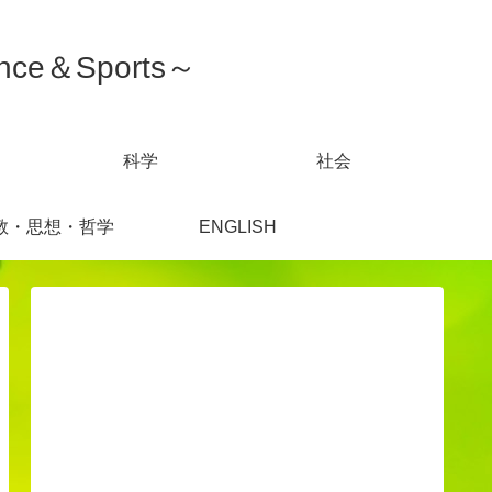
ce＆Sports～
科学
社会
教・思想・哲学
ENGLISH