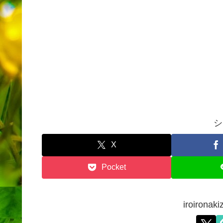
シ
X
Pocket
iroiron