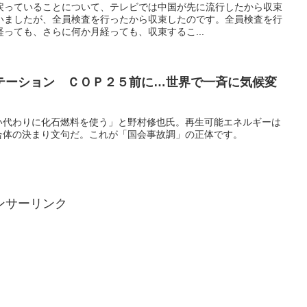
戻っていることについて、テレビでは中国が先に流行したから収束
いましたが、全員検査を行ったから収束したのです。全員検査を行
っても、さらに何か月経っても、収束するこ...
テーション ＣＯＰ２５前に…世界で一斉に気候変
い代わりに化石燃料を使う」と野村修也氏。再生可能エネルギーは
合体の決まり文句だ。これが「国会事故調」の正体です。
ンサーリンク