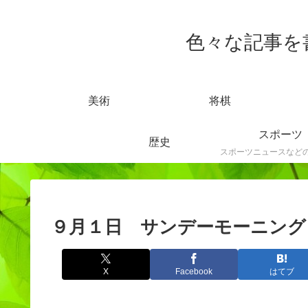
色々な記事を書きま
美術
将棋
スポーツ
歴史
９月１日 サンデーモーニング
X
Facebook
はてブ