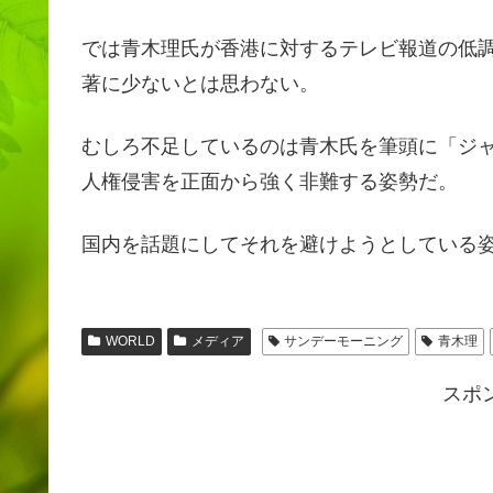
では青木理氏が香港に対するテレビ報道の低
著に少ないとは思わない。
むしろ不足しているのは青木氏を筆頭に「ジ
人権侵害を正面から強く非難する姿勢だ。
国内を話題にしてそれを避けようとしている
WORLD
メディア
サンデーモーニング
青木理
スポ