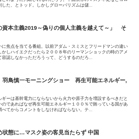
した、とトッド。しかしグローバリズムは儲...
の資本主義2019～偽りの個人主義を越えて～」 そ
いに焦点を当てる番組。以前アダム・スミスとフリードマンの違い
しかしハイエクだったら２００８年のリーマンショックの時のアメ
容認しなかっただろうって、どうするのだろ...
 羽鳥慎一モーニングショー 再生可能エネルギー,
ルギーは基幹電力にならないから火力や原子力を増設するべきだと
いのであればなぜ再生可能エネルギー１００％で賄っている国があ
べてからコメントをしなければならない。テ...
め状態に…マスク姿の客見当たらず 中国