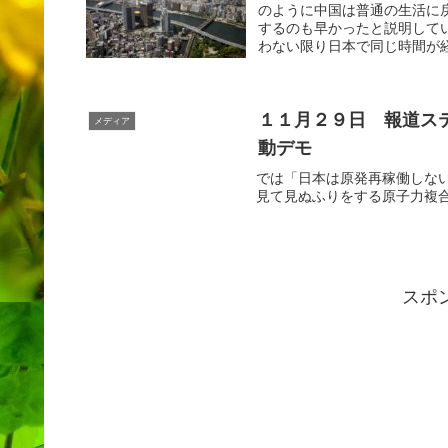
のように中国は普通の生活に
するのも早かったと説明して
わない限り日本で同じ時間が経
１１月２９日 報道ス
メディア
動デモ
では「日本は原発再稼働しな
見て見ぬふりをする原子力複
スポ