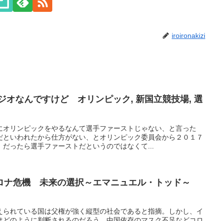
iroironakizi
ジオなんですけど オリンピック, 新国立競技場, 選
にオリンピックをやるなんて選手ファーストじゃない、と言った
だといわれたから仕方がない、とオリンピック委員会から２０１７
だったら選手ファーストだというのではなくて...
ロナ危機 未来の選択～エマニュエル・トッド～
えられている国は父権が強く縦型の社会であると指摘。しかし、イ
はどのように判断されるのだろう。中国依存のマスク不足などコロ