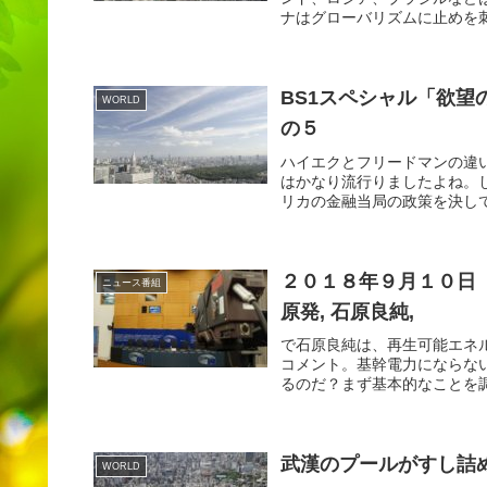
ナはグローバリズムに止めを刺
BS1スペシャル「欲望
WORLD
の５
ハイエクとフリードマンの違
はかなり流行りましたよね。
リカの金融当局の政策を決して
２０１８年９月１０日
ニュース番組
原発, 石原良純,
で石原良純は、再生可能エネ
コメント。基幹電力にならな
るのだ？まず基本的なことを調
武漢のプールがすし詰
WORLD