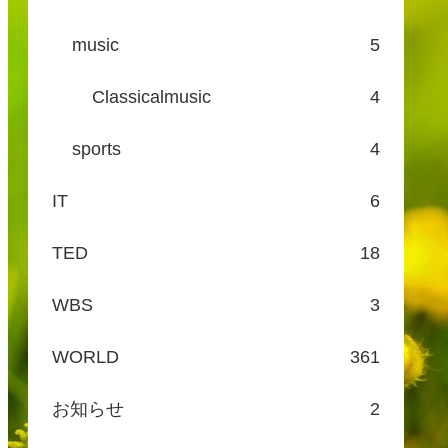
music
5
Classicalmusic
4
sports
4
IT
6
TED
18
WBS
3
WORLD
361
お知らせ
2