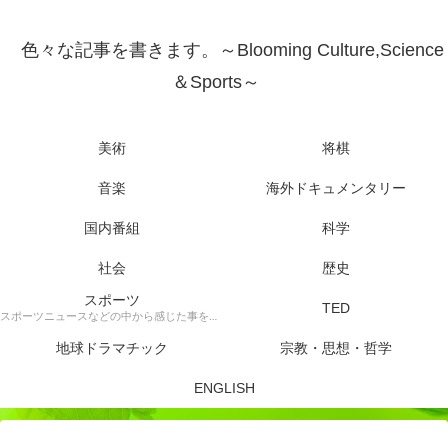
色々な記事を書きます。～Blooming Culture,Science
＆Sports～
美術
将棋
音楽
海外ドキュメンタリー
国内番組
科学
社会
歴史
スポーツ
TED
スポーツニュースなどの中から感じた事を書きます。
地球ドラマチック
宗教・思想・哲学
ENGLISH