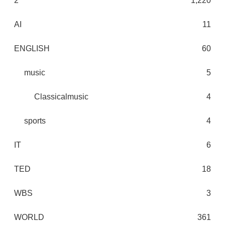
2
1,220
AI
11
ENGLISH
60
music
5
Classicalmusic
4
sports
4
IT
6
TED
18
WBS
3
WORLD
361