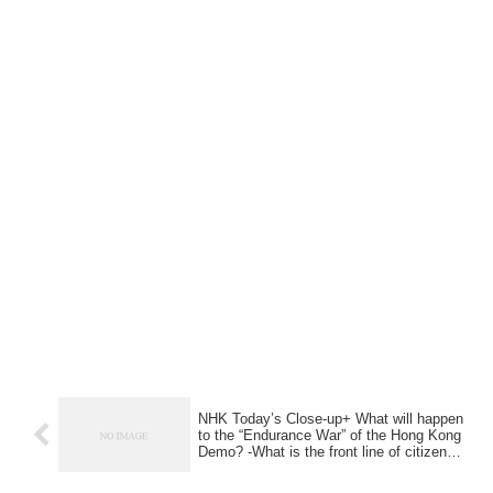
NHK Today’s Close-up+ What will happen
to the “Endurance War” of the Hong Kong
Demo? -What is the front line of citizens
vs. government- part 4