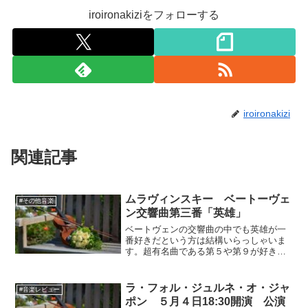
iroironakiziをフォローする
iroironakizi
関連記事
ムラヴィンスキー ベートーヴェ
#その他音楽
ン交響曲第三番「英雄」
ベートヴェンの交響曲の中でも英雄が一
番好きだという方は結構いらっしゃいま
す。超有名曲である第５や第９が好きだ
というのはなんとなく面がゆいからとい
うのは有るかもしれませんが、それにし
ても懐の広い音楽で有る事は間違い有り
ラ・フォル・ジュルネ・オ・ジャ
#音楽レビュー
ません。特に第一楽章は私...
ポン ５月４日18:30開演 公演