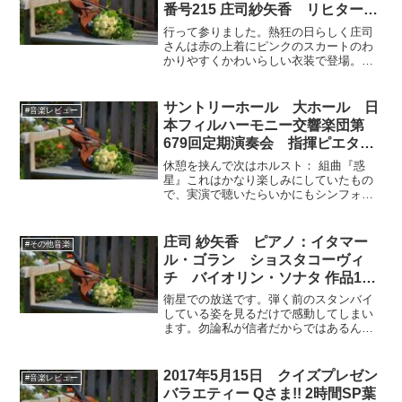
番号215 庄司紗矢香 リヒター版
ヴィヴァルディ:四季 その１
行って参りました。熱狂の日らしく庄司
さんは赤の上着にピンクのスカートのわ
かりやすくかわいらしい衣装で登場。曲
目は「マックス・リヒター再創造：ヴィ
ヴァルディの「四季」」。四季を編曲し
たもので、英米独のiTunesのクラシカ
サントリーホール 大ホール 日
#音楽レビュー
ル・チャートで一位に...
本フィルハーモニー交響楽団第
679回定期演奏会 指揮ピエタ
リ・インキネン ヴァイオリン：
休憩を挟んで次はホルスト： 組曲『惑
庄司紗矢香 2016年4月22日
星』これはかなり楽しみにしていたもの
で、実演で聴いたらいかにもシンフォニ
（金）その２
ックに聴こえそう。女声合唱を伴う特殊
な編成であるため有名な割にはあまりコ
ンサートで取り上げられないのだとのこ
庄司 紗矢香 ピアノ：イタマー
#その他音楽
と。科学的な惑星ではなく...
ル・ゴラン ショスタコーヴィ
チ バイオリン・ソナタ 作品134
から 第1楽章, 第3楽章他
衛星での放送です。弾く前のスタンバイ
している姿を見るだけで感動してしまい
ます。勿論私が信者だからではあるんで
すが、この気品はそれだけでもないと思
います。ハスキルなんかを聴いていても
思うんですが、凄く良いと細かく言及す
2017年5月15日 クイズプレゼン
#音楽レビュー
る気が起きないんですよね...
バラエティー Qさま!! 2時間SP葉