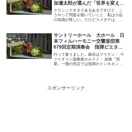
加瀬太郎が選んだ「世界を変えた
音楽家ベスト10」その３
クラシックオタクあるあるですけど、こ
うやって問題を聴いていくと、私は小品
の知識が怪しい。だけどスメタナは、耳
が聞こえなかったといった所でみんな反
応しないとダメですよね～。
サントリーホール 大ホール 日
#音楽レビュー
本フィルハーモニー交響楽団第
679回定期演奏会 指揮ピエタ
リ・インキネン ヴァイオリン：
行って参りました。曲目はブリテン： ヴ
庄司紗矢香 2016年4月22日
ァイオリン協奏曲ホルスト： 組曲『惑
星』一階の売店では指揮のインキネンの
（金）その１
CDを販売。ナクソスレーベルでシベリウ
スを担当していたみたいですね。終演後
のインキネンのお話会によるとインキネ
ンはドイツのケルン音...
スポンサーリンク