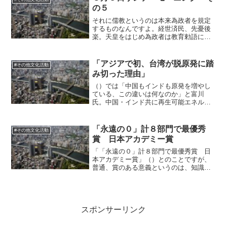
の５
それに儒教というのは本来為政者を規定
するものなんですよ。経世済民、先憂後
楽。天皇をはじめ為政者は教育勅語によ
って何を規定されたというのか？威張っ
て市民から搾取して、贅沢していただけ
ではないか。司馬遼太郎さんが盛んに言
「アジアで初、台湾が脱原発に踏
#その他文化活動
っていたのをはじめ、儒教...
み切った理由」
（）では「中国もインドも原発を増やし
ている、この違いは何なのか」と富川
氏。中国・インド共に再生可能エネルギ
ーをものすごい勢いで増やしている、こ
れが日本と違うというのが一点。また、
中国は新疆ウイグル自治区で核実験を行
「永遠の０」計８部門で最優秀
#その他文化活動
うような国です。核のゴミに...
賞 日本アカデミー賞
「「永遠の０」計８部門で最優秀賞 日
本アカデミー賞」（）とのことですが、
普通、賞のある意義というのは、知識を
踏まえて、みんなは雰囲気でこれでよい
といっているようだけど事実はこうで、
間違っているから賞はあげられない、と
いうことをやるべきなのに...
スポンサーリンク