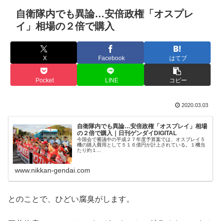
自衛隊内でも異論…安倍政権「オスプレ
イ」相場の２倍で購入
X
Facebook
はてブ
Pocket
LINE
コピー
2020.03.03
自衛隊内でも異論…安倍政権「オスプレイ」相場
の２倍で購入｜日刊ゲンダイDIGITAL
今国会で審議中の平成２７年度予算案では、オスプレイ５
機の購入費用として５１６億円が計上されている。１機当
たり約１...
www.nikkan-gendai.com
とのことで、ひどい腐臭がします。