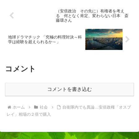
（安倍政治 その先に）有権者を考え
る 何となく肯定、変わらない日本 斎
藤環さん
地球ドラマチック 「究極の料理対決～科
学は経験を超えられるか～」
コメント
コメントを書き込む
ホーム
社会
自衛隊内でも異論…安倍政権「オスプ
レイ」相場の２倍で購入