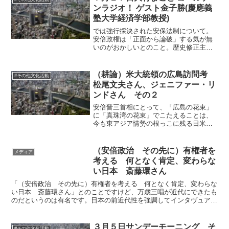
ンラジオ！ ゲスト金子勝(慶應義
塾大学経済学部教授)
では強行採決された安保法制について。
安倍政権は「正面から論破」する気が無
いのがおかしいとのこと。歴史修正主義
の感覚ですよね。はぐらかせてうやむや
にすれば勝ちだと思っている。何とか糊
塗して「ある意見」にするのが彼らの最
（耕論）米大統領の広島訪問考
#その他文化活動
終目的なのです。出来てい...
松尾文夫さん、ジェニファー・リ
ンドさん その２
安倍晋三首相にとって、「広島の花束」
に「真珠湾の花束」でこたえることは、
今も東アジア情勢の根っこに残る日米間
の「トゲ」を取り除く意味で、大きなチ
ャンスです。日本は和解する国なんだ、
かつての対戦国とも一緒に鎮魂できる国
（安倍政治 その先に）有権者を
メディア
なんだと。はぜひやるべき...
考える 何となく肯定、変わらな
い日本 斎藤環さん
「（安倍政治 その先に）有権者を考える 何となく肯定、変わらな
い日本 斎藤環さん」とのことですけど、万歳三唱が近代にできたも
のだというのは有名です。日本の前近代性を強調してインタヴュアー
の「うわぁ、絶望的ですね。」というコメントを導いていま...
３月５日サンデーモーニング そ
#その他文化活動