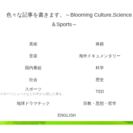
色々な記事を書きます。～Blooming Culture,Science
＆Sports～
美術
将棋
音楽
海外ドキュメンタリー
国内番組
科学
社会
歴史
スポーツ
TED
スポーツニュースなどの中から感じた事を書きます。
地球ドラマチック
宗教・思想・哲学
ENGLISH