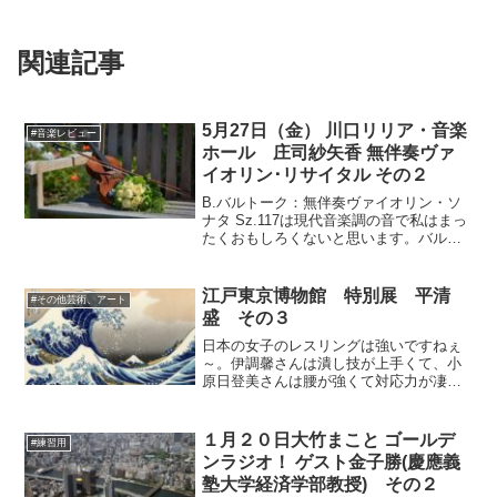
関連記事
5月27日（金） 川口リリア・音楽
#音楽レビュー
ホール 庄司紗矢香 無伴奏ヴァ
イオリン･リサイタル その２
B.バルトーク：無伴奏ヴァイオリン・ソ
ナタ Sz.117は現代音楽調の音で私はまっ
たくおもしろくないと思います。バルト
ークは聴いて一度も良いと思ったことが
無いんですよね。今回こんなに言い切っ
てしまっていいのか、と代表曲などを漁
江戸東京博物館 特別展 平清
#その他芸術、アート
って改めて聴い...
盛 その３
日本の女子のレスリングは強いですねぇ
～。伊調馨さんは潰し技が上手くて、小
原日登美さんは腰が強くて対応力が凄い
ですね。伊調さんは今回攻撃的なスタイ
ルに変ったとのことですけど、すっと入
っていくタックルの上手さにも、潰し技
１月２０日大竹まこと ゴールデ
#練習用
の上手さが生きていたと思...
ンラジオ！ ゲスト金子勝(慶應義
塾大学経済学部教授) その２