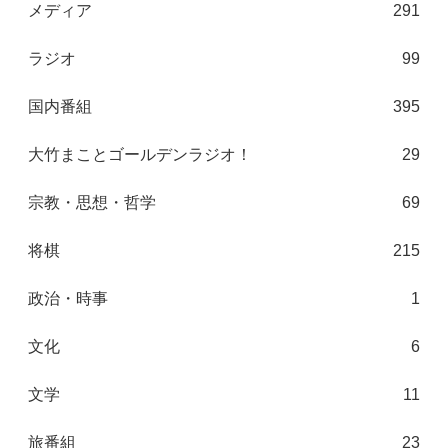
メディア
291
ラジオ
99
国内番組
395
大竹まことゴールデンラジオ！
29
宗教・思想・哲学
69
将棋
215
政治・時事
1
文化
6
文学
11
旅番組
23