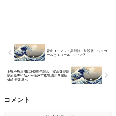
青山ユニマット美術館 常設展 シャガ
ールとエコール・ド・パリ
上野松坂屋開店240周年記念 寛永寺現龍
院所蔵美術品と松坂屋京都染織参考館所
蔵品 特別展示
コメント