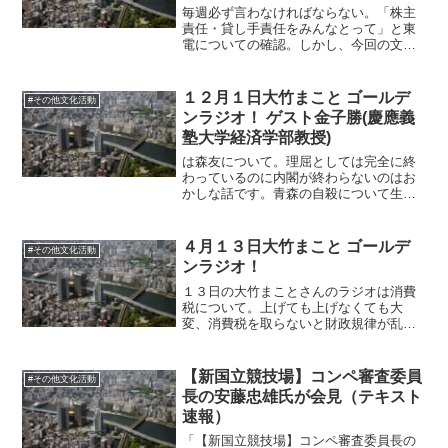
毎週必ず言わなければならない。「株主
責任・貸し手責任をみんなとって」と東
電についての確認。しかし、今回の文科
省は犯罪として大きく取り上げられたの
でその流れで金子さんも「天下り」を批
判していますけど、この貸し手責任を取
１２月１日大竹まこと ゴールデ
#その他文化活動
らせないのも本来は「天下...
ンラジオ！ ゲスト金子勝(慶應義
塾大学経済学部教授)
は森友について。理屈としては完全に終
わっているのに内閣が終わらないのはお
かしな話です。青森の自殺について生徒
の訴えを学校が捨ててしまった、捨てれ
ば何でもよいというのがまかり通ってい
る、と太田氏。テレビがやらないと鎮静
４月１３日大竹まこと ゴールデ
#その他文化活動
化しちゃうんだけどみんな...
ンラジオ！
１３日の大竹まことさんのラジオは消費
税について。上げても上げなくても大
変、消費税を取らないと財政規律が乱れ
るし社会保障費が削られる。と、太田さ
んが言っていましたけど、太田さんのよ
うに色々な情報に接している人がこうい
【新国立競技場】コンペ審査委員
#その他文化活動
う世迷い事のようなことを言...
長の安藤忠雄氏が会見（テキスト
速報）
「【新国立競技場】コンペ審査委員長の