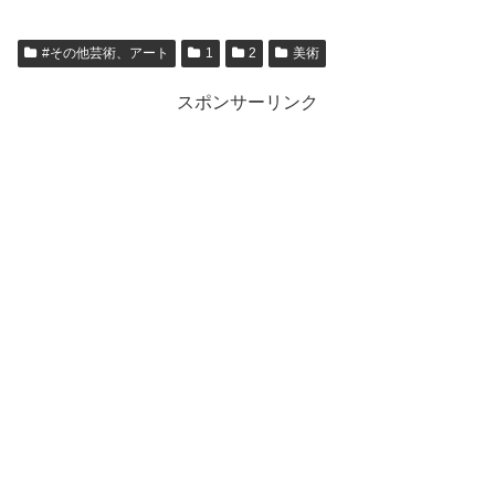
#その他芸術、アート
1
2
美術
スポンサーリンク