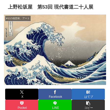
上野松坂屋 第53回 現代書道二十人展
#その他芸術、アート
X
Facebook
はてブ
Pocket
LINE
コピー