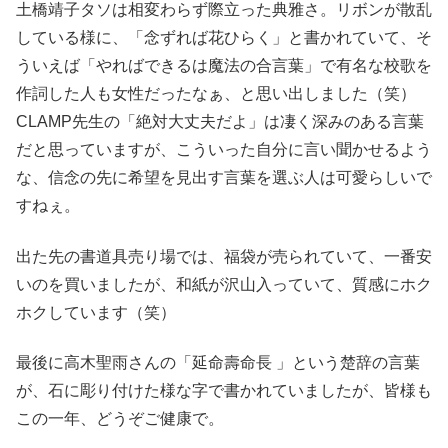
土橋靖子タソは相変わらず際立った典雅さ。リボンが散乱
している様に、「念ずれば花ひらく」と書かれていて、そ
ういえば「やればできるは魔法の合言葉」で有名な校歌を
作詞した人も女性だったなぁ、と思い出しました（笑）
CLAMP先生の「絶対大丈夫だよ」は凄く深みのある言葉
だと思っていますが、こういった自分に言い聞かせるよう
な、信念の先に希望を見出す言葉を選ぶ人は可愛らしいで
すねぇ。
出た先の書道具売り場では、福袋が売られていて、一番安
いのを買いましたが、和紙が沢山入っていて、質感にホク
ホクしています（笑）
最後に高木聖雨さんの「延命壽命長 」という楚辞の言葉
が、石に彫り付けた様な字で書かれていましたが、皆様も
この一年、どうぞご健康で。