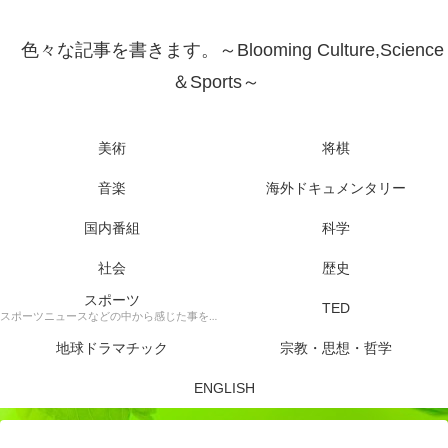
色々な記事を書きます。～Blooming Culture,Science
＆Sports～
美術
将棋
音楽
海外ドキュメンタリー
国内番組
科学
社会
歴史
スポーツ
TED
スポーツニュースなどの中から感じた事を書きます。
地球ドラマチック
宗教・思想・哲学
ENGLISH