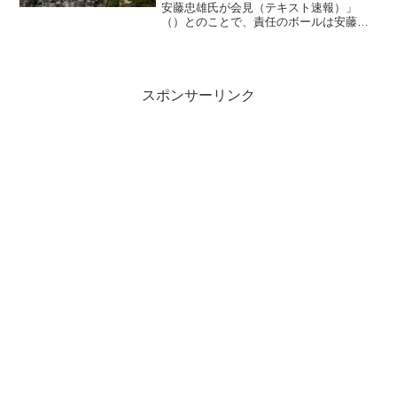
安藤忠雄氏が会見（テキスト速報）」
（）とのことで、責任のボールは安藤さ
んが決断する以前に見積もりを作った人
に渡された形ですが、それがだれなのか
報道では知ることができません。恐らく
官僚系なので記者クラブメデ...
スポンサーリンク