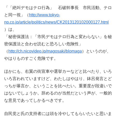
「「絶叫デモはテロ行為」 石破幹事長 市民活動、テロ
と同一視」（
http://www.tokyo-
np.co.jp/article/politics/news/CK2013120102000127.html
）は、
「秘密保護法：「市民デモはテロ行為と変わらない」を秘
密保護法と合わせ読むと恐ろしい危険性」
（
http://ch.nicovideo.jp/magosaki/blomaga
）というのが、
やはりものすごく危険です。
ほかにも、右翼の街宣車や選挙カーなどと比べたり、いろ
いろ言われていますけど、わたしはやはり、鉢呂発言とど
っちが暴言か、ということを比べたい。重要度が段違いで
はないでしょうか。辞めるのが当然だという声が、一般的
な意見であってしかるべきです。
自民党と氏の支持者には頭を冷やしてもらいたいと思いま