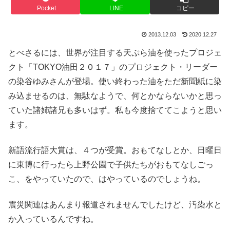
Pocket
LINE
コピー
2013.12.03
2020.12.27
とべさるには、世界が注目する天ぷら油を使ったプロジェ
クト「TOKYO油田２０１７」のプロジェクト・リーダー
の染谷ゆみさんが登場。使い終わった油をただ新聞紙に染
み込ませるのは、無駄なようで、何とかならないかと思っ
ていた諸姉諸兄も多いはず。私も今度捨ててこようと思い
ます。
新語流行語大賞は、４つが受賞。おもてなしとか、日曜日
に東博に行ったら上野公園で子供たちがおもてなしごっ
こ、をやっていたので、はやっているのでしょうね。
震災関連はあんまり報道されませんでしたけど、汚染水と
か入っているんですね。