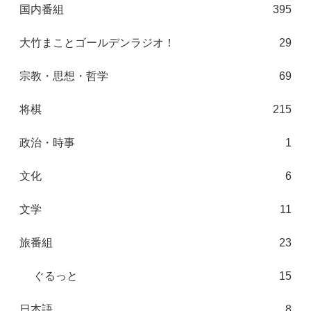
国内番組
395
大竹まことゴールデンラジオ！
29
宗教・思想・哲学
69
将棋
215
政治・時事
1
文化
6
文学
11
旅番組
23
ぐるっと
15
日本語
8