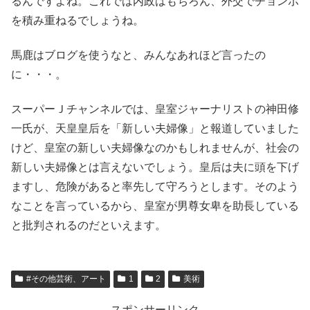
るんですよね。これでは内政はもちろん、外交でチョンボ
を積み重ねるでしょうね。
馬鹿はブログを使うなと、みんなあれほど言ったの
に・・・。
スーパーＪチャンネルでは、皇室ジャーナリストの神田修
一氏が、天皇皇后を「新しい夫婦像」と報道していました
けど、皇室の新しい夫婦像なのかもしれませんが、社会の
新しい夫婦像とは言えないでしょう。皇后は夫に頭を下げ
ますし、危険があると率先して守ろうとします。そのよう
なことを言っているから、皇室が男尊女卑を助長している
と批判されるのだといえます。
#その他芸術、アート
1
2
美術
スポンサーリンク