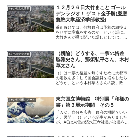
１２月２６日大竹まこと ゴール
#その他文化活動
デンラジオ！ ゲスト金子勝(慶應
義塾大学経済学部教授)
番組冒頭では、何故政府は予算の組換え
をせずに増税をするのか、という話に。
大竹さんが噂で聞いた話しとしては、貧
乏な人からの方が取りやすいらしいか
ら。金持ちは弁護士とかいて取りづら
い、とのこと。「貧困ビジネスと一緒だ
（耕論）どうする、一票の格差
#その他文化活動
よ」とのこと。ぴったりな喩え...
脇雅史さん、那須弘平さん、木村
草太さん
（）は一票の格差を無くすために大都市
の定数を多くして国会議員を増やしたら
どうか、という木村草太さんの説。政治
主導で完全にやっていくなら必要なこと
もあるのかもしれませんが、今の状況で
は議員がはっきり遊んでいて全く不要で
東京国立博物館 特別展「和様の
#その他芸術、アート
す。民意をきめ細かく吸収...
書」第３展示期間 その５
「ＡＣ、自分を広告 政府の機関？いい
え、民間」（）という記事がありました
が、ACは東電の清水正孝社長が会長を務
めているという、電事連と一体化した組
織であることが知られていて、震災後に
話題になりました。東電が広告界を牛耳