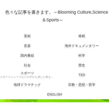
色々な記事を書きます。～Blooming Culture,Science
＆Sports～
美術
将棋
音楽
海外ドキュメンタリー
国内番組
科学
社会
歴史
スポーツ
TED
スポーツニュースなどの中から感じた事を書きます。
地球ドラマチック
宗教・思想・哲学
ENGLISH