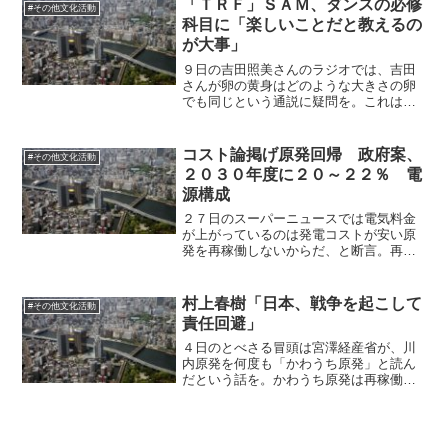
「ＴＲＦ」ＳＡＭ、ダンスの必修
#その他文化活動
っていたことの証であり...
科目に「楽しいことだと教えるの
が大事」
９日の吉田照美さんのラジオでは、吉田
さんが卵の黄身はどのような大きさの卵
でも同じという通説に疑問を。これは私
もずっと思っていました。極端な差はあ
りませんけど大きいものの方がやや黄味
が大きいと思います。支配的な説に盲従
コスト論掲げ原発回帰 政府案、
#その他文化活動
しない吉田さんは流石です...
２０３０年度に２０～２２％ 電
源構成
２７日のスーパーニュースでは電気料金
が上がっているのは発電コストが安い原
発を再稼働しないからだ、と断言。再稼
働をしても、適切なセキュリティを追加
すると、安くはなりません。そこには含
まれませんが、本当ならアメリカのよう
村上春樹「日本、戦争を起こして
#その他文化活動
に兵士を配備する必要もあ...
責任回避」
４日のとべさる冒頭は宮澤経産省が、川
内原発を何度も「かわうち原発」と読ん
だという話を。かわうち原発は再稼働し
てもよいが、川内原発は再稼働してほし
くないとの総括。何よりもまだ経産相と
して存在していることに唖然とするより
はありません。「オピニオ...