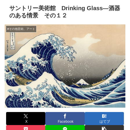
サントリー美術館 Drinking Glass―酒器
のある情景 その１２
#その他芸術、アート
X
Facebook
はてブ