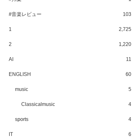
#音楽レビュー
103
1
2,725
2
1,220
AI
11
ENGLISH
60
music
5
Classicalmusic
4
sports
4
IT
6