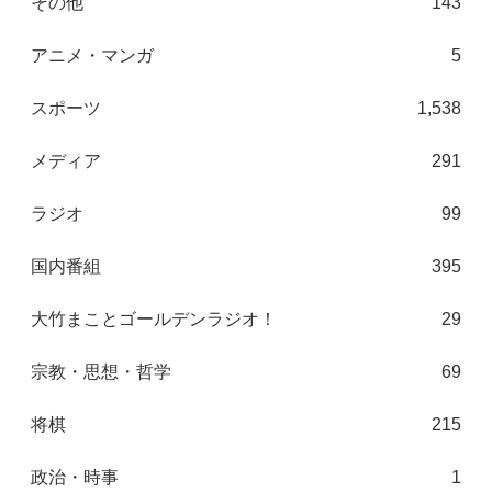
その他
143
アニメ・マンガ
5
スポーツ
1,538
メディア
291
ラジオ
99
国内番組
395
大竹まことゴールデンラジオ！
29
宗教・思想・哲学
69
将棋
215
政治・時事
1