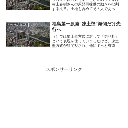
村上春樹さんの原発再稼働の動きを批判
する文章。土地も含めてその人であっ
て、土地をその人から引き離すのは魂を
引き離すことだと批判。人が人間関係を
含めてその人であるようにもちろん土地
福島第一原発“凍土壁”海側だけ先
#その他文化活動
も含んでいるわけですよね。...
行へ
（）では凍土壁方式に対して「切り札」
という表現を使っていましたけど、凍土
壁方式が疑問視され、他にずっと有望な
方式があった中で安上がりだから凍土壁
方式を採用したのであって、「最有力の
唯一の手段」というニュアンスを伝える
「切り札」という言葉は視...
スポンサーリンク