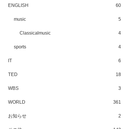
ENGLISH
60
music
5
Classicalmusic
4
sports
4
IT
6
TED
18
WBS
3
WORLD
361
お知らせ
2