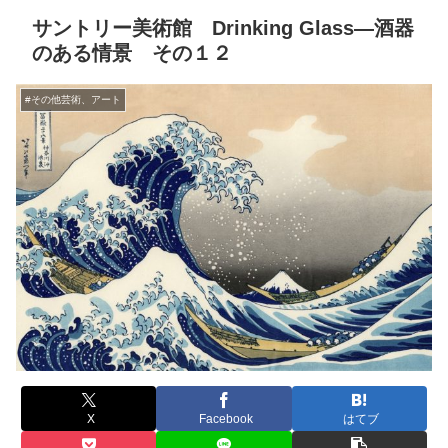
サントリー美術館 Drinking Glass―酒器
のある情景 その１２
#その他芸術、アート
X
Facebook
はてブ