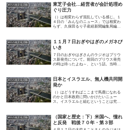
ょうか（笑）こういう人を見ると、クラ
東芝子会社…経営者が会計処理め
#その他文化活動
シックの持つ実験精神の尊...
ぐり圧力
（）は相変わらず混乱している感じ。１
４日の「みんなのニュース」では相変わ
らず、久保田るり子産経新聞編集局編集
委員が、東芝は福島第一原発の廃炉に欠
かせない企業であると強調。２月２４日
の「Nスタ」でも岸井成格氏が「廃炉事業
１１月７日おぎやはぎのメガネび
#その他文化活動
東芝がいなきゃダメなん...
いき
７日のおぎやはぎさんのラジオはプリウ
ス新発売について。前回のプリウス発売
の時は待ったよね～、という話。当時は
エコカー減税で殺到していたらしい。こ
ういうのは実質、トヨタに対する直接補
償ですよね。もちろんハイブリッド技術
日本とイスラエル、無人機共同開
#その他文化活動
に対するものですけど、農...
発か
（）はどうすればここまで馬鹿になれる
のかと日本政府に問いかけたいニュー
ス。イスラエルと組むということは究極
的にどこまでもアメリカに従うというこ
とだ。外務省がアメリカのいうことを
唯々諾々と聞いているだけということな
（国家と歴史：下）米国へ、憧れ
#その他文化活動
のだと思う。ガザで「実験」を...
と反発 戦後７０年・第３部
４月１７日の大竹まことさんのラジオは