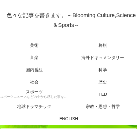
色々な記事を書きます。～Blooming Culture,Science
＆Sports～
美術
将棋
音楽
海外ドキュメンタリー
国内番組
科学
社会
歴史
スポーツ
TED
スポーツニュースなどの中から感じた事を書きます。
地球ドラマチック
宗教・思想・哲学
ENGLISH