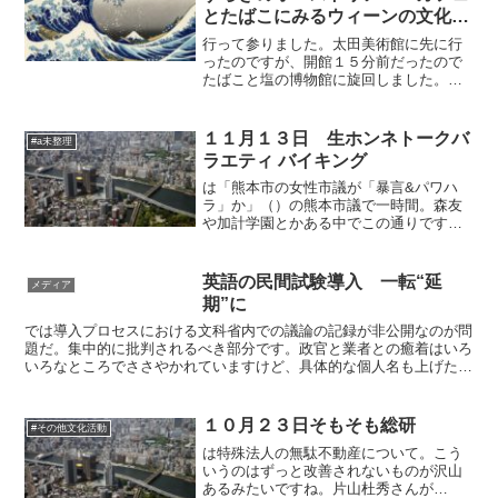
とたばこにみるウィーンの文化史
～」
行って参りました。太田美術館に先に行
ったのですが、開館１５分前だったので
たばこと塩の博物館に旋回しました。講
演がある特別な日だったらしく、入館料
は１００円。更にパンフレットを持って
いると団体料金になるので、５０円でし
１１月１３日 生ホンネトークバ
#a未整理
た。コストパフォーマンス...
ラエティ バイキング
は「熊本市の女性市議が「暴言&パワハ
ラ」か」（）の熊本市議で一時間。森友
や加計学園とかある中でこの通りです。
どうやって話題を持たせたのか？！
英語の民間試験導入 一転“延
メディア
期”に
では導入プロセスにおける文科省内での議論の記録が非公開なのが問
題だ。集中的に批判されるべき部分です。政官と業者との癒着はいろ
いろなところでささやかれていますけど、具体的な個人名も上げた還
流の流れをメディアは調べて報道するべきです。（ただ原発...
１０月２３日そもそも総研
#その他文化活動
は特殊法人の無駄不動産について。こう
いうのはずっと改善されないものが沢山
あるみたいですね。片山杜秀さんが