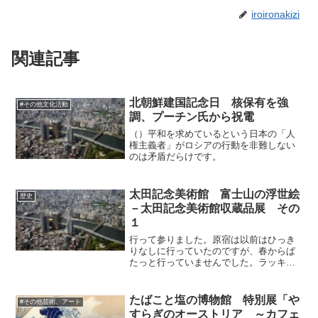
iroironakizi
関連記事
北朝鮮建国記念日 核保有を強
#その他文化活動
調、プーチン氏から祝電
（）平和を求めているという日本の「人
権主義者」がロシアの行動を非難しない
のは矛盾だらけです。
太田記念美術館 富士山の浮世絵
歴史
－太田記念美術館収蔵品展 その
１
行って参りました。原宿は以前はひっき
りなしに行っていたのですが、春からぱ
たっと行っていませんでした。ラッキ
ー！（個人的に）とはいえこれだけの規
模が突然発生するとは考えにくいですか
ら、今までみんなが夏風邪かな、といっ
たばこと塩の博物館 特別展「や
#その他芸術、アート
ていたのを埼玉の医師がデン...
すらぎのオーストリア ～カフェ