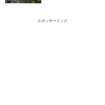
「（耕論）虚と実 片山杜秀さん、ＵＫ
さん」（）で民主党は、それで失敗しま
した。事業仕分けをすれば、財源がドン
と出てきていろいろ改革できる...
スポンサーリンク