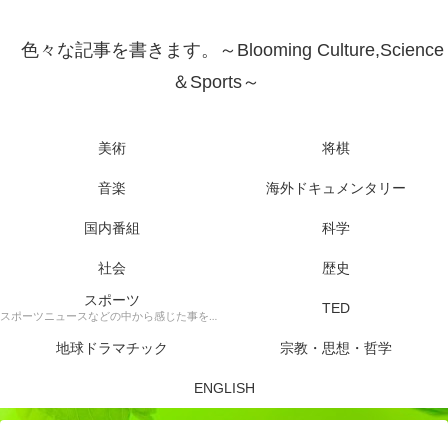
色々な記事を書きます。～Blooming Culture,Science
＆Sports～
美術
将棋
音楽
海外ドキュメンタリー
国内番組
科学
社会
歴史
スポーツ
TED
スポーツニュースなどの中から感じた事を書きます。
地球ドラマチック
宗教・思想・哲学
ENGLISH