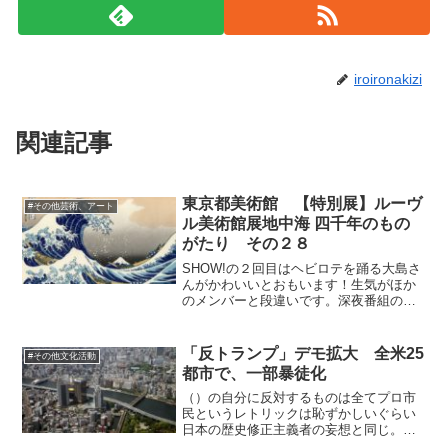
iroironakizi
関連記事
東京都美術館 【特別展】ルーヴ
#その他芸術、アート
ル美術館展地中海 四千年のもの
がたり その２８
SHOW!の２回目はヘビロテを踊る大島さ
んがかわいいとおもいます！生気がほか
のメンバーと段違いです。深夜番組のじ
ゃんけんも面白かったです！年々雰囲気
色気が増してきていると思います。ぐぐ
たすの変顔は本当に、かわいらしい幼い
「反トランプ」デモ拡大 全米25
#その他文化活動
女の子が、なにこれ～...
都市で、一部暴徒化
（）の自分に反対するものは全てプロ市
民というレトリックは恥ずかしいぐらい
日本の歴史修正主義者の妄想と同じ。日
米のトップのメンタリティは底の部分で