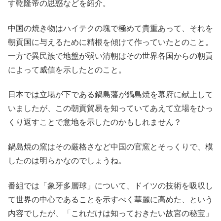
す乾隆帝の思惑などを紹介。
中国の焼き物はハイテクの塊で極めて貴重あって、それを
朝貢国に与えるために精根を傾けて作っていたとのこと。
一方で異民族で地盤が弱い清朝はその世界各国からの朝貢
によって威信を示したとのこと。
日本では立場が下である鍋島藩が鍋島焼を幕府に献上して
いましたが、この朝貢貿易を知っていてあえて立場をひっ
くり返すことで意地を示したのかもしれません？
鍋島焼の窯はその厳格さなど中国の官窯とそっくりで、模
したのは明らかなのでしょうね。
番組では「象牙多層球」について、ドイツの技術を吸収し
て世界の中心であることを示すべく華麗に高めた、という
内容でしたが、「これだけは知っておきたい故宮の秘宝」