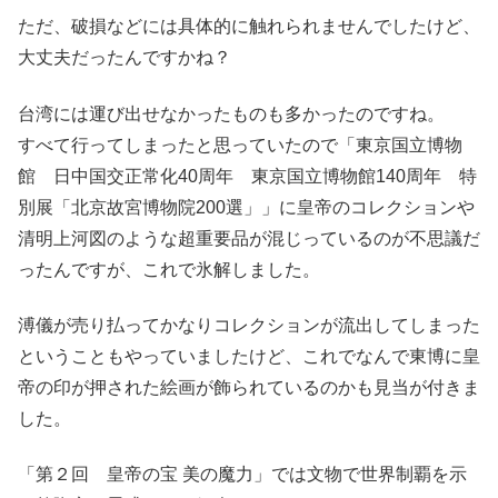
ただ、破損などには具体的に触れられませんでしたけど、
大丈夫だったんですかね？
台湾には運び出せなかったものも多かったのですね。
すべて行ってしまったと思っていたので「東京国立博物
館 日中国交正常化40周年 東京国立博物館140周年 特
別展「北京故宮博物院200選」」に皇帝のコレクションや
清明上河図のような超重要品が混じっているのが不思議だ
ったんですが、これで氷解しました。
溥儀が売り払ってかなりコレクションが流出してしまった
ということもやっていましたけど、これでなんで東博に皇
帝の印が押された絵画が飾られているのかも見当が付きま
した。
「第２回 皇帝の宝 美の魔力」では文物で世界制覇を示