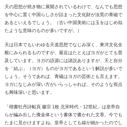
天の思想が焼き物に展開されているわけで、なんでも思想
を中心に置く中国らしさが詰まった文化財が汝窯の青磁で
あるといえるでしょう。（古い中国美術には玉をはじめ似
たような意味のものが多いですが。）
天は日本でもいわゆる天道思想でなじみ深く、東洋文化全
般にみられるものですが、最近はたとえばヨガがとても普
及しています。ヨガの語源には諸説ありますが、天と自分
を「結ぶ」（ヨガ）ものがヨガであるという解説が多いで
しょう。そうであれば、青磁はヨガの芸術とも言えます。
ヨガになじみが深い方がいらっしゃれば、そのような視点
も興味深いと思います。
「楷書牡丹詩帖頁 徽宗 1枚 北宋時代・12世紀」は皇帝自
らが編み出した痩金体という書体で書かれた文章。今でも
たまに見かけますよね。皇帝としても線が細かったのでし