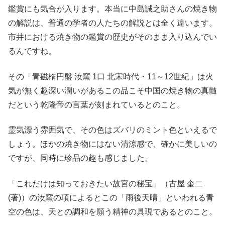
鑑賞にも気合が入ります。本当に中島誠之助さんの焼き物
の解説は、普通の学者の人たちの解説とは全く違います。
市井における焼き物の鑑賞の歴史がそのまま入り込んでい
るんですね。
その「青磁楕円盤 汝窯 1口 北宋時代・11～12世紀」は火
気が無く趣深い潤いがあるこの品こそ中国の焼き物の真髄
だという乾隆帝の言葉が刻まれているとのこと。
霊気漂う雰囲気で、その色はズバリのミント色といえるで
しょう。ほかの焼き物にはない清涼感で、確かに美しいの
ですが、同時に珍品の趣も感じました。
「これだけは知っておきたい故宮の秘宝」（古屋 奎二
(著)）の汝窯の項によるとこの「雨後天晴」といわれる青
空の色は、天との調和を願う精神の具現であるとのこと。