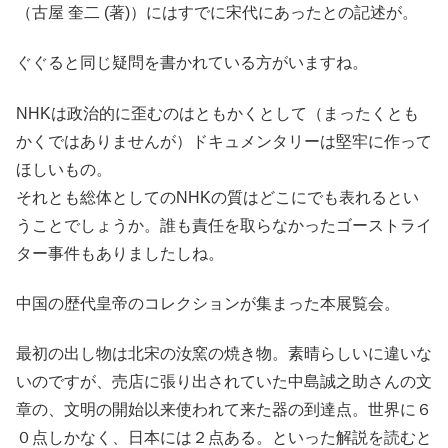
（古屋 奎二 (著)）にはすでに宋代にあったとの記述が。
ぐぐると同じ疑問を書かれている方がいますね。
NHKは政治的に歪むのはともかくとして（まったくとも
かくではありませんが）ドキュメンタリーは堅牢に作って
ほしいもの。
それとも総体としてのNHKの質はどこにでも表れるとい
うことでしょうか。誰も責任を取らなかったゴーストライ
ター事件もありましたしね。
中国の歴代皇帝のコレクションが集まった本展覧会。
最初の出し物は北宋の汝窯の焼き物。素晴らしいに違いな
いのですが、売店に張り出されていた中島誠之助さんの文
章の、文明の開始以来使われて来た器の到達点。世界に６
０点しかなく、日本には２点ある。といった解説を読むと