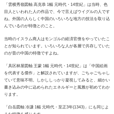
「雲横秀嶺図軸 高克恭 1幅 元時代・14世紀」は当時、色
目人といわれた人の作品で、今で言えばウイグルの人です
ね。外国の人らしく中国のいろいろな地方の技法を取り込
んでいるのが特徴とのこと。
当時のイスラム商人はモンゴルの経済官僚をやっていたこ
とが知られています。いろいろな人が各層で共存していた
のが昔の中国の特徴ですよね。
「具区林屋図軸 王蒙 1幅 元時代・14世紀」は「中国絵画
を代表する傑作」と解説されていますが、ごちゃごちゃし
ていて意味不明。しかししっかり凝視してみると、細かい
書き込みの中に込められたエネルギーと風雅が初めてわか
ります。
「白岳図軸 冷謙 1幅 元時代・至正3年(1343)」にも同じよ