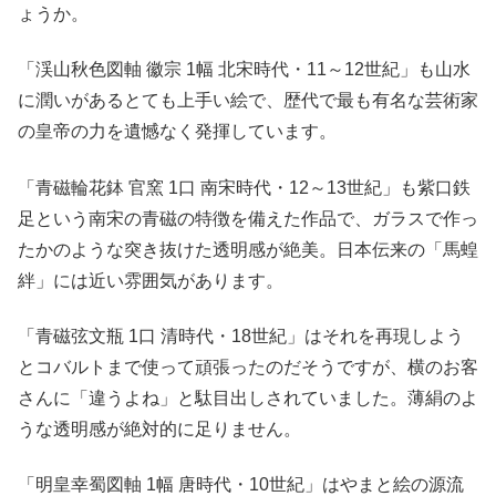
ょうか。
「渓山秋色図軸 徽宗 1幅 北宋時代・11～12世紀」も山水
に潤いがあるとても上手い絵で、歴代で最も有名な芸術家
の皇帝の力を遺憾なく発揮しています。
「青磁輪花鉢 官窯 1口 南宋時代・12～13世紀」も紫口鉄
足という南宋の青磁の特徴を備えた作品で、ガラスで作っ
たかのような突き抜けた透明感が絶美。日本伝来の「馬蝗
絆」には近い雰囲気があります。
「青磁弦文瓶 1口 清時代・18世紀」はそれを再現しよう
とコバルトまで使って頑張ったのだそうですが、横のお客
さんに「違うよね」と駄目出しされていました。薄絹のよ
うな透明感が絶対的に足りません。
「明皇幸蜀図軸 1幅 唐時代・10世紀」はやまと絵の源流