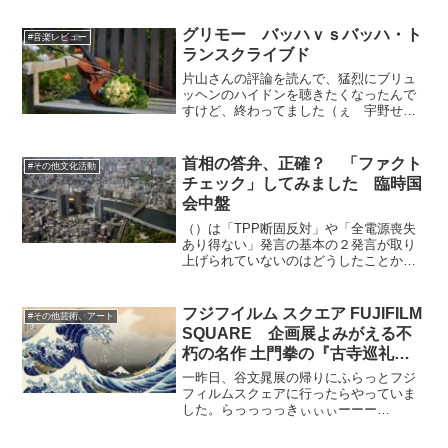
共通しています。
グリモー バッハｖｓバッハ・ト
#音楽レビュー
ランスクライブド
片山さんの評論を読んで、猛烈にブリュ
ッヘンのハイドンを聴きたくなったんで
すけど、終わってました（ぇ 宇野せん
せーのサイの記事も、そんなに凄かった
のかと思いますけど、一期一会のコンサ
ートが結構ありますねぇ。なにはともあ
首相の答弁、正確？ 「ファクト
#その他文化活動
れ、グリモーさんはいつで...
チェック」してみました 臨時国
会中盤
（）は「TPP断固反対」や「全電源喪失
あり得ない」発言の基本の２発言が取り
上げられていないのはどうしたことか。
それだけではなく「年金」や「国債乱
発」であるとか首相の嘘は無数であっ
て、ファクトチェック中の「してみまし
フジフイルム スクエア FUJIFILM
#その他芸術、アート
た」の領分にもまだ踏み込ん...
SQUARE 企画展よみがえる不
朽の名作 土門拳の『古寺巡礼』
第二部：『古寺巡礼』－浄土と禅
一昨日、谷文晁展の帰りにふらっとフジ
宗世界への憧れ－平安後期から桃
フィルムスクェアに行ったらやっていま
した。らっっっっきぃぃぃーーー
山 その３
ー！！！と内心叫んだものの、しばらく
観て回るとこれは第二部であって、一部