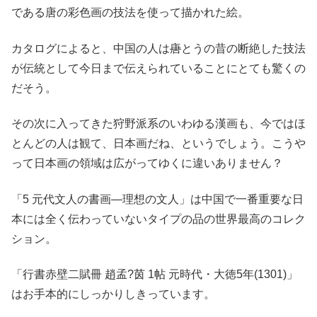
である唐の彩色画の技法を使って描かれた絵。
カタログによると、中国の人は
唐
とうの昔の断絶した技法
が伝統として今日まで伝えられていることにとても驚くの
だそう。
その次に入ってきた狩野派系のいわゆる漢画も、今ではほ
とんどの人は観て、日本画だね、というでしょう。こうや
って日本画の領域は広がってゆくに違いありません？
「5 元代文人の書画―理想の文人」は中国で一番重要な日
本には全く伝わっていないタイプの品の世界最高のコレク
ション。
「行書赤壁二賦冊 趙孟?茵 1帖 元時代・大徳5年(1301)」
はお手本的にしっかりしきっています。