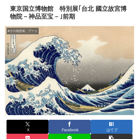
東京国立博物館 特別展｢台北 國立故宮博
物院－神品至宝－｣前期
#その他芸術、アート
X
Facebook
はてブ