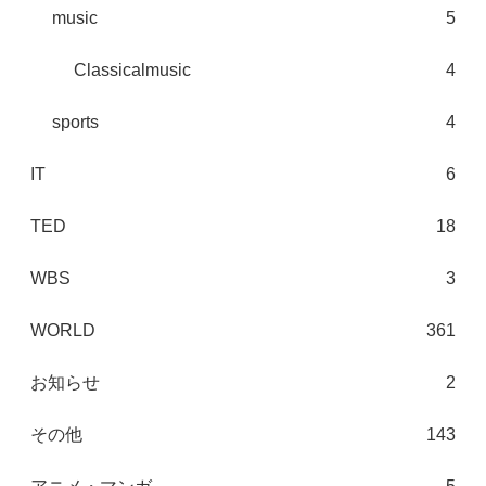
music
5
Classicalmusic
4
sports
4
IT
6
TED
18
WBS
3
WORLD
361
お知らせ
2
その他
143