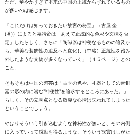
ただ、華やかすぎて本来の中国の正統からずれているもの
が多いのは感じます。
「これだけは知っておきたい故宮の秘宝」（古屋 奎二
(著)）によると嘉靖帝は「あえて正統的な色彩や文様を否
定」したらしく、さらに「陶磁器は神秘なるものの追及か
ら、華美な装飾性の追及へと変化し（中略）正統性を踏み
外したような文物が多くなっていく」（４５ページ）との
こと。
そもそもは中国の陶芸は「古玉の色や、礼器としての青銅
器の形の内に潜む”神秘性”を追求するところにあった。」
らしく、その立脚点となる敬虔な心情は失われてしまった
ということでしょう。
やはりそういう引き込むような神秘性が無いと、その内側
に入っていって感動を得るような、そういう観賞はしがた