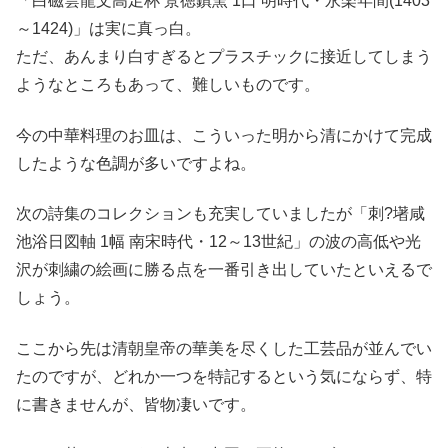
「白磁雲龍文高足杯 景徳鎮窯 1口 明時代・永楽年間(1403
～1424)」は実に真っ白。
ただ、あんまり白すぎるとプラスチックに接近してしまう
ようなところもあって、難しいものです。
今の中華料理のお皿は、こういった明から清にかけて完成
したような色調が多いですよね。
次の詩集のコレクションも充実していましたが「刺?墸咸
池浴日図軸 1幅 南宋時代・12～13世紀」の波の高低や光
沢が刺繍の絵画に勝る点を一番引き出していたといえるで
しょう。
ここから先は清朝皇帝の華美を尽くした工芸品が並んでい
たのですが、どれか一つを特記するという気にならず、特
に書きませんが、皆物凄いです。