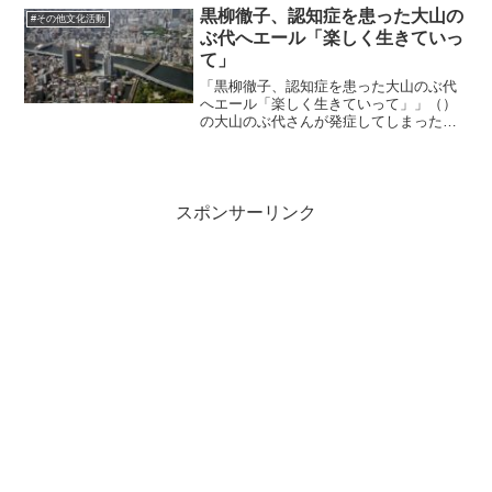
の展示期間は終わってしまったのだとの
黒柳徹子、認知症を患った大山の
#その他文化活動
こと。時間を巻き戻す系のことは...
ぶ代へエール「楽しく生きていっ
て」
「黒柳徹子、認知症を患った大山のぶ代
へエール「楽しく生きていって」」（）
の大山のぶ代さんが発症してしまったの
は、いきなり仕事を切られてしまった後
遺症なのだと思う。裏切られたような思
いがあったのではないか。若いスタッフ
が本人たちにも直接告げな...
スポンサーリンク