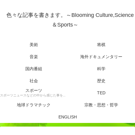
色々な記事を書きます。～Blooming Culture,Science
＆Sports～
美術
将棋
音楽
海外ドキュメンタリー
国内番組
科学
社会
歴史
スポーツ
TED
スポーツニュースなどの中から感じた事を書きます。
地球ドラマチック
宗教・思想・哲学
ENGLISH