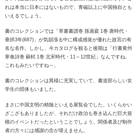
れは本当に日本にはないもので、青磁以上に中国独自とも
いえるでしょう。
書のコレクションでは「草書書譜巻 孫過庭 1巻 唐時代・
垂拱3年(687)」が気韻漲る中に構成感覚が優れた故宮の有
名な名作。しかし、今カタログを観ると後期は「行書黄州
寒食詩巻 蘇軾 1巻 北宋時代・11～12世紀」なんですね。
これもみたいですね～。
書のコレクションは異様に充実していて、書道部らしい女
学生の団体もいました。
まさに中国文明の精髄といえる展覧会でした。いくらかい
ざこざもありましたが、それだけ政治も巻き込んだ巨大規
模のイベントだったということでしょう。関係者及び制作
者の方々には感謝の念が堪えません。