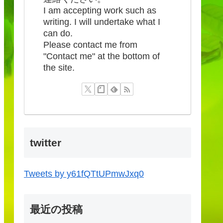
I am accepting work such as
writing. I will undertake what I
can do.
Please contact me from
"Contact me" at the bottom of
the site.
twitter
Tweets by y61fQTtUPmwJxq0
最近の投稿