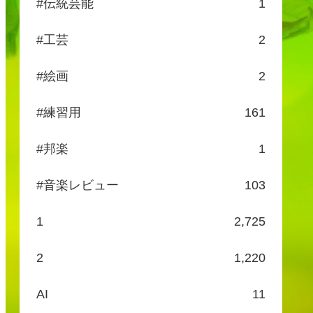
#伝統芸能
1
#工芸
2
#絵画
2
#練習用
161
#邦楽
1
#音楽レビュー
103
1
2,725
2
1,220
AI
11