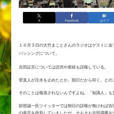
X
Facebook
はてブ
１０月３日の大竹まことさんのラジオはゲストに金
バッシングについて。
吉田証言については読売や産経も誤報している。
菅直人が注水を止めたとか。朝日だから叩く、との
そのことは報道されないんですよね。「知識人」も
財部誠一氏ツイッターでは朝日の誤報が無ければ吉
の発言を批判していましたが、そもそも吉田調書を