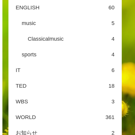
ENGLISH
60
music
5
Classicalmusic
4
sports
4
IT
6
TED
18
WBS
3
WORLD
361
お知らせ
2