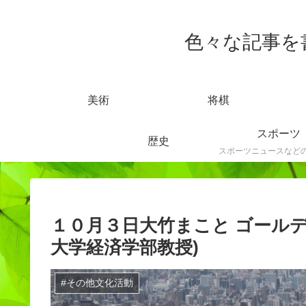
色々な記事を書きま
美術
将棋
スポーツ
歴史
１０月３日大竹まこと ゴールデ
大学経済学部教授)
#その他文化活動