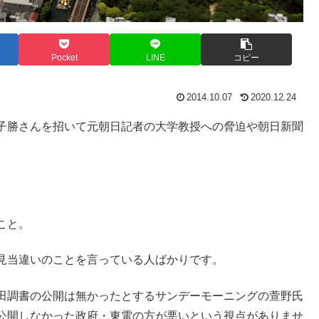
Pocket
LINE
コピー
2014.10.07
2020.12.24
子勝さんを招いて元朝日記者の大学教授への脅迫や朝日新聞
こと。
見当違いのことを言っている人ばかりです。
田調書の公開は無かったとするサンデーモーニングの萱野氏
公開しなかった政府・東電の方が悪いという視点がありませ