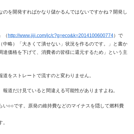
なのを開発すればかなり儲かるんではないですかね？開発し
」（
http://www.jiji.com/jc/c?g=eco&k=2014100600774
）で
（中略）「大きくて潰せない」状況を作るのです。」と書か
調達価格を下げて、消費者の皆様に還元するため」という主
報道をストレートで流すのと変わりません。
。報道だけ見ていると間違える可能性がありますよね。
らい○○です。原発の維持費などのマイナスを隠して燃料費
す。