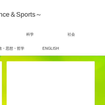
ce＆Sports～
科学
社会
教・思想・哲学
ENGLISH