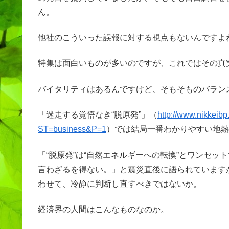
ん。
他社のこういった誤報に対する視点もないんですよ
特集は面白いものが多いのですが、これではその真
バイタリティはあるんですけど、そもそものバラン
「迷走する覚悟なき“脱原発”」（
http://www.nikkeibp
ST=business&P=1
）では結局一番わかりやすい地熱
「“脱原発”は“自然エネルギーへの転換”とワンセ
言わざるを得ない。」と震災直後に語られています
わせて、冷静に判断し直すべきではないか。
経済界の人間はこんなものなのか。