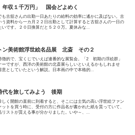
、年収１千万円」 国会どよめく
でも古舘さんの出勤一日あたりの給料の効率に遙かに及ばない。古
いう資料から一カ月２２日出勤として計算すると古舘さんの一日の
いです。２０日換算だと５２０万。夏休みな...
トン美術館浮世絵名品展 北斎 その２
特徴的で、宝くじでいえば連番的な展覧会。「2 初期の浮絵群」
ナーですが、西洋の美術館の北斎展らしいといえるかもしれませ
意としていたという解説。日本画の中で本格的...
時代を旅してみよう 後期
珍しく開館の直前に到着すると、そこには士気の高い浮世絵ファン
ケットを買う時に、受付の方に作品名が書かれた紙を貰っていて、
リストが貰える事が分かりました。いや～、...