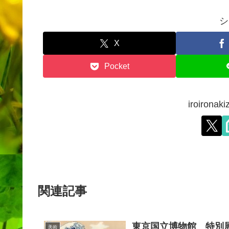
シ
X
Pocket
iroiron
関連記事
東京国立博物館 特別
美術