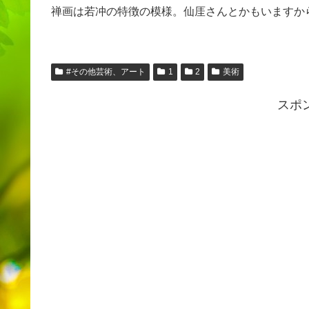
禅画は若冲の特徴の模様。仙厓さんとかもいますか
#その他芸術、アート
1
2
美術
スポ