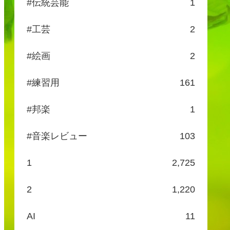
#伝統芸能
1
#工芸
2
#絵画
2
#練習用
161
#邦楽
1
#音楽レビュー
103
1
2,725
2
1,220
AI
11