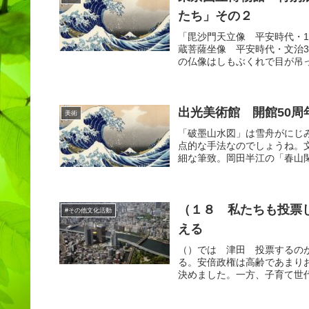
たち」その２
「毘沙門天立像 平安時代・1
蔵菩薩坐像 平安時代・文治3
の仏像はしもぶくれで目が吊っ
出光美術館 開館50周
美術
「破墨山水図」は雪舟がにじ
点的な手法なのでしょうね。
細な筆致。岡田半江の「春山
（１８ 私たちも投票
#その他文化活動
える
（）では 津田 投票するの
る。安倍政権は高齢であまり
決めました。一方、子育て世代