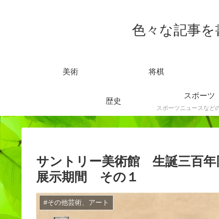
色々な記事を書きま
美術
将棋
スポーツ
歴史
サントリー美術館 生誕三百年
展示期間 その１
#その他芸術、アート