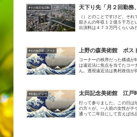
天下り先「月２回勤務
#その他文化活動
（）とのことですけど、それ
舘さんの年収１２億５千万と
出演料は４７３万円くらいみた
上野の森美術館 ボス
#その他芸術、アート
コーナーの秩序だった構成が
は遠近法に焦点を当てたコー
ん。透視遠近法は奥村政信が得
太田記念美術館 江戸
#音楽レビュー
行って参りました。この日は
の方々が。一人前の女性がチ
通って二年目にして言えば出品