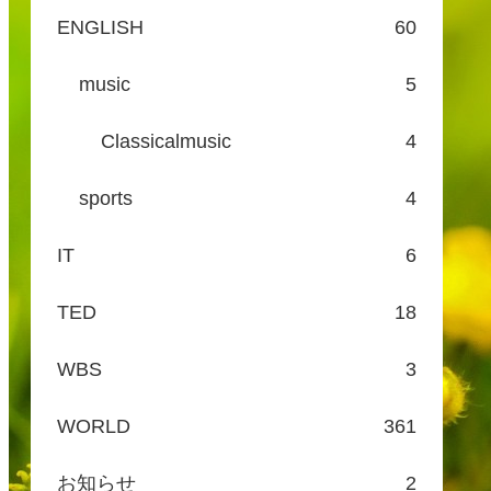
ENGLISH
60
music
5
Classicalmusic
4
sports
4
IT
6
TED
18
WBS
3
WORLD
361
お知らせ
2