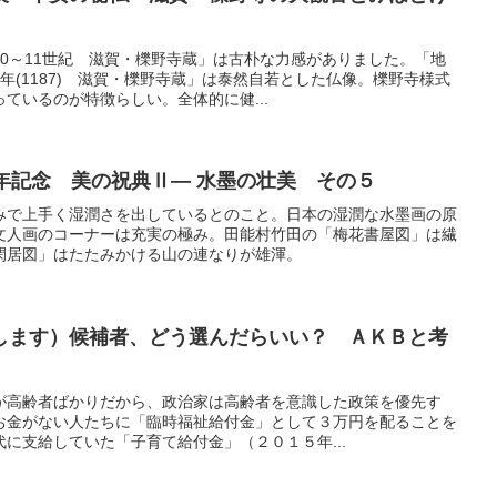
0～11世紀 滋賀・櫟野寺蔵」は古朴な力感がありました。「地
年(1187) 滋賀・櫟野寺蔵」は泰然自若とした仏像。櫟野寺様式
ているのが特徴らしい。全体的に健...
年記念 美の祝典Ⅱ― 水墨の壮美 その５
みで上手く湿潤さを出しているとのこと。日本の湿潤な水墨画の原
文人画のコーナーは充実の極み。田能村竹田の「梅花書屋図」は繊
閑居図」はたたみかける山の連なりが雄渾。
します）候補者、どう選んだらいい？ ＡＫＢと考
が高齢者ばかりだから、政治家は高齢者を意識した政策を優先す
お金がない人たちに「臨時福祉給付金」として３万円を配ることを
に支給していた「子育て給付金」（２０１５年...