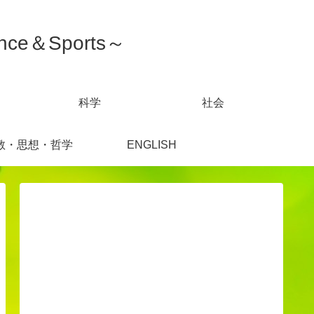
ce＆Sports～
科学
社会
教・思想・哲学
ENGLISH