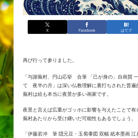
X
Facebook
はてブ
再び行って参りました。
「与謝蕪村、円山応挙 合筆 「己が身の」自画賛 一
て 夜半の月」は深い仏教理解に裏打ちされた普遍
蕪村は絵も本当に夜景が多い画家です。
夜景と言えば広重がゴッホに影響を与えたことで有
蕪村あたりから受け継いだ可能性もあるでしょう。
「伊藤若冲 筆 隠元豆・玉蜀黍図 双幅 紙本墨画 