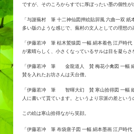
ですが、そのころからすでに厚ぼったい墨の個性が
「与謝蕪村 筆 十二神仙図押絵貼屛風 六曲一双 紙
多い版のような感じで、蕪村の文人としての理想の
「伊藤若冲 筆 枯木鷲猿図 一幅 絹本着色 江戸時
が素晴らしく、小さくなっているサルは目を凝らさ
「伊藤若冲 筆 金龍道人 賛 梅花小禽図 一幅 絹
賛を入れたお坊さんは天台僧。
「伊藤若冲 筆 智暉大幻 賛 寒山拾得図 一幅 紙
人に書いて貰ています。というより宗派の差という
この絵は寒山拾得ながら笑顔。
「伊藤若冲 筆 布袋唐子図 一幅 絹本墨画 江戸時