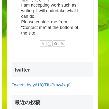
I am accepting work such as
writing. I will undertake what I
can do.
Please contact me from
"Contact me" at the bottom of
the site.
twitter
Tweets by y61fQTtUPmwJxq0
最近の投稿