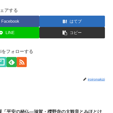
ェアする
Facebook
はてブ
LINE
コピー
akiziをフォローする
iroironakizi
展「平安の秘仏―滋賀・櫟野寺の大観音とみほとけ