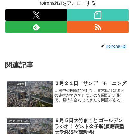
iroironakiziをフォローする
iroironakizi
関連記事
３月２１日 サンデーモーニング
ニュース番組
は対中包囲網に関して。青木氏は韓国と
の連携ができていないのが問題だと指
摘。照準を合わせてきたり問題があるの
は韓国なのでまずは韓国を強く非難する
ところから青木氏は始めなくてはいけま
せん。
６月５日大竹まこと ゴールデン
#その他文化活動
ラジオ！ ゲスト金子勝(慶應義塾
大学経済学部教授)