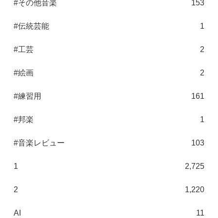
#その他音楽
153
#伝統芸能
1
#工芸
2
#絵画
2
#練習用
161
#邦楽
1
#音楽レビュー
103
1
2,725
2
1,220
AI
11