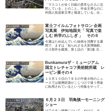
「マスコミが全く日銀の異常な介入に沈
黙している」とのこと。年金主導なのに
外国人投資家主導と報道している。出口
がないのにメディアは全く問題にしな
い、といったことを。実質賃金が二年ぶ
りにプラスになった、とメディアはキャ
富士フイルムフォトサロン 企画
#その他芸術、アート
ンペーンをしている。消費税...
写真展 伊知地国夫「 写真で楽
しむ 科学のふしぎ 」 その６
今週はため込んでいた録画を消費する週
間で、まずは「知られざる大英博物館」
の３部作を鑑賞。第１話の「第1集 古代
エジプト 民が支えた3000年の繁栄」はエ
ジプト文明の素晴らしさを解説したもの
で、高度な科学・芸術の成果と、記録を
Bunkamuraザ・ミュージアム
#その他芸術、アート
残すことを非常に...
国立トレチャコフ美術館所蔵 レ
ーピン展その４
１０月１０日のＴＢＳの午後６時のニュ
ースでは復興財源がこじつけで違う用途
に転用されているという特集をやってい
て、仮の街も作らず、森林除染はせず、
賠償はケチり、食べて応援キャンペーン
で無用な被曝をさせ、必要な所に出さな
６月２３日 羽鳥慎一モーニング
ニュース番組
いでこのようなことに使う...
ショー
はワクチン接種について。やはり、９