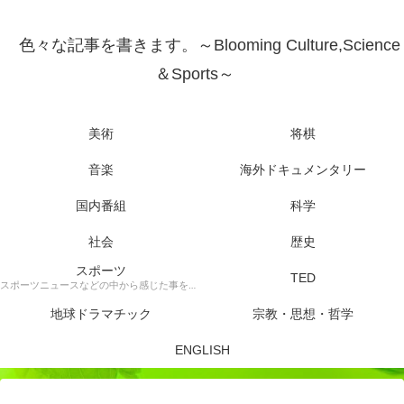
色々な記事を書きます。～Blooming Culture,Science
＆Sports～
美術
将棋
音楽
海外ドキュメンタリー
国内番組
科学
社会
歴史
スポーツ
TED
スポーツニュースなどの中から感じた事を書きます。
地球ドラマチック
宗教・思想・哲学
ENGLISH