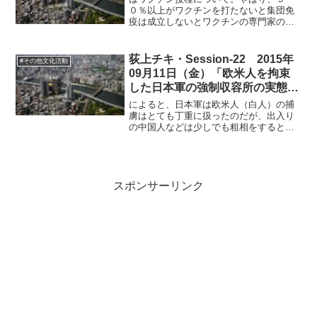
０％以上がワクチンを打たないと集団免
疫は成立しないとワクチンの専門家の森
内浩幸氏。旅行業界は回復を見通してす
でに人手不足の状況に陥っているとのこ
と。
荻上チキ・Session-22 2015年
#その他文化活動
09月11日（金）「欧米人を拘束
した日本軍の強制収容所の実態」
（取材報告モード）
によると、日本軍は欧米人（白人）の捕
虜はとても丁重に扱ったのだが、出入り
の中国人などは少しでも粗相をするとす
ぐに首をはねてしまったのだそう。太平
洋戦争の途中からアジア開放の大義を掲
げた日本軍は、人種差別主義者の集団で
す。そしてこういった心性...
スポンサーリンク