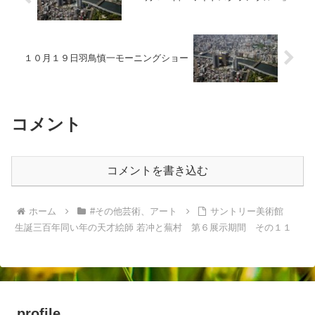
１０月１９日羽鳥慎一モーニングショー
コメント
コメントを書き込む
ホーム
#その他芸術、アート
サントリー美術館
生誕三百年同い年の天才絵師 若冲と蕪村 第６展示期間 その１１
profile