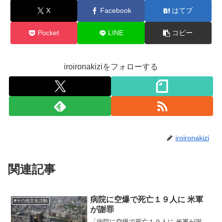
X
Facebook
はてブ
Pocket
LINE
コピー
iroironakiziをフォローする
iroironakizi
関連記事
病院に空爆で死亡１９人に 米軍
#その他文化活動
が謝罪
「病院に空爆で死亡１９人に 米軍が謝