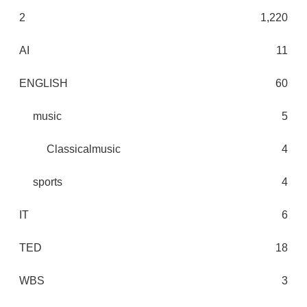
2
1,220
AI
11
ENGLISH
60
music
5
Classicalmusic
4
sports
4
IT
6
TED
18
WBS
3