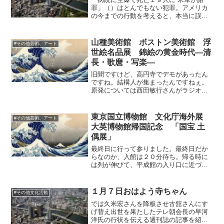
罪」（）はとんでもない犯罪。アメリカ
の今までの行動を考えると、本当に誤爆
なのか、という疑問も頭をかすめます
が、その方向でアメリカを含めた世界も
動いているみたいですね。
山種美術館 ボストン美術館 浮
#その他芸術、アート
世絵名品展 錦絵の黄金時代―清
長・歌麿・写楽―
旧聞ですけど、高円寺でデモがあったん
ですね。結構人が集まったんですねぇ。
原発については西田敏行さんがラジオで
かなり毅然とした批判をされていたそう
で、損得を考えないで声をあげる人は立
派ですし、もっと増えたら良いですね
東京国立博物館 文化庁海外展
#その他芸術、アート
ぇ。東電の接待旅行はあまり...
大英博物館帰国記念 「国宝 土
偶展」
最終日に行って参りました。最終日だか
らなのか、入館は２０分待ち。帰る時に
は列が伸びて、平成館の入り口に近づき
つつあり、４０待ちの表示でした。潜在
的な土偶ファンの数は相当なものです。
私も何故か飢えるように行きたくなり、
１月７日おはよう寺ちゃん
#その他文化活動
東郷青児美術館からはしご...
では久米宏さんを降板させ古舘さんにす
げ替え出世を果たしたテレ朝会長の早河
洋氏の行状を伝える週刊誌の記事を紹