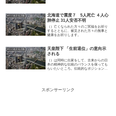
介。報道されませんが、相変わらず安倍
と会食を重ねているらしく、一部は税金
によって支払われているといわれます。
安倍と撮った写真を携帯の待...
北海道で震度７ 5人死亡 ４人心
#その他文化活動
肺停止 31人安否不明
（）亡くなられた方々のご冥福をお祈り
するとともに、被災された方々の無事と
健康をお祈りします。
天皇陛下 「生前退位」の意向示
#その他文化活動
される
（）は同時に出家をして、古来からの日
本の精神的な伝統のバランスを保っても
らいたいところ。伝統的なポジションへ
の回帰は、戦前にそうだったり今の右翼
が期待する「国体」の中心としての、天
皇家への負担も軽減します。政治利用を
避けやすくなる。あの歪な...
スポンサーリンク