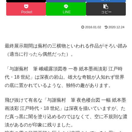
Pocket
LINE
コピー
2016.01.02
2020.12.24
最終展示期間は蕪村の三横物といわれる作品がそろい踏み
（適当に行ったら偶然だった）。
「与謝蕪村 筆 峨嵋露頂図巻 一巻 紙本墨画淡彩 江戸時
代・18 世紀」は深夜の岩山。雄大な奇観が人知れず世界
の底に置かれているような、独特の趣があります。
飛び抜けて有名な「与謝蕪村 筆 夜色楼台図 一幅 紙本墨
画淡彩 江戸時代・18 世紀」は深夜を描いていますが、た
だ真っ黒に闇を塗り込めるのではなくて、空に不規則な濃
淡があるのが印象に残りました。