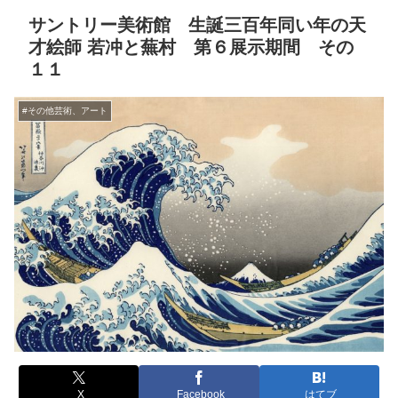
サントリー美術館 生誕三百年同い年の天
才絵師 若冲と蕪村 第６展示期間 その
１１
#その他芸術、アート
X
Facebook
はてブ