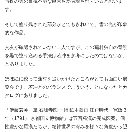
暗夜の雲の目視不能な巨大さが表現されていると思いま
す。
そして塗り残された部分がとてもきれいで、雪の光が印象
的な作品。
交友が確認されていない二人ですが、この蕪村独自の背景
を黒で塗り込める手法は若冲を参考にしたのではないか、
とありました。
ほぼ絵に絞って蕪村を追いかけたところがとても面白い展
覧会です。若冲とのバランスでこういうことになったとカ
タログにありました。
「伊藤若冲 筆 石峰寺図 一幅 紙本墨画 江戸時代・寛政 3
年（1791） 京都国立博物館」は五百羅漢の完成図案。個
性豊かな羅漢たちが、精神世界の深みを様々な角度から照