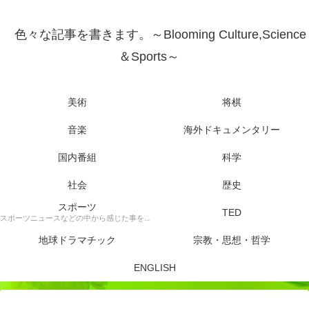
色々な記事を書きます。～Blooming Culture,Science
＆Sports～
美術
将棋
音楽
海外ドキュメンタリー
国内番組
科学
社会
歴史
スポーツ
TED
スポーツニュースなどの中から感じた事を書きます。
地球ドラマチック
宗教・思想・哲学
ENGLISH