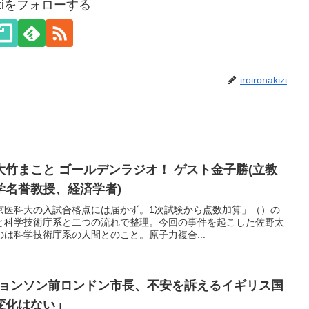
akiziをフォローする
iroironakizi
竹まこと ゴールデンラジオ！ ゲスト金子勝(立教
学名誉教授、経済学者)
京医科大の入試合格点には届かず。1次試験から点数加算」（）の
と科学技術庁系と二つの流れで整理。今回の事件を起こした佐野太
は科学技術庁系の人間とのこと。原子力複合...
ジョンソン前ロンドン市長、不安を訴えるイギリス国
変化はない」