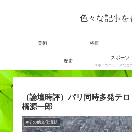
色々な記事を書きま
美術
将棋
スポーツ
歴史
（論壇時評）パリ同時多発テロ
橋源一郎
#その他文化活動