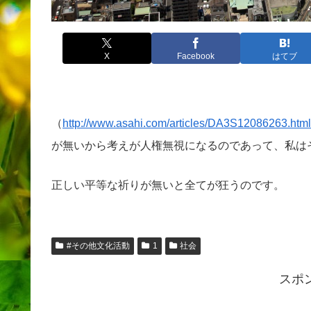
X
Facebook
はてブ
（
http://www.asahi.com/articles/DA3S12086263.html
が無いから考えが人権無視になるのであって、私は
正しい平等な祈りが無いと全てが狂うのです。
#その他文化活動
1
社会
スポ