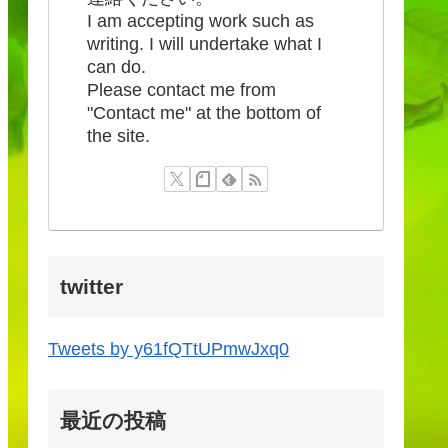
I am accepting work such as
writing. I will undertake what I
can do.
Please contact me from
"Contact me" at the bottom of
the site.
twitter
Tweets by y61fQTtUPmwJxq0
最近の投稿