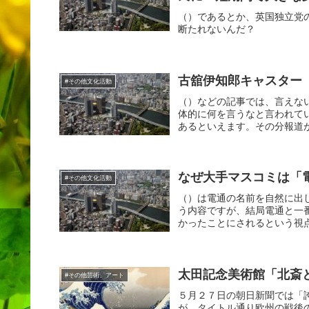
（）であるとか、英国独立党
断たれないんだ？
古舘伊知郎キャスター
#その他文化活動
（）などの記事では、言えな
体的に何を言うなと言われて
あるといえます。その分報道が
なぜ大手マスコミは「
#その他文化活動
（）は電通の名前を自然に出
う内容ですが、結局電通と一
かったことにされるという視点
太田記念美術館「北斎
#その他芸術、アート
５月２７日の朝日新聞では「
が、タイトル通り欧州の戦後