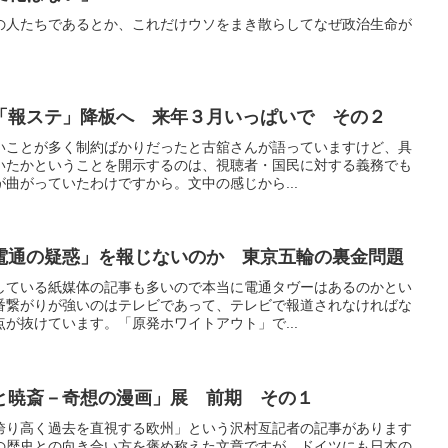
の人たちであるとか、これだけウソをまき散らしてなぜ政治生命が
「報ステ」降板へ 来年３月いっぱいで その２
いことが多く制約ばかりだったと古舘さんが語っていますけど、具
いたかということを開示するのは、視聴者・国民に対する義務でも
曲がっていたわけですから。文中の感じから...
電通の疑惑」を報じないのか 東京五輪の裏金問題
している紙媒体の記事も多いので本当に電通タヴーはあるのかとい
番繋がりが強いのはテレビであって、テレビで報道されなければな
が抜けています。「原発ホワイトアウト」で...
と暁斎－奇想の漫画」展 前期 その１
誇り高く過去を直視する欧州」という沢村亙記者の記事があります
の歴史との向き合い方を褒め称えた文章ですが、ドイツにも日本の