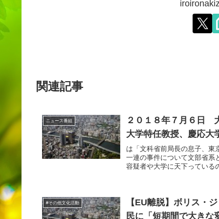
iroiron
関連記事
２０１８年７月６日 大
ニュース番組
大学特任教授、慶応大
は「文科省前局長の息子、東
一連の事件について文部省系
容疑者や大学に天下っているの
【EU離脱】ボリス・
#その他文化活動
民に「短期間で大きな