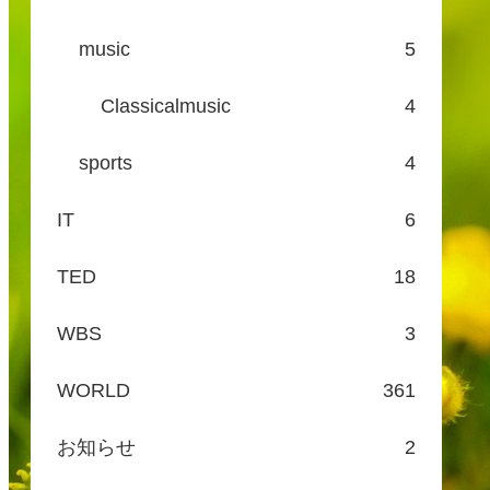
music
5
Classicalmusic
4
sports
4
IT
6
TED
18
WBS
3
WORLD
361
お知らせ
2