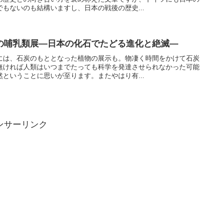
もないのも結構いますし、日本の戦後の歴史...
の哺乳類展―日本の化石でたどる進化と絶滅―
には、石炭のもととなった植物の展示も。物凄く時間をかけて石炭
無ければ人類はいつまでたっても科学を発達させられなかった可能
ということに思いが至ります。またやはり有...
ンサーリンク