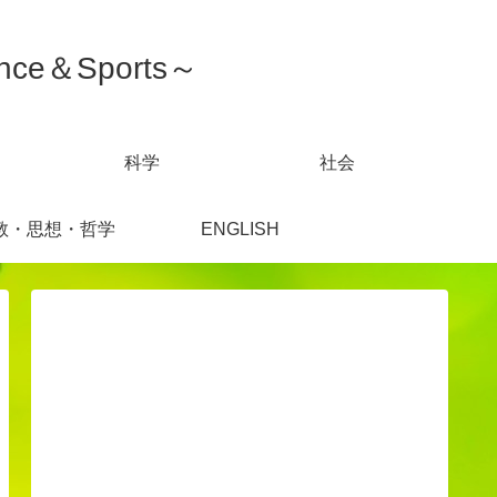
ce＆Sports～
科学
社会
教・思想・哲学
ENGLISH