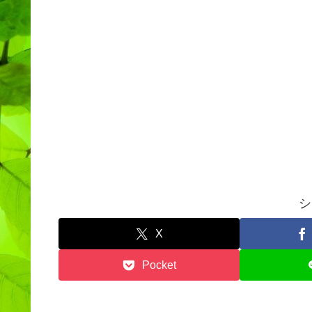
シ
X
Pocket