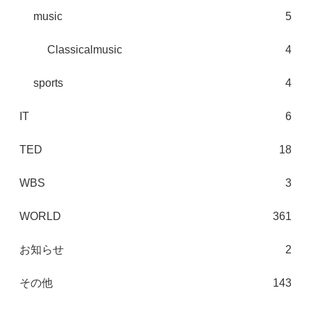
music
5
Classicalmusic
4
sports
4
IT
6
TED
18
WBS
3
WORLD
361
お知らせ
2
その他
143