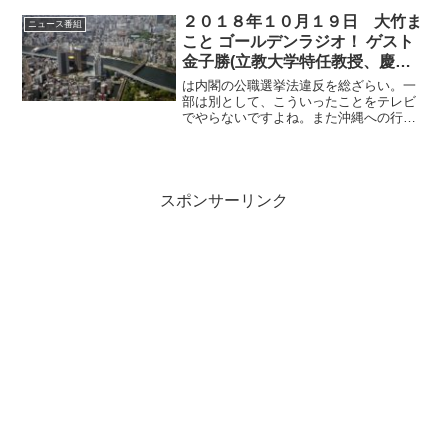
んですよね。
２０１８年１０月１９日 大竹ま
ニュース番組
こと ゴールデンラジオ！ ゲスト
金子勝(立教大学特任教授、慶応
大学名誉教授、経済学者)
は内閣の公職選挙法違反を総ざらい。一
部は別として、こういったことをテレビ
でやらないですよね。また沖縄への行政
不服審査請求の身内性について。この当
たり前のロジックも大手メディアは報道
しないですよね。「こんなこと認めたら
なんでも通っちゃうよ」と...
スポンサーリンク