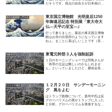
だそうです。視点の自在さが日本画の一
つの特徴だと思うんですけど、蕙斎は特
に際立っています。歌川国貞の「両国川
開図」は船頭さんの姿が格好よいです。
東京国立博物館 光明皇后1250
#その他芸術、アート
長谷川雪旦（下図）、雪堤...
年御遠忌記念 特別展「東大寺大
仏―天平の至宝―｣
行って参りました。最近の東京国立博物
館はお寺の出張所のようになっています
ねぇ。まことに喜ばしいことです（笑）
この前の法相の薬師寺・興福寺に続い
て、今度は華厳の総本山です。最初の方
は発掘された瓦の類が。戦国時代の瓦で
東電元幹部３人を強制起訴
#練習用
すとかは、中まで真っ黒、と...
１日のモーニングショーでは羽鳥さんが
「有罪の立証は難しいのかもしれませ
ん」といっていましたけど、勝俣会長が
出席した会議で彼は津波の警告を無視し
ています。そういった基本的で重要なこ
ともメディアは伝えず誰も知りません。
「モーニングショー」で鳩を...
１２月２０日 サンデーモーニン
ニュース番組
グ 風をよむ
はトランプ政権について。姜尚中氏は反
グローバリズムの票がトランプに入った
と分析。グローバリズムを推進するなら
保障とセットということでもあると思う