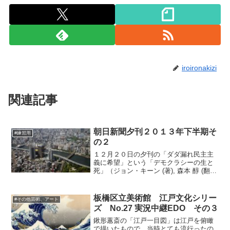
iroironakizi
関連記事
朝日新聞夕刊２０１３年下半期そ
#練習用
の２
１２月２０日の夕刊の「ダダ漏れ民主主
義に希望」という「デモクラシーの生と
死」（ジョン・キーン (著), 森本 醇 (翻
訳)）の著者のインタヴューでは「とにか
く欧米的な価値として語られる民主主義
の歴史を、真に民主的で世界的な視点か
板橋区立美術館 江戸文化シリー
#その他芸術、アート
ら書き直した...
ズ No.27 実況中継EDO その３
鍬形蕙斎の「江戸一目図」は江戸を俯瞰
で描いたもので、当時とても流行ったの