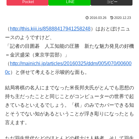
Pocket
LINE
コピー
2016.03.26
2020.12.23
（
http://this.kiji.is/85888417941258248
）はおとぼけニュ
ースのようですけど、
「記者の目囲碁 人工知能の圧勝 新たな魅力発見の好機
＝金沢盛栄（東京学芸部）」
（
http://mainichi.jp/articles/20160325/ddm/005/070/00600
0c
）と併せて考えると示唆的な面も。
結局将棋の名人にまでなった米長邦夫氏がとんでも思想の
持ち主だったことと同じことがコンピューターの世界で起
きているといえるでしょう。「棋」のみでカバーできる知
とそうでない知があるということが浮き彫りになったとも
言えます。
ただ羽生世代などのほとんどの棋士は人格者。そして羽生