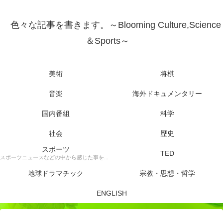
色々な記事を書きます。～Blooming Culture,Science
＆Sports～
美術
将棋
音楽
海外ドキュメンタリー
国内番組
科学
社会
歴史
スポーツ
TED
スポーツニュースなどの中から感じた事を書きます。
地球ドラマチック
宗教・思想・哲学
ENGLISH