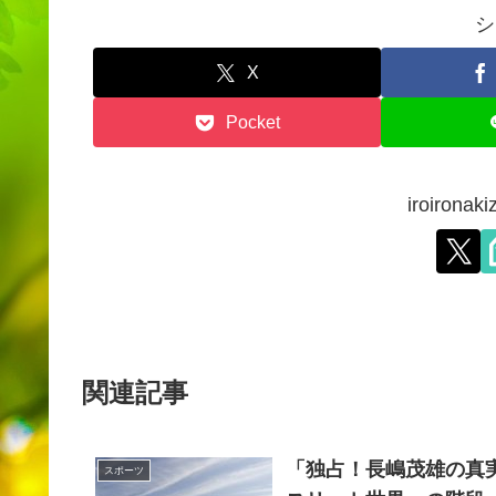
シ
X
Pocket
iroiron
関連記事
「独占！長嶋茂雄の真実
スポーツ