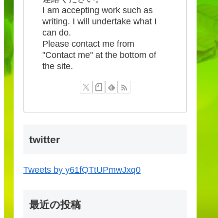
I am accepting work such as
writing. I will undertake what I
can do.
Please contact me from
"Contact me" at the bottom of
the site.
twitter
Tweets by y61fQTtUPmwJxq0
最近の投稿