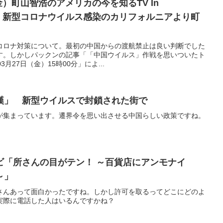
日（金）町山智浩のアメリカの今を知るTV In
ith CNN 新型コロナウイルス感染のカリフォルニアより町
コロナ対策について。最初の中国からの渡航禁止は良い判断でした
す。しかしパックンの記事「「中国ウイルス」作戦を思いついたト
3月27日（金）15時00分」によ...
漢」 新型ウイルスで封鎖された街で
が集まっています。遷界令を思い出させる中国らしい政策ですね。
ビ「所さんの目がテン！ ～百貨店にアンモナイ
～」
さんあって面白かったですね。しかし許可を取るってどこにどのよ
実際に電話した人はいるんですかね？