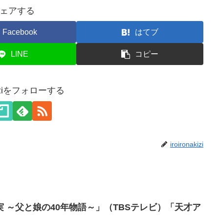
ェアする
Facebook
はてブ
LINE
コピー
akiziをフォローする
iroironakizi
 ～父と娘の40年物語～」（TBSテレビ）「天才ア