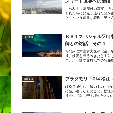
スリート世界への階段
「独占！長嶋茂雄の真実 ～父
倒れた時に発見が遅れたのが
た」という婉曲な表現。奥さん
ＢＳ１スペシャル▽山
国内番組
師との対話 その４
ちなみに大曲貴夫医師は金子
り、検査を絞るべきだと主張
こと。一部で政府批判の急先鋒
ブラタモリ「#14 松
国内番組
は松江城から。城の中の井戸
に城が建ったとのこと。松江
り開いて湿地帯を埋めたとのこ