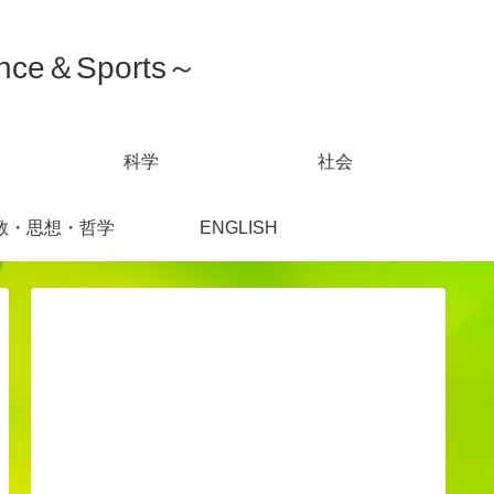
ce＆Sports～
科学
社会
教・思想・哲学
ENGLISH