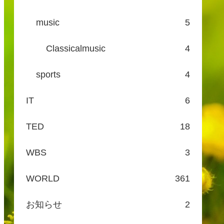
music
5
Classicalmusic
4
sports
4
IT
6
TED
18
WBS
3
WORLD
361
お知らせ
2