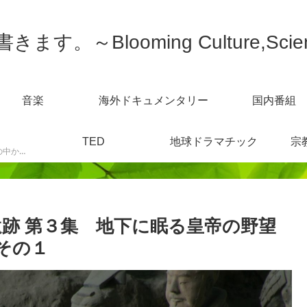
す。～Blooming Culture,Scien
音楽
海外ドキュメンタリー
国内番組
TED
地球ドラマチック
宗
スポーツニュースなどの中から感じた事を書きます。
遺跡 第３集 地下に眠る皇帝の野望
その１