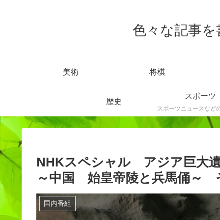
色々な記事を書きま
美術
将棋
スポーツ
歴史
NHKスペシャル アジア巨大
～中国 始皇帝陵と兵馬俑～ 
国内番組