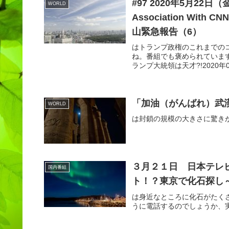
#97 2020年5月22
WORLD
Association W
山緊急報告（6）
はトランプ政権のこれまでの
ね。番組でも褒められていま
ランプ大統領は天才?!2020年0
「加油（がんばれ）武
WORLD
は封鎖の規模の大きさに驚き
３月２１日 日本テレ
国内番組
ト！？東京で化石探し
は身近なところに化石がたく
うに電話するのでしょうか、