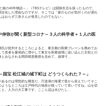
」
と娘の40年物語～」（TBSテレビ）は闘病生活を扱ったもので、
重症化した理由なのですが、そこでは「家のものが気付くのが遅れ
はおらず三奈さんが発見したのでもない...
中伸弥が聞く新型コロナ～３人の科学者＋１人の医
勝氏が批判するところによると、東京都の医療ブレーンを務めてお
して患者を爆発的に増やして東京を医療崩壊に追い込んだ主犯との
とみなされる岡田晴恵教授を含めて、崩壊寸...
江 ～国宝 松江城の城下町は どうつくられた？～」
があるのは理想的な構造だ。宍道湖の海運で昔から栄えていてそこ
のようなところは江戸時代の地形が残っていて良いですね。山を切
と。人力の大工事です。ここら辺は水びたし...