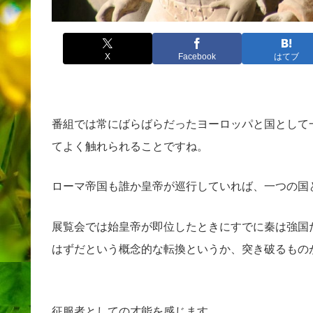
X
Facebook
はてブ
番組では常にばらばらだったヨーロッパと国として
てよく触れられることですね。
ローマ帝国も誰か皇帝が巡行していれば、一つの国
展覧会では始皇帝が即位したときにすでに秦は強国
はずだという概念的な転換というか、突き破るもの
征服者としての才能を感じます。