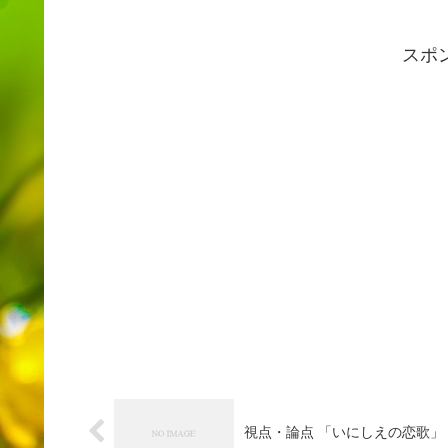
スポ
視点・論点 「いにしえの恋歌」