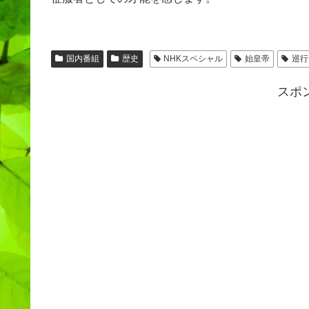
国内番組
歴史
NHKスペシャル
始皇帝
巡行
スポ