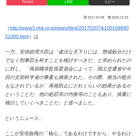
Pocket
LINE
コピー
2017.02.09
2020.12.23
（
http://www3.nhk.or.jp/news/html/20170207/k100108680
31000.html
）は
一方、安倍総理大臣は「違法な天下りには、懲戒処分だけ
でなく刑事罰を科すことを検討すべきだ」と求められたの
に対し、「再就職等監視委員会によって、国土交通省や今
回の文部科学省の事案も摘発された。その際、相当の処分
もなされているが、再発防止にどれくらいの効果があるか
ということだ。他の処罰等の均衡等のこともあり、慎重に
検討していくべきことだ」と述べました。
というニュース。
ここが安倍政権の「核心」であるわけですから、やるわけ