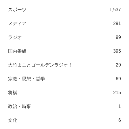
スポーツ
1,537
メディア
291
ラジオ
99
国内番組
395
大竹まことゴールデンラジオ！
29
宗教・思想・哲学
69
将棋
215
政治・時事
1
文化
6