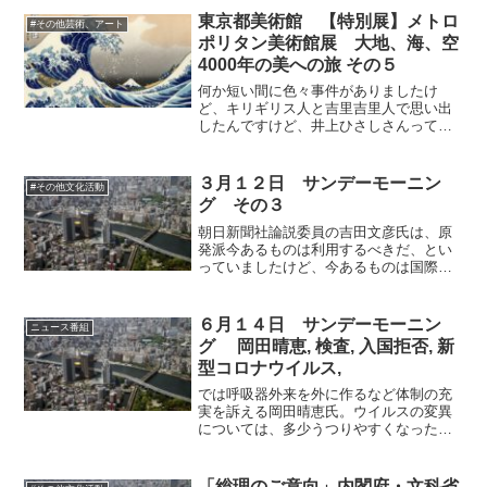
だけ大きなデモがあってもまったく取り
東京都美術館 【特別展】メトロ
#その他芸術、アート
上げずに、こういった...
ポリタン美術館展 大地、海、空
4000年の美への旅 その５
何か短い間に色々事件がありましたけ
ど、キリギリス人と吉里吉里人で思い出
したんですけど、井上ひさしさんって最
後にどんでん返しが多いんですよね。仏
教的無常観といわれることもありますけ
ど「ブッダ最後の旅―大パリニッバーナ
３月１２日 サンデーモーニン
#その他文化活動
経 (岩波文庫) 」（中村...
グ その３
朝日新聞社論説委員の吉田文彦氏は、原
発派今あるものは利用するべきだ、とい
っていましたけど、今あるものは国際的
な安全基準すら満たしていません。寺島
実郎の脱原発派に対して言う「あんた当
事者なんだよ」というのはお前に言える
６月１４日 サンデーモーニン
ニュース番組
ことだ！怖いのだろう、も...
グ 岡田晴恵, 検査, 入国拒否, 新
型コロナウイルス,
では呼吸器外来を外に作るなど体制の充
実を訴える岡田晴恵氏。ウイルスの変異
については、多少うつりやすくなったと
のこと。番組全体の報道についていえ
ば、安倍政権がシャットアウトして検査
をすればこのようなことにならなかった
「総理のご意向」内閣府・文科省