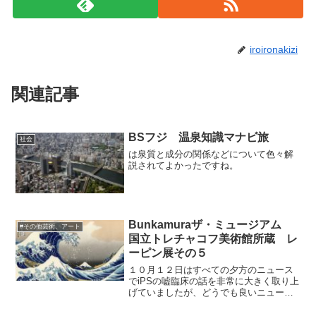
iroironakizi
関連記事
BSフジ 温泉知識マナビ旅
社会
は泉質と成分の関係などについて色々解
説されてよかったですね。
Bunkamuraザ・ミュージアム
#その他芸術、アート
国立トレチャコフ美術館所蔵 レ
ーピン展その５
１０月１２日はすべての夕方のニュース
でiPSの嘘臨床の話を非常に大きく取り上
げていましたが、どうでも良いニュース
で、叩きやすい所をニュースバリューに
関係なく叩いている印象。たとえばあれ