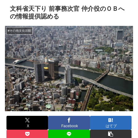
文科省天下り 前事務次官 仲介役のＯＢへ
の情報提供認める
#その他文化活動
X
Facebook
はてブ