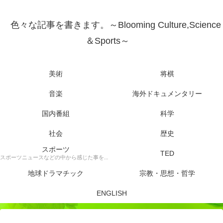
色々な記事を書きます。～Blooming Culture,Science
＆Sports～
美術
将棋
音楽
海外ドキュメンタリー
国内番組
科学
社会
歴史
スポーツ
TED
スポーツニュースなどの中から感じた事を書きます。
地球ドラマチック
宗教・思想・哲学
ENGLISH