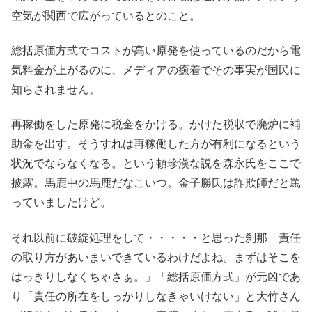
空気が関西で広がっているとのこと。
総括原価方式でコストが高い原発を使っているのだから電
気料金が上がるのに、メディアの癒着でその事実が国民に
知らされません。
再稼働をした原発に税金をかける。かけた税収で廃炉に補
助金を出す。そうすれは再稼働した方が有利になるという
状況でならなくなる。という頓珍漢な説を森永氏をここで
披露。馬鹿中の馬鹿だなこいつ。金子勝氏は詐欺師だと罵
っていましたけど。
それ以前に破綻処理をして・・・・・と思った刹那「責任
の取り方があいまいできているわけだよね。まずはそこを
はっきりしなくちゃさぁ。」「総括原価方式」が元凶であ
り「責任の所在をしっかりしなきゃいけない」と大竹さん