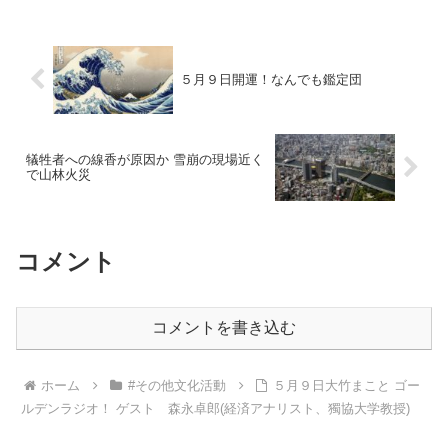
５月９日開運！なんでも鑑定団
犠牲者への線香が原因か 雪崩の現場近く
で山林火災
コメント
コメントを書き込む
ホーム
#その他文化活動
５月９日大竹まこと ゴー
ルデンラジオ！ ゲスト 森永卓郎(経済アナリスト、獨協大学教授)