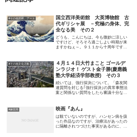
国立西洋美術館 大英博物館 古
#その他芸術、アート
代ギリシャ展 －究極の身体、完
全なる美 その２
どうも、こんにちは。今も微妙に涼しい
ですけど、そろそろ過ごしよい時期が来
ますかねぇ～。９１１から十周年です
ね。振り返ってアメリカの衰亡が話題に
なっていますけど、イラク戦争を始めた
主な理由は、石油利権と軍需産業でしょ
４月１４日大竹まこと ゴールデ
#その他文化活動
う。つまり極一部の利益の為...
ンラジオ！ ゲスト金子勝(慶應義
塾大学経済学部教授) その３
続いては、強行採決について。「森友関
連質問を封じる｢強行採決｣の異常事態法
案と関係ない質問をしたら審議十分なの
か」（）ですね。これはテレビが全く伝
えないことでも話題になっていますよ
ね。「日米疑惑同盟は恥だよね」政権の
映画『あん』
#練習用
腐敗を「戦争でごまかす」...
は観ていないのですが、ハンセン病を扱
った作品なのですが、治療法があったの
に隔離されつづけた事実があるのに、映
画を観ただけではそれがわからない作り
になっていると聞きました。らい病が隔