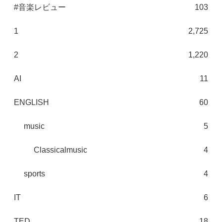
#音楽レビュー
103
1
2,725
2
1,220
AI
11
ENGLISH
60
music
5
Classicalmusic
4
sports
4
IT
6
TED
18