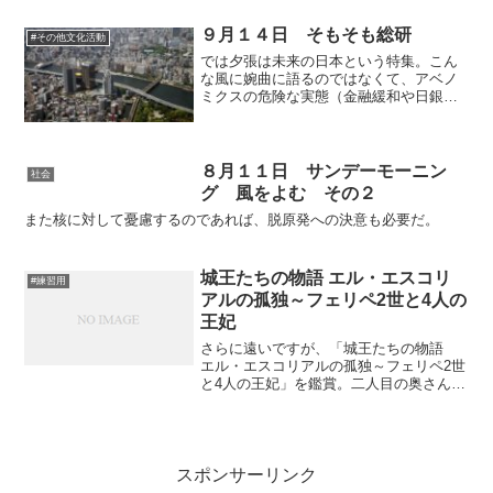
離されていたのは、時代的なことだけで
はなく、治療法が確立され...
９月１４日 そもそも総研
#その他文化活動
では夕張は未来の日本という特集。こん
な風に婉曲に語るのではなくて、アベノ
ミクスの危険な実態（金融緩和や日銀に
よる株買いなど）をしっかり報道してほ
しいですね。というよりしないのはどこ
までも罪が深いです。それを報道するの
がスタートラインのずっと...
８月１１日 サンデーモーニン
社会
グ 風をよむ その２
また核に対して憂慮するのであれば、脱原発への決意も必要だ。
城王たちの物語 エル・エスコリ
#練習用
アルの孤独～フェリペ2世と4人の
王妃
さらに遠いですが、「城王たちの物語
エル・エスコリアルの孤独～フェリペ2世
と4人の王妃」を鑑賞。二人目の奥さんが
メアリー・テューダー。年上の奥さんの
である上に、イングランド国内のスペイ
ンを警戒する動きからフェリペ２世の権
利が極めて制限されて...
スポンサーリンク