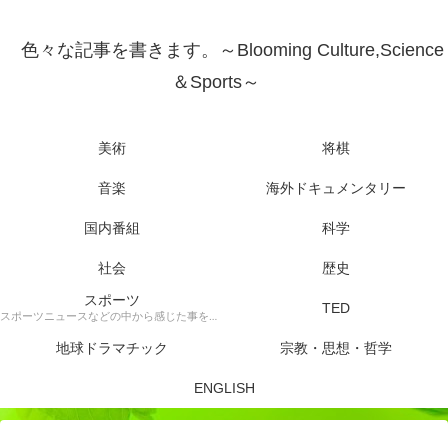
色々な記事を書きます。～Blooming Culture,Science
＆Sports～
美術
将棋
音楽
海外ドキュメンタリー
国内番組
科学
社会
歴史
スポーツ
TED
スポーツニュースなどの中から感じた事を書きます。
地球ドラマチック
宗教・思想・哲学
ENGLISH