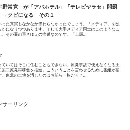
宇野常寛」が「アパホテル」「テレビヤラセ」問題
！→クビになる その１
いった真実もなかなか伝わらなかったでしょう。「メディア」を独
らかになりつつあります。そして大手メディア同士はこのようなこ
。その罪の重さゆえの病巣なのです。「上層...
ド
っていてはそこに住むこともできない、原発事故で使えなくなる土
二無二原発再稼働を推進。こういうことを言わせるために番組が招
。東北の土地を汚したのはお前ら一族だろ？...
ンサーリンク