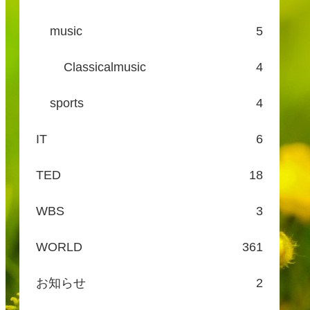
music
5
Classicalmusic
4
sports
4
IT
6
TED
18
WBS
3
WORLD
361
お知らせ
2