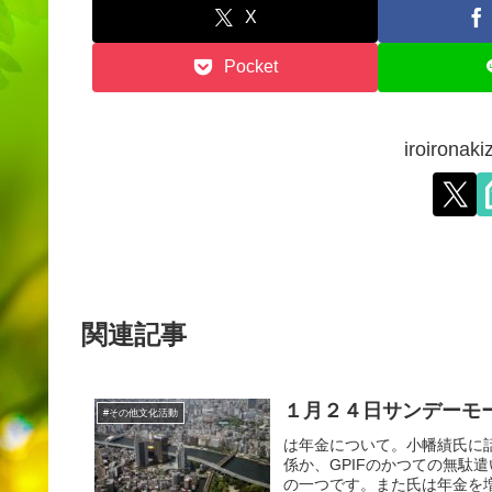
X
Pocket
iroiron
関連記事
１月２４日サンデーモ
#その他文化活動
は年金について。小幡績氏に
係か、GPIFのかつての無駄
の一つです。また氏は年金を増