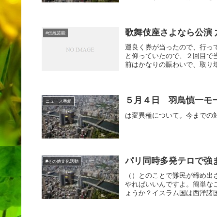
歌舞伎座さよなら公演
#伝統芸能
運良く券が当ったので、行っ
と仰っていたので、２回目で
前はかなりの賑わいで、取り壊
５月４日 羽鳥慎一モ
ニュース番組
は変異種について。今までの
パリ同時多発テロで強
#その他文化活動
（）とのことで難民が締め出
やればいいんですよ。簡単な
ょうか？イスラム国は西洋諸国