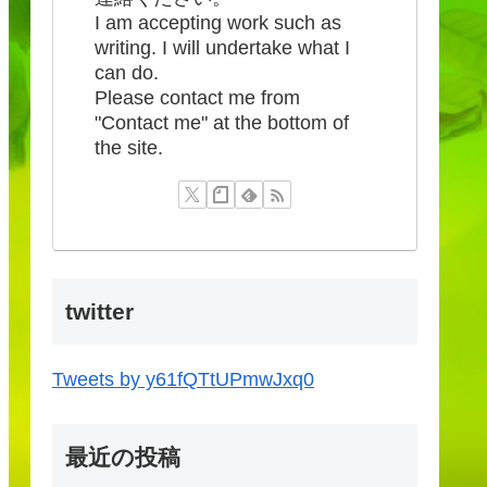
I am accepting work such as
writing. I will undertake what I
can do.
Please contact me from
"Contact me" at the bottom of
the site.
twitter
Tweets by y61fQTtUPmwJxq0
最近の投稿