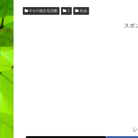
#その他文化活動
1
社会
スポ
シ