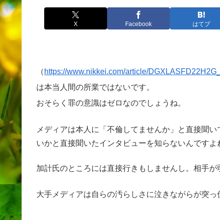
X
Facebook
はてブ
（
https://www.nikkei.com/article/DGXLASFD22H
は本当人間の所業ではないです。
おそらく罪の意識はゼロなのでしょうね。
メディアは本人に「不倫してませんか」と直接聞い
いかと直接聞いたインタビューを知らないんですよ
加計氏のところには直接行きもしませんし。相手が
大手メディアは自らの汚らしさに泣きながらが突っ