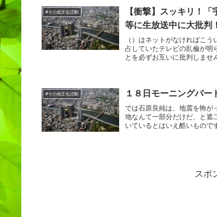
【衝撃】スッキリ！「
#その他文化活動
等に生放送中に大批判
（）はネットがなければこう
占していたテレビの乱倫が明
とを必ずお互いに批判しません
１８日モーニングバー
#その他文化活動
では石原良純は、地震を怖が
地なんて一部分だけだ、と遮
いているとはいえ酷いものです
スポ