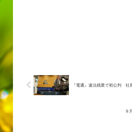
『電通』違法残業で初公判 社
９