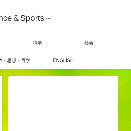
ce＆Sports～
科学
社会
教・思想・哲学
ENGLISH