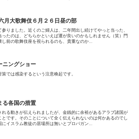
 六月大歌舞伎６月２６日昼の部
て参りました。近くのご婦人は、二年間出し続けてやっと当った、
当ったのは、どちらかといえば運が良いのかもしれません（笑）門
し前の歌舞伎座を視られるのも、貴重なのか...
ーニングショー
対策では感染するという注意喚起です。
まる各国の措置
される動きが伝えられましたが、金銭的に余裕があるアラブ諸国が
ことです。そのことについて全く伝えられないのは何かあるのでし
にイスラム教徒の居場所は無いとプロパガン...