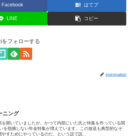
Facebook
はてブ
LINE
コピー
akiziをフォローする
iroironakizi
ーニング
話を聞いていましたが、かつて内部にいた氏と特集を作っている関
遣いを指摘しない年金特集が増えています。この放送も典型的なそ
やすためにやっているのだ、という説で説...