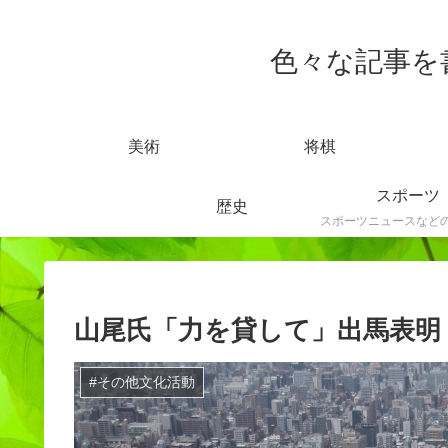
色々な記事を書きま
美術
将棋
スポーツ
歴史
山尾氏「力を貸して」出馬表明
#その他文化活動