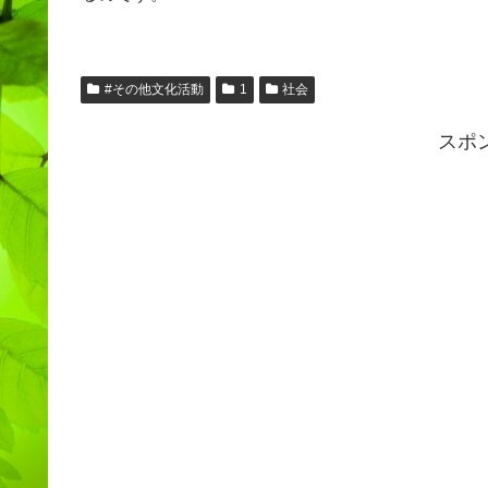
#その他文化活動
1
社会
スポ