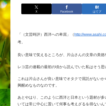
X
Facebook
はてブ
「（文芸時評）西洋への卑屈」（
http://www.asahi
考。
良い意味で笑えるところが、片山さんの文章の美徳
レコ芸の連載の最初の頃から読んでいた私はそう思
これは片山さんが良い意味でオタクで屈託がないか
興醒めなものなのです。
あとやはり、このように西洋と日本という題材が多
いては常に中心に置いて何事も考えざるを得ないん