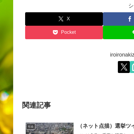
シ
X
Pocket
iroiron
関連記事
（ネット点描）選挙ツ
社会