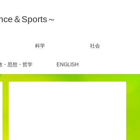
ce＆Sports～
科学
社会
教・思想・哲学
ENGLISH