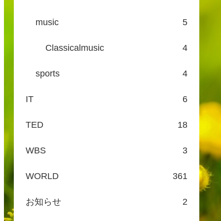
music
5
Classicalmusic
4
sports
4
IT
6
TED
18
WBS
3
WORLD
361
お知らせ
2