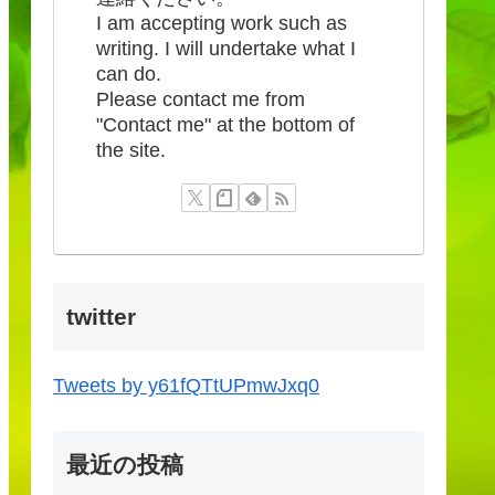
I am accepting work such as
writing. I will undertake what I
can do.
Please contact me from
"Contact me" at the bottom of
the site.
twitter
Tweets by y61fQTtUPmwJxq0
最近の投稿