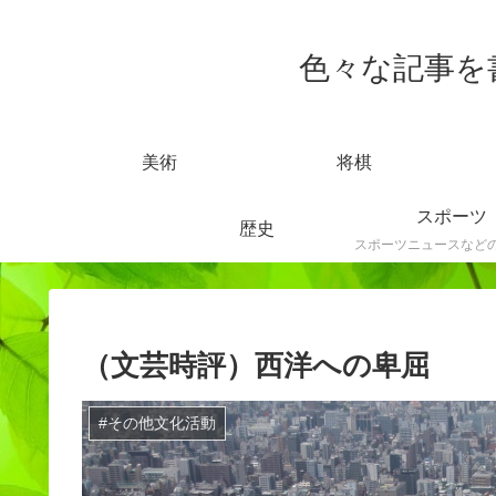
色々な記事を書きま
美術
将棋
スポーツ
歴史
（文芸時評）西洋への卑屈
#その他文化活動