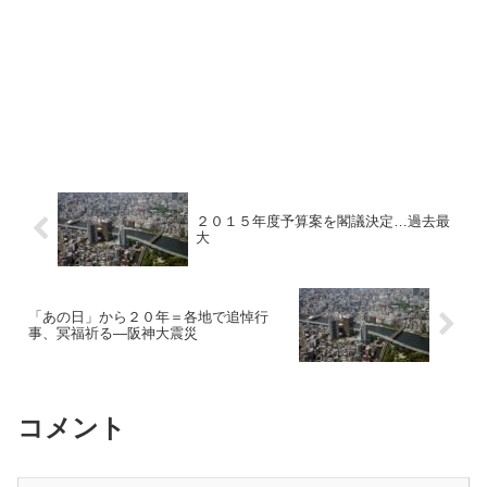
２０１５年度予算案を閣議決定…過去最
大
「あの日」から２０年＝各地で追悼行
事、冥福祈る—阪神大震災
コメント