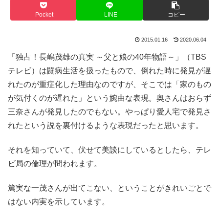
Pocket
LINE
コピー
2015.01.16
2020.06.04
「独占！長嶋茂雄の真実 ～父と娘の40年物語～」（TBS
テレビ）は闘病生活を扱ったもので、倒れた時に発見が遅
れたのが重症化した理由なのですが、そこでは「家のもの
が気付くのが遅れた」という婉曲な表現。奥さんはおらず
三奈さんが発見したのでもない。やっぱり愛人宅で発見さ
れたという説を裏付けるような表現だったと思います。
それを知っていて、伏せて美談にしているとしたら、テレ
ビ局の倫理が問われます。
篤実な一茂さんが出てこない、ということがきれいごとで
はない内実を示しています。