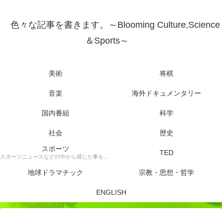
色々な記事を書きます。～Blooming Culture,Science
＆Sports～
美術
将棋
音楽
海外ドキュメンタリー
国内番組
科学
社会
歴史
スポーツ
TED
スポーツニュースなどの中から感じた事を書きます。
地球ドラマチック
宗教・思想・哲学
ENGLISH