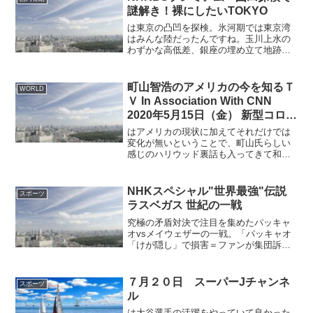
謎解き！裸にしたいTOKYO
は東京の凸凹を探検。氷河期では東京湾
はみんな陸だったんですね。玉川上水の
わずかな高低差、銀座の埋め立て地跡、
などを検証。これを観ると現代の水道シ
ステムなども調べたくなりますね。日本
は山に隔てられて都市が発達しています
町山智浩のアメリカの今を知るＴ
WORLD
けど、首都自体も谷間に発...
Ｖ In Association With CNN
2020年5月15日（金） 新型コロナ
ウイルス感染のカリフォルニアよ
はアメリカの現状に加えてそれだけでは
り町山緊急報告（5）
変化が無いということで、町山氏らしい
感じのハリウッド裏話も入ってきて和気
あいあいとした感じでしたね。ハリウッ
ドではコロナが一息ついたらディストピ
ア物の映画が受けるようになるだろうと
NHKスペシャル"世界最強"伝説
スポーツ
いわれているらしい。もし...
ラスベガス 世紀の一戦
究極の矛盾対決で注目を集めたパッキャ
オvsメイウェザーの一戦。「パッキャオ
「けが隠し」で損害＝ファンが集団訴訟
―ボクシング」（）などこの問題は広が
りを見せていますが、パッキャオに虚偽
記載があったことは確かな模様。日本で
７月２０日 スーパーJチャンネ
スポーツ
は似たような契約不履行...
ル
は大谷選手の活躍をやっていて良かった