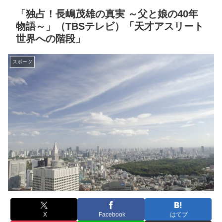
「独占！長嶋茂雄の真実 ～父と娘の40年
物語～」（TBSテレビ）「天才アスリート
世界への階段」
スポーツ
X
Facebook
はてブ