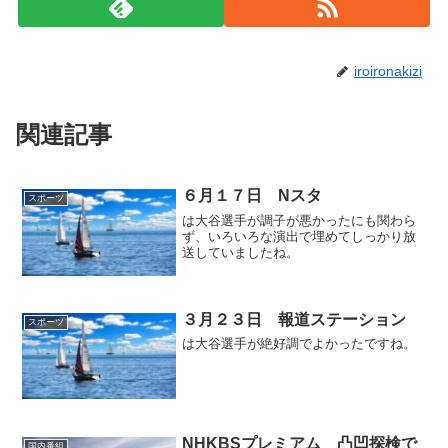
iroironakizi
関連記事
６月１７日 Nスタ
スポーツ
は大谷選手が調子が悪かったにも関わら
ず、いろいろな演出で埋めてしっかり放
送していましたね。
３月２３日 報道ステーション
スポーツ
は大谷選手が絶好調でよかったですね。
NHKBSプレミアム 凸凹探検で
国内番組