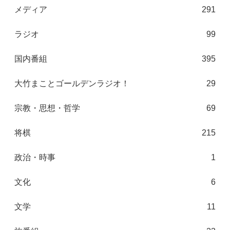
メディア
291
ラジオ
99
国内番組
395
大竹まことゴールデンラジオ！
29
宗教・思想・哲学
69
将棋
215
政治・時事
1
文化
6
文学
11