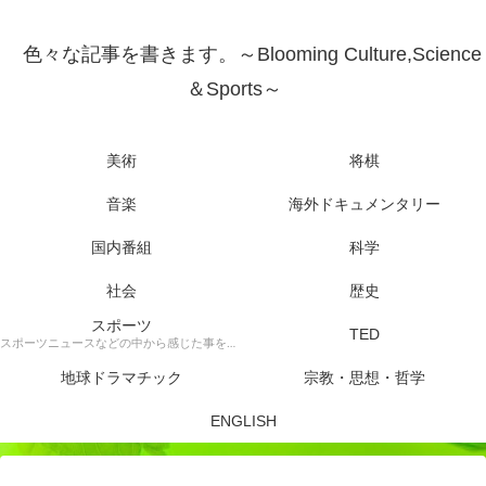
色々な記事を書きます。～Blooming Culture,Science
＆Sports～
美術
将棋
音楽
海外ドキュメンタリー
国内番組
科学
社会
歴史
スポーツ
TED
スポーツニュースなどの中から感じた事を書きます。
地球ドラマチック
宗教・思想・哲学
ENGLISH