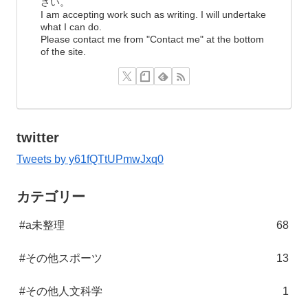
さい。
I am accepting work such as writing. I will undertake
what I can do.
Please contact me from "Contact me" at the bottom
of the site.
twitter
Tweets by y61fQTtUPmwJxq0
カテゴリー
#a未整理
68
#その他スポーツ
13
#その他人文科学
1