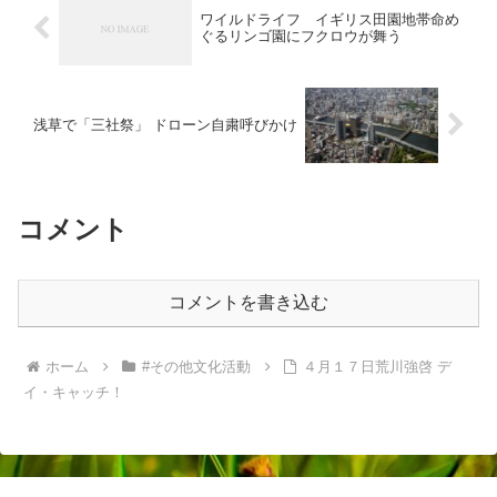
ワイルドライフ イギリス田園地帯命め
ぐるリンゴ園にフクロウが舞う
浅草で「三社祭」 ドローン自粛呼びかけ
コメント
コメントを書き込む
ホーム
#その他文化活動
４月１７日荒川強啓 デ
イ・キャッチ！