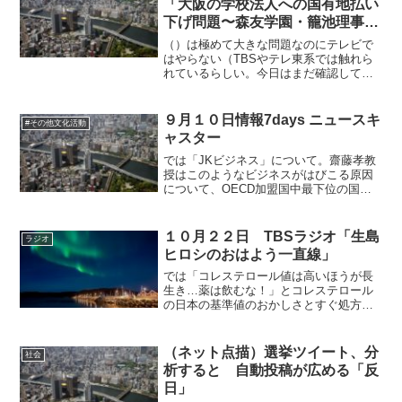
「大阪の学校法人への国有地払い
下げ問題〜森友学園・籠池理事長
に荻上チキが直撃」（2月20日放
（）は極めて大きな問題なのにテレビで
送分）
はやらない（TBSやテレ東系では触れら
れているらしい。今日はまだ確認してい
ませんけど報ステでやっていました
ね。）といわれています。本来は金正男
の何倍もの時間をかけてやらなければな
９月１０日情報7days ニュースキ
#その他文化活動
らないことなのです。知性の...
ャスター
では「JKビジネス」について。齋藤孝教
授はこのようなビジネスがはびこる原因
について、OECD加盟国中最下位の国に
よる教育への投資額を指摘。お金を出さ
ないからだ、と指摘。たぶん教授をして
いるので痛切に感じているのだと思いま
１０月２２日 TBSラジオ「生島
ラジオ
す。きっと優秀な学生...
ヒロシのおはよう一直線」
では「コレステロール値は高いほうが長
生き…薬は飲むな！」とコレステロール
の日本の基準値のおかしさとすぐ処方さ
れる薬の副作用について。コレステロー
ルが高い人の方が感染症も罹りにくいら
しい。生島さんの奥さんも飲んでるらし
（ネット点描）選挙ツイート、分
社会
い。飲んでいる人が多いだ...
析すると 自動投稿が広める「反
日」