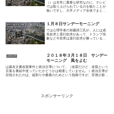
（）は非常に重要な研究なのに、テレビ
では取り上げられているのを観たことが
無いですし、大手メディア全体でまとも
に取り上げていないといえます。自民党
のネット工作と関連付けて掘り下げるの
はメディアとして最低限すべきことだ。
１月８日サンデーモーニング
#その他文化活動
では心理学者の加藤諦三氏が、人には成
長欲求と退行欲求があって、トランプ現
象など今世界は退行欲求が勝っている。
このままいくと人類全体が退行してしま
う、と警鐘。面白い概念ですよね。トラ
ンプ的な内向きの移民排斥・保護主義は
退行欲求とのことですけど...
２０１８年３月１８日 サンデー
メディア
モーニング 風をよむ
は森友文書改竄事件と政治主導について。（改竄だけど、改竄という
言葉を番組中使っていたかどうかは精査していません。）政治主導が
目指されたのは、縦割りや癒着のためという指摘ですが、官僚が新し
い政権のために働かないということは言わないよね。結果、...
スポンサーリンク