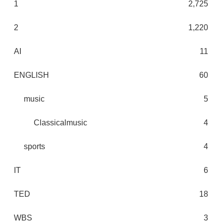
1
2,725
2
1,220
AI
11
ENGLISH
60
music
5
Classicalmusic
4
sports
4
IT
6
TED
18
WBS
3