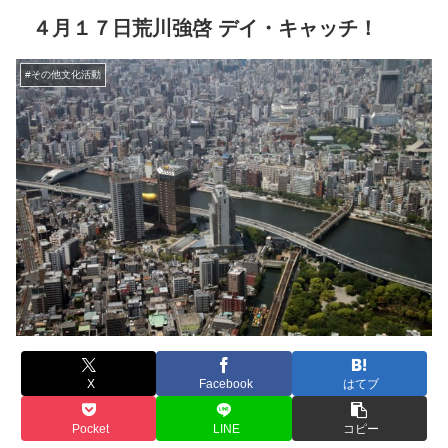
４月１７日荒川強啓 デイ・キャッチ！
#その他文化活動
X
Facebook
はてブ
Pocket
LINE
コピー