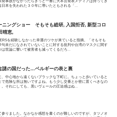
原発事故がなかったらきっと一番に大本営発表メディアは持ってき
日本を失われた３０年に導いたともされる「...
ニングショー そもそも総研, 入国拒否, 新型コロ
, 岡田晴恵,
MERSを経験しなかった幸運のツケが来ていると指摘。「そもそも
挙句未だになされていないことに対する批判や台湾のマスクに関す
は世論に響いて被害者も減ってくるだろ...
は謎の国だった…ベルギーの表と裏
に、中心地から遠くないブラックな下町に。ちょっと歩いていると
まで危険な所は無いですよね。もう少し交番とか密に置くべきなの
。それにしても、黒いヴェールの圧迫感はぬ...
て参りました。なかなか感想を書くのが難しいのですが、タツノオ