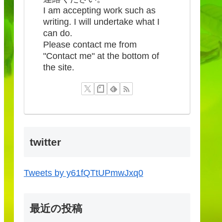
I am accepting work such as
writing. I will undertake what I
can do.
Please contact me from
"Contact me" at the bottom of
the site.
twitter
Tweets by y61fQTtUPmwJxq0
最近の投稿