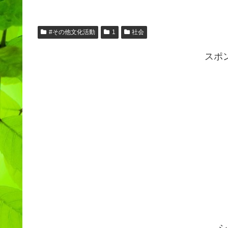
#その他文化活動
1
社会
スポ