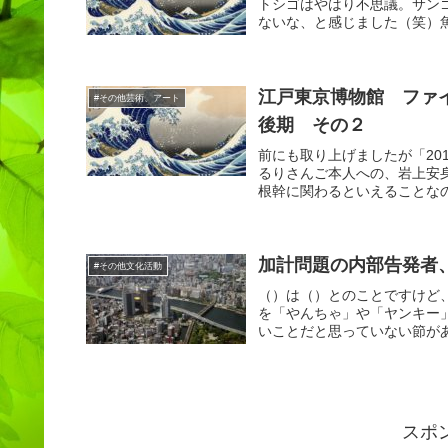
トシゴはやはり不思議。サン
ないな、と感じました（笑）魚
江戸東京博物館 ファ
#その他芸術、アート
後期 その２
前にも取り上げましたが「201
るりさんご本人への、岩上安
根幹に関わるといえることなの
加計問題の内部告発者
#その他文化活動
（）は（）とのことですけど
を「やんちゃ」や「ヤンキー
いことだと思っていない節があ
スポ