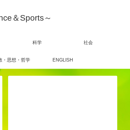
ce＆Sports～
科学
社会
教・思想・哲学
ENGLISH