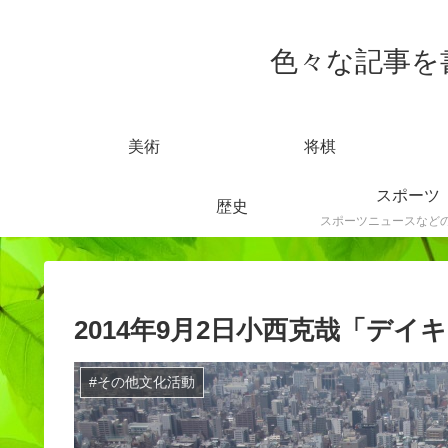
色々な記事を書きま
美術
将棋
スポーツ
歴史
2014年9月2日小西克哉「デイ
#その他文化活動