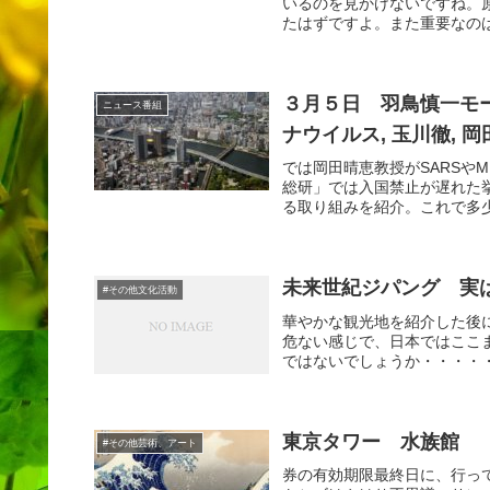
いるのを見かけないですね。
たはずですよ。また重要なのは
３月５日 羽鳥慎一モー
ニュース番組
ナウイルス, 玉川徹
では岡田晴恵教授がSARSや
総研」では入国禁止が遅れた
る取り組みを紹介。これで多少
未来世紀ジパング 実
#その他文化活動
華やかな観光地を紹介した後
危ない感じで、日本ではここ
ではないでしょうか・・・・・
東京タワー 水族館
#その他芸術、アート
券の有効期限最終日に、行っ