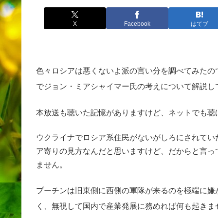
X
Facebook
はてブ
色々ロシアは悪くないよ派の言い分を調べてみたので
でジョン・ミアシャイマー氏の考えについて解説し
本放送も聴いた記憶がありますけど、ネットでも聴
ウクライナでロシア系住民がないがしろにされてい
ア寄りの見方なんだと思いますけど、だからと言っ
ません。
プーチンは旧東側に西側の軍隊が来るのを極端に嫌
く、無視して国内で産業発展に務めれば何も起きま