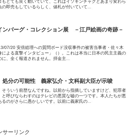
ゴもとても良く動いていて、これはイソギンチャクとあまり変わら
の即売もしているらしく、値札が付いていて...
インバーグ・コレクション展 －江戸絵画の奇跡－
3/07/20 安倍総理への質問ボード没収事件の被害当事者・佐々木
身による直撃インタビュー」（）。これは本当に日本の民主主義の
に、全く報道されません。拝金主...
、処分の可能性 義家弘介・文科副大臣が示唆
、そういう前歴なんですね。以前から指摘していますけど、犯罪者
」と呼びならわすのはテレビの悪質な嘘の一つです。本人たちが悪
るのがさらに愚かしいです。以前に義家氏の...
ンサーリンク