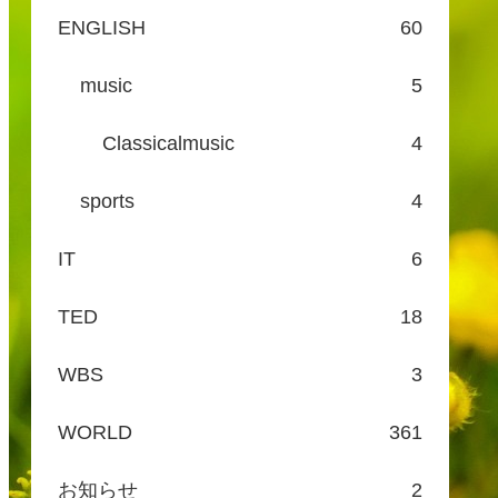
ENGLISH
60
music
5
Classicalmusic
4
sports
4
IT
6
TED
18
WBS
3
WORLD
361
お知らせ
2