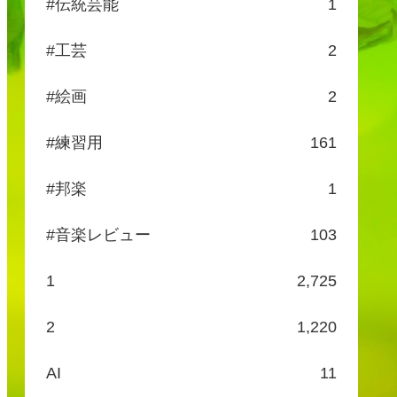
#伝統芸能
1
#工芸
2
#絵画
2
#練習用
161
#邦楽
1
#音楽レビュー
103
1
2,725
2
1,220
AI
11