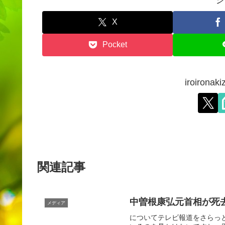
シ
X
Pocket
iroiron
関連記事
中曽根康弘元首相が死去 
メディア
についてテレビ報道をさらっ